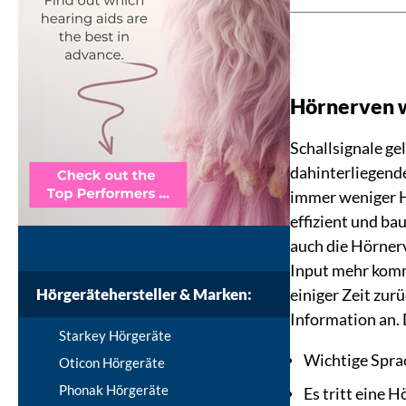
Hörnerven 
Schallsignale ge
dahinterliegend
immer weniger H
effizient und ba
auch die Hörner
Input mehr kommt
Hörgerätehersteller & Marken:
einiger Zeit zur
Information an.
Starkey Hörgeräte
Wichtige Spra
Oticon Hörgeräte
Phonak Hörgeräte
Es tritt eine 