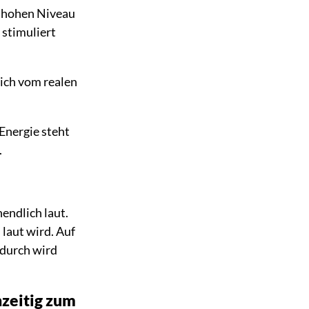
m hohen Niveau
stimuliert
sich vom realen
Energie steht
.
endlich laut.
 laut wird. Auf
adurch wird
hzeitig zum