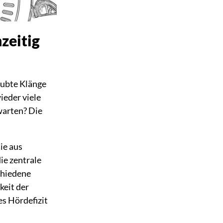
zeitig
aubte Klänge
ieder viele
 warten? Die
ie aus
ie zentrale
chiedene
keit der
s Hördefizit