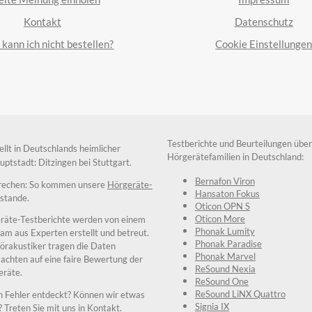
Kontakt
Datenschutz
kann ich nicht bestellen?
Cookie Einstellunge
Testberichte und Beurteilungen über
ellt in Deutschlands heimlicher
Hörgerätefamilien in Deutschland:
ptstadt: Ditzingen bei Stuttgart.
Bernafon Viron
prechen: So kommen unsere
Hörgeräte-
Hansaton Fokus
stande.
Oticon OPN S
Oticon More
räte-Testberichte werden von einem
Phonak Lumity
am aus Experten erstellt und betreut.
Phonak Paradise
örakustiker tragen die Daten
Phonak Marvel
chten auf eine faire Bewertung der
ReSound Nexia
eräte.
ReSound One
ReSound LiNX Quattro
n Fehler entdeckt? Können wir etwas
Signia IX
 Treten Sie mit uns in
Kontakt.