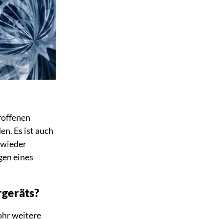
roffenen
n. Es ist auch
 wieder
gen eines
rgeräts?
ohr weitere