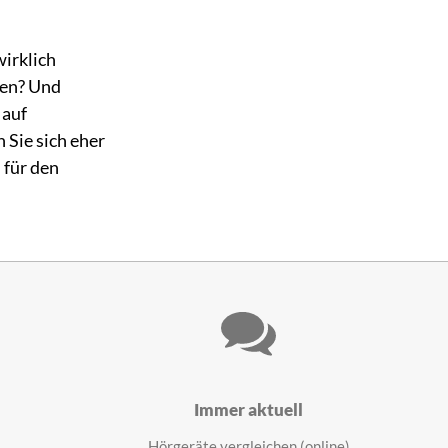
irklich
hen? Und
 auf
 Sie sich eher
 für den
Immer aktuell
Hörgeräte vergleichen (online)