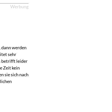
Werbung
t, dann werden
itet sehr
betrifft leider
 Zeit kein
n sie sich nach
glichen