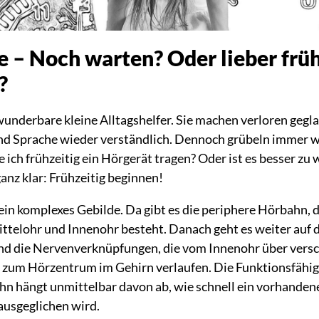
 – Noch warten? Oder lieber früh
?
underbare kleine Alltagshelfer. Sie machen verloren gegl
nd Sprache wieder verständlich. Dennoch grübeln immer w
 ich frühzeitig ein Hörgerät tragen? Oder ist es besser zu
anz klar: Frühzeitig beginnen!
ein komplexes Gebilde. Da gibt es die periphere Hörbahn, d
telohr und Innenohr besteht. Danach geht es weiter auf d
nd die Nervenverknüpfungen, die vom Innenohr über vers
s zum Hörzentrum im Gehirn verlaufen. Die Funktionsfähig
n hängt unmittelbar davon ab, wie schnell ein vorhandene
ausgeglichen wird.