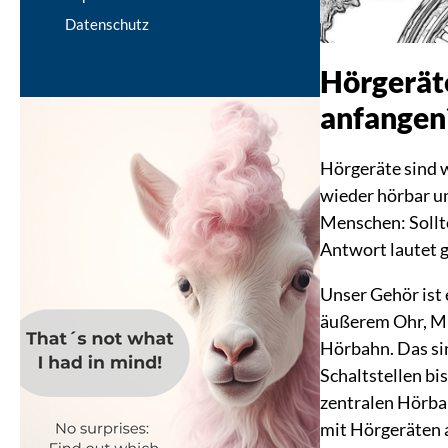
Datenschutz
Hörgeräte
anfangen
Hörgeräte sind w
wieder hörbar u
Menschen: Sollte
Antwort lautet g
Unser Gehör ist 
äußerem Ohr, Mit
Hörbahn. Das si
Schaltstellen bi
zentralen Hörbah
mit Hörgeräten 