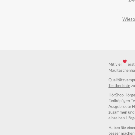
Wieso 
Mit viel
erst
Maultaschenhau
Qualitätsvers
Testberichte
zu
HörShop Hörge
fünfköpfigen Te
Ausgebildete H
zusammen und a
einzelnen Hörg
Haben Sie eine
besser machen?