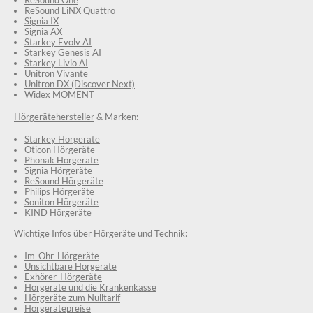
ReSound One
ReSound LiNX Quattro
Signia IX
Signia AX
Starkey Evolv AI
Starkey Genesis AI
Starkey Livio AI
Unitron Vivante
Unitron DX (Discover Next)
Widex MOMENT
Hörgerätehersteller
& Marken:
Starkey Hörgeräte
Oticon Hörgeräte
Phonak Hörgeräte
Signia Hörgeräte
ReSound Hörgeräte
Philips Hörgeräte
Soniton Hörgeräte
KIND Hörgeräte
Wichtige Infos über Hörgeräte und Technik:
Im-Ohr-Hörgeräte
Unsichtbare Hörgeräte
Exhörer-Hörgeräte
Hörgeräte und die Krankenkasse
Hörgeräte zum Nulltarif
Hörgerätepreise