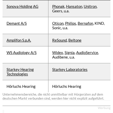
Sonova Holding AG
Phonak
,
Hansaton
,
Unitron
,
Geers, u.a.
Demant A/S
Oticon
,
Philips
,
Bernafon
, KIND,
Sonic, u.a.
Amplifon S.p.A.
ReSound
,
Beltone
WS Audiology A/S
Widex
,
Signia
,
AudioService
,
Audibene, u.a.
Starkey Hearing
Starkey Laboratories
Technologies
Hörluchs Hearing
Hörluchs Hearing
Unternehmensbereiche, die nicht unmittelbar mit Hörgeräten auf dem
deutschen Markt verbunden sind, werden hier nicht explizit aufgeführt.
Werbung