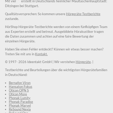
Mit viel
erstellt in Deutschlands heimlicher Maultaschenhauptstadt:
Ditzingen bei Stuttgart.
Qualitätsversprechen: So kommen unsere
Hörgeräte-Testberichte
zustande.
HörShop Hörgeräte-Testberichte werden von einem fünfköpfigen Team
aus Experten erstellt und betreut. Ausgebildete Hörakustiker tragen
die Daten zusammen und achten auf eine faire Bewertung der
einzelnen Hörgeräte.
Haben Sie einen Fehler entdeckt? Können wir etwas besser machen?
Treten Sie mit uns in
Kontakt.
© 1997-
2026 Ideentakt GmbH
| Wir verstehen
Hörgeräte
. |
Testberichte und Beurteilungen über die wichtigsten Hörgerätefamilien
in Deutschland:
Bernafon Viron
Hansaton Fokus
Oticon OPN S
Oticon More
Phonak Lumity
Phonak Paradise
Phonak Marvel
ReSound Nexia