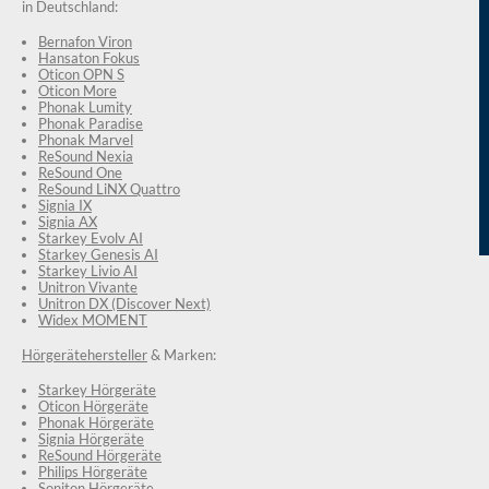
in Deutschland:
Bernafon Viron
Hansaton Fokus
Oticon OPN S
Oticon More
Phonak Lumity
Phonak Paradise
Phonak Marvel
ReSound Nexia
ReSound One
ReSound LiNX Quattro
Signia IX
Signia AX
Starkey Evolv AI
Starkey Genesis AI
Starkey Livio AI
Unitron Vivante
Unitron DX (Discover Next)
Widex MOMENT
Hörgerätehersteller
& Marken:
Starkey Hörgeräte
Oticon Hörgeräte
Phonak Hörgeräte
Signia Hörgeräte
ReSound Hörgeräte
Philips Hörgeräte
Soniton Hörgeräte