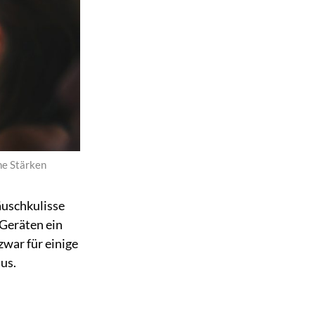
ne Stärken
äuschkulisse
 Geräten ein
zwar für einige
us.