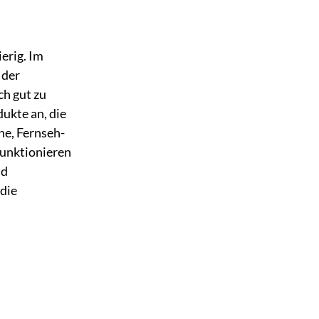
erig. Im
 der
ch gut zu
ukte an, die
ne, Fernseh-
funktionieren
nd
 die