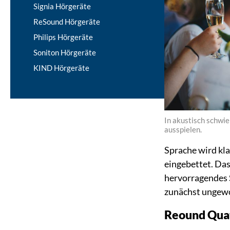
Signia Hörgeräte
ReSound Hörgeräte
Philips Hörgeräte
Soniton Hörgeräte
KIND Hörgeräte
In akustisch schwie
ausspielen.
Sprache wird kl
eingebettet. Da
hervorragendes S
zunächst ungewoh
Reound Quat