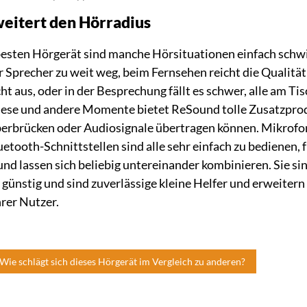
eitert den Hörradius
besten Hörgerät sind manche Hörsituationen einfach schwi
r Sprecher zu weit weg, beim Fernsehen reicht die Qualität
ht aus, oder in der Besprechung fällt es schwer, alle am Tis
diese und andere Momente bietet ReSound tolle Zusatzprod
erbrücken oder Audiosignale übertragen können. Mikrofo
etooth-Schnittstellen sind alle sehr einfach zu bedienen, 
nd lassen sich beliebig untereinander kombinieren. Sie si
günstig und sind zuverlässige kleine Helfer und erweitern
hrer Nutzer.
 Wie schlägt sich dieses Hörgerät im Vergleich zu anderen?