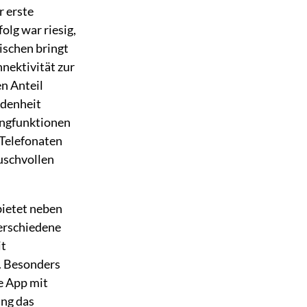
r erste
olg war riesig,
ischen bringt
nektivität zur
n Anteil
ndenheit
ingfunktionen
 Telefonaten
äuschvollen
ietet neben
erschiedene
it
e. Besonders
e App mit
ung das