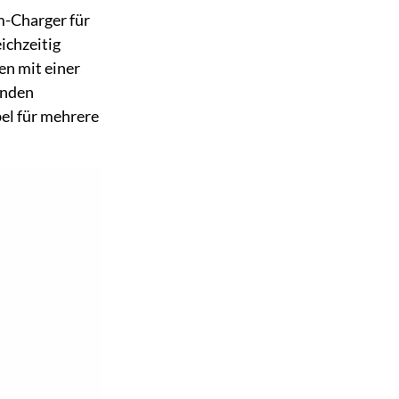
-Charger für
ichzeitig
en mit einer
unden
bel für mehrere