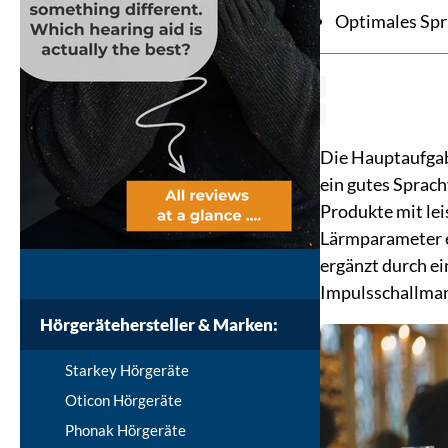
Optimales Spr
Die Hauptaufgab
ein gutes Sprac
Produkte mit le
Lärmparameter e
ergänzt durch e
Impulsschallma
Hörgerätehersteller & Marken:
Starkey Hörgeräte
Oticon Hörgeräte
Phonak Hörgeräte