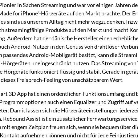
Pionier in Sachen Streaming und war vor einigen Jahren de
„Made for iPhone“-Hörgeräte auf den Markt brachte. Der Erf
s sind aus unserem Alltag nicht mehr wegzudenken. Inzw
h streamingfähige Produkte auf den Markt und macht Kon
g. Außerdem hat der dänische Hersteller einen erhebliche
 auch Android-Nutzer in den Genuss von drahtloser Verbu
 passendes Android-Mobilgerät besitzt, kann die Stream
d-Hörgeräten uneingeschränkt nutzen. Das Streaming von
e Hörgeräte funktioniert flüssig und stabil. Gerade in ger
dieses Freisprech-Feeling von unschätzbarem Wert.
rt 3D App hat einen ordentlichen Funktionsumfang und b
 Programmoptionen auch einen Equalizer und Zugriff auf v
er. Damit lassen sich die Hörgeräteeinstellungen jederze
n. ReSound Assist ist ein zusätzlicher Fernwartungsservic
 mit engem Zeitplan freuen sich, wenn sie bequem über di
 Kontakt aufnehmen können und nicht für jede Feinjustier