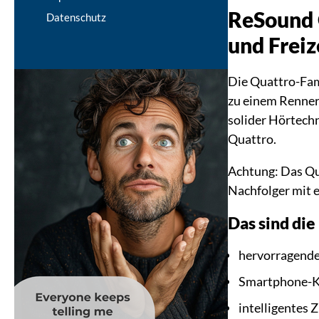
ReSound 
Datenschutz
und Freiz
Die Quattro-Fam
zu einem Renner
solider Hörtech
Quattro.
Achtung: Das Qua
Nachfolger mit 
Das sind die
hervorragende
Smartphone-Ko
intelligentes 