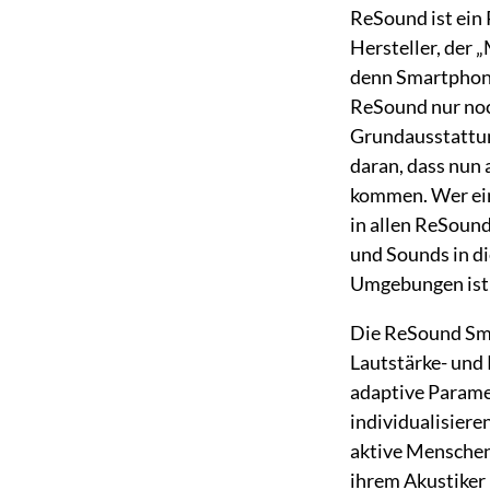
ReSound ist ein 
Hersteller, der 
denn Smartphone
ReSound nur noc
Grundausstattun
daran, dass nun
kommen. Wer ein
in allen ReSoun
und Sounds in di
Umgebungen ist 
Die ReSound Sma
Lautstärke- und
adaptive Paramet
individualisiere
aktive Menschen
ihrem Akustiker