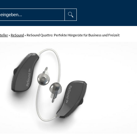
teller
»
ReSound
»
ReSound Quattro: Perfekte Hörgeräte für Business und Freizeit