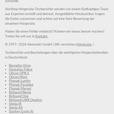
zustande.
HörShop Hörgeräte-Testberichte werden von einem fünfköpfigen Team
aus Experten erstellt und betreut. Ausgebildete Hörakustiker tragen
die Daten zusammen und achten auf eine faire Bewertung der
einzelnen Hörgeräte.
Haben Sie einen Fehler entdeckt? Können wir etwas besser machen?
Treten Sie mit uns in
Kontakt.
© 1997-
2026 Ideentakt GmbH
| Wir verstehen
Hörgeräte
. |
Testberichte und Beurteilungen über die wichtigsten Hörgerätefamilien
in Deutschland:
Bernafon Viron
Hansaton Fokus
Oticon OPN S
Oticon More
Phonak Lumity
Phonak Paradise
Phonak Marvel
ReSound Nexia
ReSound One
ReSound LiNX Quattro
Signia IX
Signia AX
Starkey Evolv AI