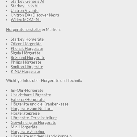
Starkey Genesis AI
Starkey Livio AI
Unitron Vivante
Unitron DX (Discover Next)
Widex MOMENT
Hörgerätehersteller
& Marken:
Starkey Hörgeräte
Oticon Hörgeräte
Phonak Hörgeräte
Signia Hörgeräte
ReSound Hörgeräte
Philips Hörgeräte
Soniton Hörgeräte
KIND Hörgeräte
Wichtige Infos über Hörgeräte und Technik:
Im-Ohr-Hörgeräte
Unsichtbare Hörgeräte
Exhörer-Hörgeräte
Hörgeräte und die Krankenkasse
Hörgeräte zum Nulltarif
Hörgerätepreise
Hörgeräte-Ferneinstellung
Gewöhnung an Hörgeräte
Mini Hörgeräte
Hörgeräte Zubehör
Hörgeräte mit dem Handy koppeln