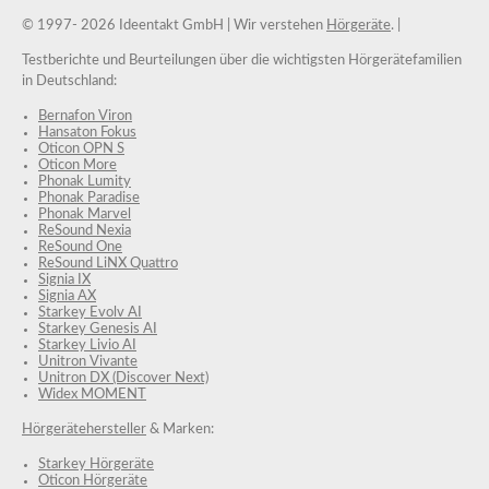
© 1997-
2026 Ideentakt GmbH
| Wir verstehen
Hörgeräte
. |
Testberichte und Beurteilungen über die wichtigsten Hörgerätefamilien
in Deutschland:
Bernafon Viron
Hansaton Fokus
Oticon OPN S
Oticon More
Phonak Lumity
Phonak Paradise
Phonak Marvel
ReSound Nexia
ReSound One
ReSound LiNX Quattro
Signia IX
Signia AX
Starkey Evolv AI
Starkey Genesis AI
Starkey Livio AI
Unitron Vivante
Unitron DX (Discover Next)
Widex MOMENT
Hörgerätehersteller
& Marken:
Starkey Hörgeräte
Oticon Hörgeräte