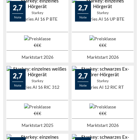
2,7
2,7
Starkey
Starkey
Note
Note
G-Series AI 16 P BTE
G-Series AI 16 UP BTE
Marktstart 2026
Marktstart 2026
2,7
2,7
Starkey
Starkey
Note
Note
G-Series AI 16 RIC 312
G-Series AI 12 RIC RT
Marktstart 2025
Marktstart 2026