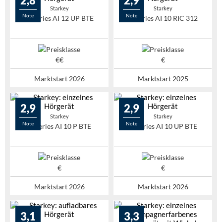
2,8
2,9
Starkey
Starkey
Note
Note
G-Series AI 12 UP BTE
G-Series AI 10 RIC 312
Marktstart 2026
Marktstart 2025
2,9
2,9
Starkey
Starkey
Note
Note
G-Series AI 10 P BTE
G-Series AI 10 UP BTE
Marktstart 2026
Marktstart 2026
3,1
3,3