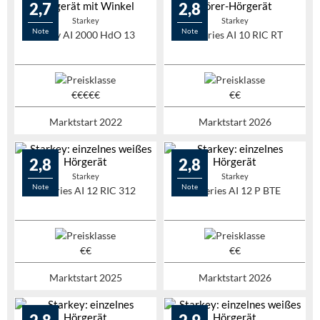
2,7
2,8
Starkey
Starkey
Note
Note
Evolv AI 2000 HdO 13
G-Series AI 10 RIC RT
Marktstart 2022
Marktstart 2026
2,8
2,8
Starkey
Starkey
Note
Note
G-Series AI 12 RIC 312
G-Series AI 12 P BTE
Marktstart 2025
Marktstart 2026