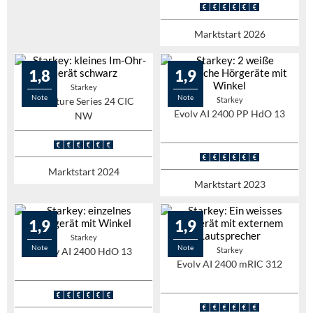
Marktstart 2026
1,8
1,9
Starkey
Note
Note
Signature Series 24 CIC
Starkey
Evolv AI 2400 PP HdO 13
NW
Marktstart 2024
Marktstart 2023
1,9
1,9
Starkey
Note
Note
Evolv AI 2400 HdO 13
Starkey
Evolv AI 2400 mRIC 312