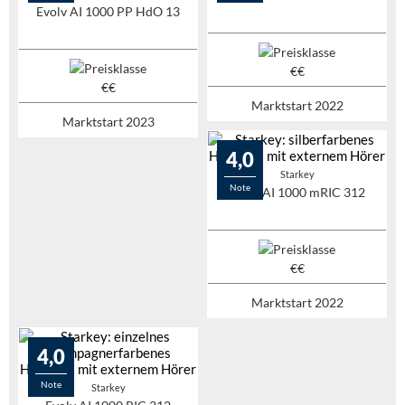
Evolv AI 1000 PP HdO 13
Marktstart 2022
Marktstart 2023
4,0
Starkey
Note
Evolv AI 1000 mRIC 312
Marktstart 2022
4,0
Note
Starkey