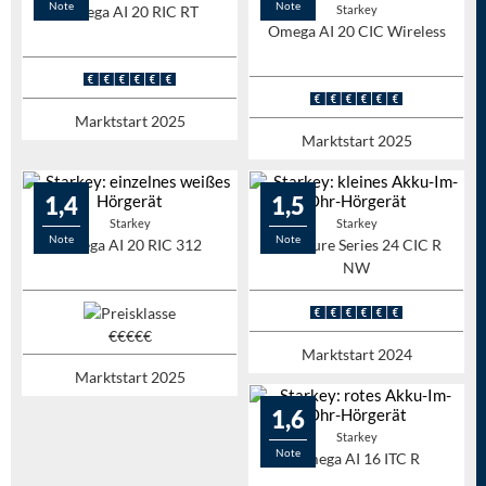
Note
Note
Omega AI 20 RIC RT
Starkey
Omega AI 20 CIC Wireless
Marktstart 2025
Marktstart 2025
1,4
1,5
Starkey
Starkey
Note
Note
Omega AI 20 RIC 312
Signature Series 24 CIC R
NW
Marktstart 2024
Marktstart 2025
1,6
Starkey
Note
Omega AI 16 ITC R