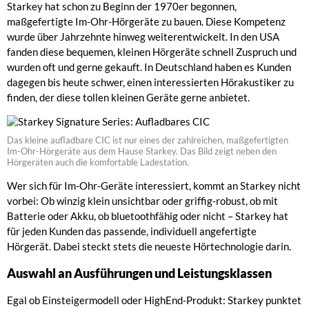
Starkey hat schon zu Beginn der 1970er begonnen,
maßgefertigte Im-Ohr-Hörgeräte zu bauen. Diese Kompetenz
wurde über Jahrzehnte hinweg weiterentwickelt. In den USA
fanden diese bequemen, kleinen Hörgeräte schnell Zuspruch und
wurden oft und gerne gekauft. In Deutschland haben es Kunden
dagegen bis heute schwer, einen interessierten Hörakustiker zu
finden, der diese tollen kleinen Geräte gerne anbietet.
Das kleine aufladbare CIC ist nur eines der zahlreichen, maßgefertigten
Im-Ohr-Hörgeräte aus dem Hause Starkey. Das Bild zeigt neben den
Hörgeräten auch die komfortable Ladestation.
Wer sich für Im-Ohr-Geräte interessiert, kommt an Starkey nicht
vorbei: Ob winzig klein unsichtbar oder griffig-robust, ob mit
Batterie oder Akku, ob bluetoothfähig oder nicht – Starkey hat
für jeden Kunden das passende, individuell angefertigte
Hörgerät. Dabei steckt stets die neueste Hörtechnologie darin.
Auswahl an Ausführungen und Leistungsklassen
Egal ob Einsteigermodell oder HighEnd-Produkt: Starkey punktet