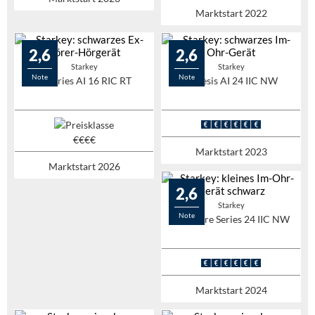
Marktstart 2022
2,6
2,6
Starkey
Starkey
Note
Note
G-Series AI 16 RIC RT
Genesis AI 24 IIC NW
Marktstart 2023
Marktstart 2026
2,6
Starkey
Note
Signature Series 24 IIC NW
Marktstart 2024