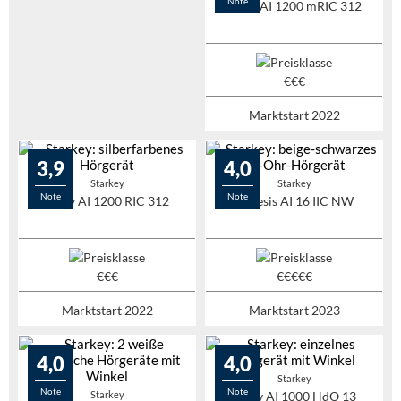
Note
Evolv AI 1200 mRIC 312
Marktstart 2022
3,9
4,0
Starkey
Starkey
Note
Note
Evolv AI 1200 RIC 312
Genesis AI 16 IIC NW
Marktstart 2022
Marktstart 2023
4,0
4,0
Starkey
Note
Note
Starkey
Evolv AI 1000 HdO 13