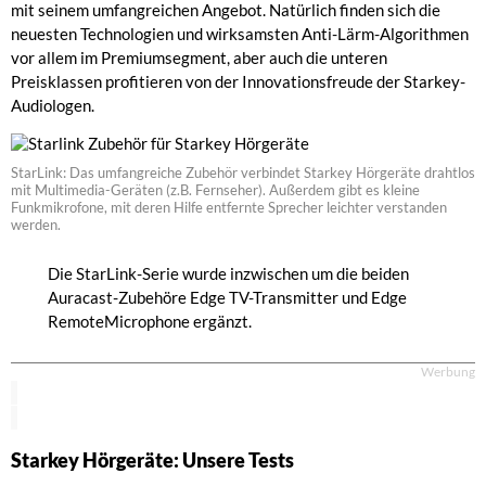
mit seinem umfangreichen Angebot. Natürlich finden sich die
neuesten Technologien und wirksamsten Anti-Lärm-Algorithmen
vor allem im Premiumsegment, aber auch die unteren
Preisklassen profitieren von der Innovationsfreude der Starkey-
Audiologen.
StarLink: Das umfangreiche Zubehör verbindet Starkey Hörgeräte drahtlos
mit Multimedia-Geräten (z.B. Fernseher). Außerdem gibt es kleine
Funkmikrofone, mit deren Hilfe entfernte Sprecher leichter verstanden
werden.
Die StarLink-Serie wurde inzwischen um die beiden
Auracast-Zubehöre Edge TV-Transmitter und Edge
RemoteMicrophone ergänzt.
Werbung
Starkey Hörgeräte: Unsere Tests