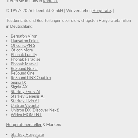
Treten Sie mit uns in
Kontakt.
© 1997-
2026 Ideentakt GmbH
| Wir verstehen
Hörgeräte
. |
Testberichte und Beurteilungen über die wichtigsten Hörgerätefamilien
in Deutschland:
Bernafon Viron
Hansaton Fokus
Oticon OPN S
Oticon More
Phonak Lumity
Phonak Paradise
Phonak Marvel
ReSound Nexia
ReSound One
ReSound LiNX Quattro
Signia IX
Signia AX
Starkey Evolv AI
Starkey Genesis AI
Starkey Livio AI
Unitron Vivante
Unitron DX (Discover Next)
Widex MOMENT
Hörgerätehersteller
& Marken:
Starkey Hörgeräte