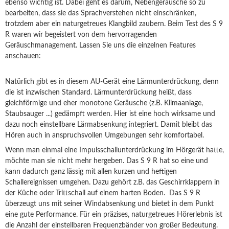
ebenso wichtig ist. Dabei geht es darum, Nebengeräusche so zu
bearbeiten, dass sie das Sprachverstehen nicht einschränken,
trotzdem aber ein naturgetreues Klangbild zaubern. Beim Test des S 9
R waren wir begeistert von dem hervorragenden
Geräuschmanagement. Lassen Sie uns die einzelnen Features
anschauen:
Natürlich gibt es in diesem AU-Gerät eine Lärmunterdrückung, denn
die ist inzwischen Standard. Lärmunterdrückung heißt, dass
gleichförmige und eher monotone Geräusche (z.B. Klimaanlage,
Staubsauger ...) gedämpft werden. Hier ist eine hoch wirksame und
dazu noch einstellbare Lärmabsenkung integriert. Damit bleibt das
Hören auch in anspruchsvollen Umgebungen sehr komfortabel.
Wenn man einmal eine Impulsschallunterdrückung im Hörgerät hatte,
möchte man sie nicht mehr hergeben. Das S 9 R hat so eine und
kann dadurch ganz lässig mit allen kurzen und heftigen
Schallereignissen umgehen. Dazu gehört z.B. das Geschirrklappern in
der Küche oder Trittschall auf einem harten Boden. Das S 9 R
überzeugt uns mit seiner Windabsenkung und bietet in dem Punkt
eine gute Performance. Für ein präzises, naturgetreues Hörerlebnis ist
die Anzahl der einstellbaren Frequenzbänder von großer Bedeutung.