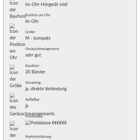
Im-Ohr-Hörgerät midi
Position am Ohr:
im Ohr
Größe:
M - kompakt
Geräuschmanagement:
sehr gut
Equalizer:
20 Bänder
Streaming:
ja, direkte Verbindung
Aufladbar:
ja
Preisklasse:
Markteinführung: