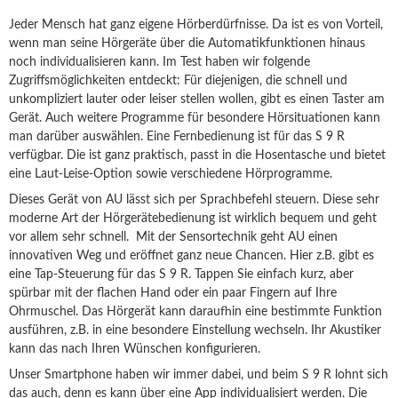
Jeder Mensch hat ganz eigene Hörberdürfnisse. Da ist es von Vorteil,
wenn man seine Hörgeräte über die Automatikfunktionen hinaus
noch individualisieren kann. Im Test haben wir folgende
Zugriffsmöglichkeiten entdeckt: Für diejenigen, die schnell und
unkompliziert lauter oder leiser stellen wollen, gibt es einen Taster am
Gerät. Auch weitere Programme für besondere Hörsituationen kann
man darüber auswählen. Eine Fernbedienung ist für das S 9 R
verfügbar. Die ist ganz praktisch, passt in die Hosentasche und bietet
eine Laut-Leise-Option sowie verschiedene Hörprogramme.
Dieses Gerät von AU lässt sich per Sprachbefehl steuern. Diese sehr
moderne Art der Hörgerätebedienung ist wirklich bequem und geht
vor allem sehr schnell. Mit der Sensortechnik geht AU einen
innovativen Weg und eröffnet ganz neue Chancen. Hier z.B. gibt es
eine Tap-Steuerung für das S 9 R. Tappen Sie einfach kurz, aber
spürbar mit der flachen Hand oder ein paar Fingern auf Ihre
Ohrmuschel. Das Hörgerät kann daraufhin eine bestimmte Funktion
ausführen, z.B. in eine besondere Einstellung wechseln. Ihr Akustiker
kann das nach Ihren Wünschen konfigurieren.
Unser Smartphone haben wir immer dabei, und beim S 9 R lohnt sich
das auch, denn es kann über eine App individualisiert werden. Die