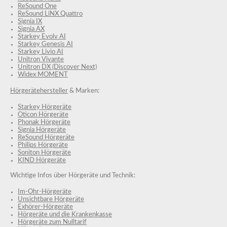
ReSound One
ReSound LiNX Quattro
Signia IX
Signia AX
Starkey Evolv AI
Starkey Genesis AI
Starkey Livio AI
Unitron Vivante
Unitron DX (Discover Next)
Widex MOMENT
Hörgerätehersteller
& Marken:
Starkey Hörgeräte
Oticon Hörgeräte
Phonak Hörgeräte
Signia Hörgeräte
ReSound Hörgeräte
Philips Hörgeräte
Soniton Hörgeräte
KIND Hörgeräte
Wichtige Infos über Hörgeräte und Technik:
Im-Ohr-Hörgeräte
Unsichtbare Hörgeräte
Exhörer-Hörgeräte
Hörgeräte und die Krankenkasse
Hörgeräte zum Nulltarif