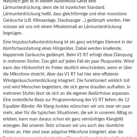
Natürlich gibt es in diesem AudioNova-Gerät eine
Lärmunterdrückung, denn die ist inzwischen Standard.
Lärmunterdrückung heißt, dass gleichförmige und eher monotone
Geräusche (z.B. Klimaanlage, Staubsauger ...) gedämpft werden. Hier
müssen wir uns mit einem Mindestmaß an Lärmunterdrückung
begnügen.
Eine Impulsschallunterdrückung ist ein ganz wichtiges Element in der
Komfortausstattung eines Hörgerätes. Dabei werden knallende,
klappernde Geräusche gedämpft. Beim V1 RT erfolgt diese Dämpung
in mehreren Stufen. Das gibt auf jeden Fall ein paar Pluspunkte. Wind
kann den Hörkomfort im Freien deutlich einschränken, wenn er über
die Mikrofone streicht. Aber das V1 RT hat hier eine effiziente
Windgeräuschunterdückung integriert. Die funktioniert wirklich toll
und wird Menschen begeistern, die sich gerne draußen aufhalten. In
mehreren Stufen lässt sie sich an die eigenen Bedürfnisse anpassen.
Eine ordentliche Basis zur Programmierung des V1 RT liefern die 12
Equalizer-Bänder. Als Klang-Junkies wünschen wir uns zwar ein paar
mehr, aber für die typischen Situationen, die wir in unserem Alltag so
erleben, kann man daraus schon ein ganz vernünftiges Klangbild
erzeugen. Bei unseren Tests schauen wir uns auch das räumliche
Hören an. Hier sind zwar adaptive Mikrofone integriert, aber die