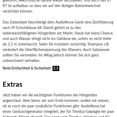
gewohnt, elektronische Geräte wieder aufzuladen. Und auch das V1
RT ist aufladbar, so dass wir auf den lästigen Batteriewechsel
verzichten können.
Das Datenblatt bescheinigt dem AudioNova-Gerät eine Zertifizierung
nach IP-Schutzklasse 68. Damit gehört es zu den
widerstandsfähigsten Hörgeräten am Markt. Staub hat keine Chance,
und auch Wasser dringt nicht ins Gehäuse ein, sofern es nicht tiefer
als 1,5 m untertaucht. Seien Sie trotzdem vorsichtig. Shampoo z.B.
verändert die Oberflächenspannung des Wassers. Auch Salzwasser
sollten Sie vermeiden. Im Alltag jedoch können Sie sich ganz
unbeschwert verhalten.
Note Einfachheit & Sicherheit:
2,3
Extras
Jetzt haben wir die wichtigsten Funktionen des Hörgerätes
angeschaut. Aber bevor wir zum Ende kommen, wollen wir wissen,
ob es noch ein paar zusätzliche Funktionen gibt: AudioNova hat
einen Geräuschgenerator integriert, der für Tinnitus-Geplagte ein paar