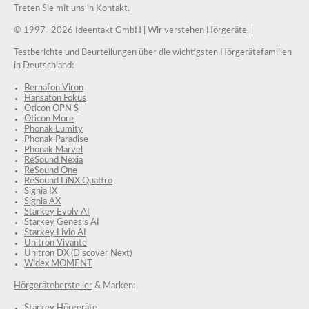
Treten Sie mit uns in
Kontakt.
© 1997-
2026 Ideentakt GmbH
| Wir verstehen
Hörgeräte
. |
Testberichte und Beurteilungen über die wichtigsten Hörgerätefamilien
in Deutschland:
Bernafon Viron
Hansaton Fokus
Oticon OPN S
Oticon More
Phonak Lumity
Phonak Paradise
Phonak Marvel
ReSound Nexia
ReSound One
ReSound LiNX Quattro
Signia IX
Signia AX
Starkey Evolv AI
Starkey Genesis AI
Starkey Livio AI
Unitron Vivante
Unitron DX (Discover Next)
Widex MOMENT
Hörgerätehersteller
& Marken:
Starkey Hörgeräte