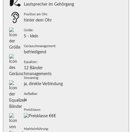
Lautsprecher im Gehörgang
Position am Ohr:
hinter dem Ohr
Größe:
S - klein
Geräuschmanagement:
befriedigend
Equalizer:
12 Bänder
Streaming:
ja, direkte Verbindung
Aufladbar:
ja
Preisklasse:
Markteinführung: