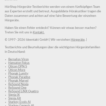
HörShop Hörgeräte-Testberichte werden von einem fünfköpfigen Team
aus Experten erstellt und betreut. Ausgebildete Hörakustiker tragen die
Daten zusammen und achten auf eine faire Bewertung der einzelnen
Hörgeräte.
Haben Sie einen Fehler entdeckt? Können wir etwas besser machen?
Treten Sie mit uns in
Kontakt.
© 1997-
2026 Ideentakt GmbH
| Wir verstehen
Hörgeräte
. |
Testberichte und Beurteilungen über die wichtigsten Hörgerätefamilien
in Deutschland:
Bernafon Viron
Hansaton Fokus
Oticon OPN S
Oticon More
Phonak Lumity
Phonak Paradise
Phonak Marvel
ReSound Nexia
ReSound One
ReSound LiNX Quattro
Signia IX
Signia AX
Starkey Evolv AI
Starkey Genesis AI