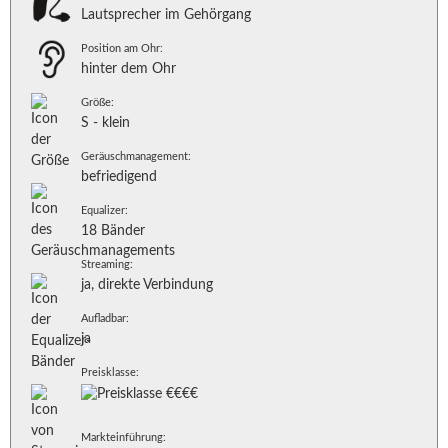
Lautsprecher im Gehörgang
Position am Ohr:
hinter dem Ohr
Größe:
S - klein
Geräuschmanagement:
befriedigend
Equalizer:
18 Bänder
Streaming:
ja, direkte Verbindung
Aufladbar:
ja
Preisklasse:
Markteinführung: