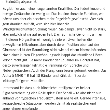
mittelmäßig abgesenkt.
Es gibt hier auch einen sogenannten Knallfilter. Der federt kurze und
heftige Geräusche ein wenig ab. Das ist eine sinnvolle Funktion, wir
hätten uns aber ein bisschen mehr Regeltiefe gewünscht. Wer sich
gern draußen aufhält, wird sich hier über die
Windgeräuschunterdrückung freuen. Sie dämpft zwar nicht so stark,
aber nützlich ist sie auf jeden Fall. Das räumliche Gehör muss man
mit diesen Hörgeräten ein wenig trainieren. Zwar helfen die
beweglichen Mikrofone, aber durch deren Position oben auf der
Ohrmuschel ist der Raumklang nicht wie bei einem Normalhörenden.
Nach einer kurzen Eingewöhnungszeit klappt das räumliche Hören
jedoch recht gut. Je mehr Bänder der Equalizer im Hörgerät hat,
desto zuverlässiger gelingt die Trennung von Sprache und
Nebengeräuschen. Auch der Klang kann besser geformt werden. Das
Alpha 5 MNR T R hat 18 Bänder und zählt damit zu den
leistungsfähigeren Modellen.
Interessant ist, dass auch künstliche Intelligenz hier bei der
Signalverarbeitung eine Rolle spielt. Der Schall wird also nicht nur
anhand von typischen Frequenzmustern analysiert. Gerade intensive,
geräuschreiche Situationen werden damit als realistischer und
angenehmer empfunden.