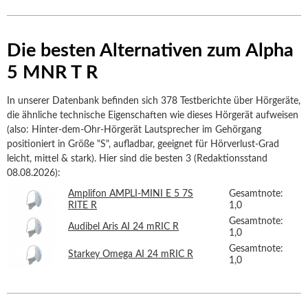
Die besten Alternativen zum Alpha
5 MNR T R
In unserer Datenbank befinden sich 378 Testberichte über Hörgeräte,
die ähnliche technische Eigenschaften wie dieses Hörgerät aufweisen
(also: Hinter-dem-Ohr-Hörgerät Lautsprecher im Gehörgang
positioniert in Größe "S", aufladbar, geeignet für Hörverlust-Grad
leicht, mittel & stark). Hier sind die besten 3 (Redaktionsstand
08.08.2026):
Amplifon AMPLI-MINI E 5 7S
Gesamtnote:
RITE R
1,0
Gesamtnote:
Audibel Aris AI 24 mRIC R
1,0
Gesamtnote:
Starkey Omega AI 24 mRIC R
1,0