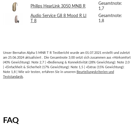
Gesamtnote:
Philips HearLink 3050 MNB R
1,7
Audio Service G8 8 Mood R LI
Gesamtnote:
T 8
1,8
Unser Bernafon Alpha 5 MNR T R Testbericht wurde am 01.07.2021 erstellt und zuletzt
am 25.06.2024 aktualisiert . Die Gesamtnote 3,00 setzt sich zusammen aus »Hörkomfort
(40% Gewichtung): Note 2,7 | »Bedienung & Konnektivität (28% Gewichtung): Note 2,0
| »Einfachheit & Sicherheit (17% Gewichtung): Note 1,5 | »Extras (15% Gewichtung):
Note 1,8 | Wie wir testen, erfahren Sie in unseren
Beurteilungskriterien und
Teststandards
.
FAQ