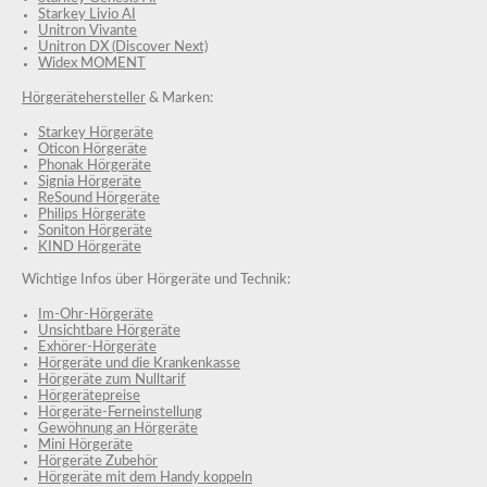
Starkey Livio AI
Unitron Vivante
Unitron DX (Discover Next)
Widex MOMENT
Hörgerätehersteller
& Marken:
Starkey Hörgeräte
Oticon Hörgeräte
Phonak Hörgeräte
Signia Hörgeräte
ReSound Hörgeräte
Philips Hörgeräte
Soniton Hörgeräte
KIND Hörgeräte
Wichtige Infos über Hörgeräte und Technik:
Im-Ohr-Hörgeräte
Unsichtbare Hörgeräte
Exhörer-Hörgeräte
Hörgeräte und die Krankenkasse
Hörgeräte zum Nulltarif
Hörgerätepreise
Hörgeräte-Ferneinstellung
Gewöhnung an Hörgeräte
Mini Hörgeräte
Hörgeräte Zubehör
Hörgeräte mit dem Handy koppeln