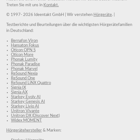
Treten Sie mit uns in
Kontakt.
© 1997-
2026 Ideentakt GmbH
| Wir verstehen
Hörgeräte
. |
Testberichte und Beurteilungen über die wichtigsten Hörgerätefamilien
in Deutschland:
Bernafon Viron
Hansaton Fokus
Oticon OPN S
Oticon More
Phonak Lumity
Phonak Paradise
Phonak Marvel
ReSound Nexia
ReSound One
ReSound LiNX Quattro
Signia IX
Signia AX
Starkey Evolv AI
Starkey Genesis AI
Starkey Livio AI
Unitron Vivante
Unitron DX (Discover Next)
Widex MOMENT
Hörgerätehersteller
& Marken: