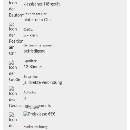
klassisches Hörgerät
Position am Ohr:
hinter dem Ohr
Größe:
S - klein
Geräuschmanagement:
befriedigend
Equalizer:
12 Bänder
Streaming:
ja, direkte Verbindung
Aufladbar:
ja
Preisklasse:
Markteinführung: