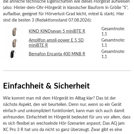
die ähnliche technische Eigenschaften wie dieses Hörgerät aufweisen
(also: Hinter-dem-Ohr-Hörgerät in klassischer Bauform in Größe "S",
aufladbar, geeignet für Hörverlust-Grad leicht, mittel & stark). Hier
sind die besten 3 (Redaktionsstand 07.08.2026):
Gesamtnote:
KIND KINDsevan 5 miniBTE R
1,1
Amplifon ampli-power E 5 5D
Gesamtnote:
miniBTE R
1,1
Gesamtnote:
Bernafon Encanta 400 MNB R
1,1
Einfachheit & Sicherheit
Wie kommt man mit dem Hörgerät im Alltag klar? Das ist der
nächste Aspekt, den wir beurteilen. Denn nur, wenn so ein Gerät
einfach und unkompliziert funktioniert, kann man sich auch damit
anfreunden. Einfachheit im Hörgerät bedeutet für uns vor allem, dass
es sich flexibel an wechselnde Hör-Szenarien anpasst. Das AQ jam
XC Pro 3 R hat uns da nicht so ganz überzeugt. Zwar gibt es eine