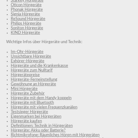
Starkey Hörgeräte
Oticon Hörgeräte
Phonak Hörgeräte
Signia Hörgeräte
ReSound Hörgeräte
Philips Hörgeräte
Soniton Hörgeräte
KIND Hörgeräte
Wichtige Infos über Hörgeräte und Technik:
Im-Ohr-Hörgeräte
Unsichtbare Hörgeräte
Exhörer-Hörgeräte
Hörgeräte und die Krankenkasse
Hörgeräte zum Nulltarif
Hörgerätepreise
Hörgeräte-Ferneinstellung
Gewöhnung an Hörgeräte
Mini Hörgeräte
Hörgeräte Zubehör
Hörgeräte mit dem Handy koppeln
Hörgeräte mit Bluetooth
Hörgeräte mit vielen Frequenzkanälen
Testsieger Hörgeräte
Eigenmarken bei Hörgeräten
Hörgeräte kaufen
Definitionen: Technik in Hörgeräten
Hörgeräte: Akku oder Batterie?
Richtmikrofone: Räumliches Hören mit Hörgeräten