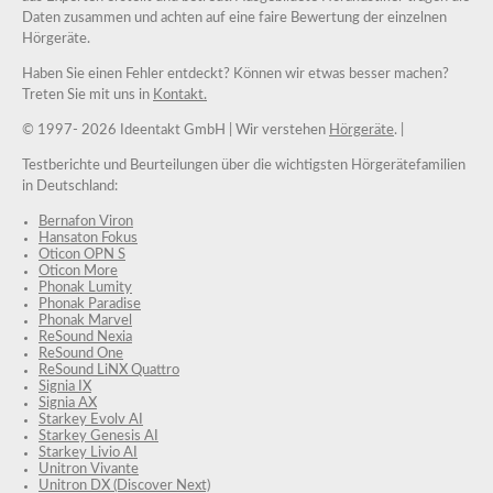
Daten zusammen und achten auf eine faire Bewertung der einzelnen
Hörgeräte.
Haben Sie einen Fehler entdeckt? Können wir etwas besser machen?
Treten Sie mit uns in
Kontakt.
© 1997-
2026 Ideentakt GmbH
| Wir verstehen
Hörgeräte
. |
Testberichte und Beurteilungen über die wichtigsten Hörgerätefamilien
in Deutschland:
Bernafon Viron
Hansaton Fokus
Oticon OPN S
Oticon More
Phonak Lumity
Phonak Paradise
Phonak Marvel
ReSound Nexia
ReSound One
ReSound LiNX Quattro
Signia IX
Signia AX
Starkey Evolv AI
Starkey Genesis AI
Starkey Livio AI
Unitron Vivante
Unitron DX (Discover Next)