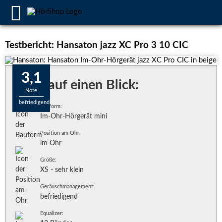
Testbericht: Hansaton jazz XC Pro 3 10 CIC
3,1
Alles auf einen Blick:
Note
befriedigend
Bauform:
Im-Ohr-Hörgerät mini
Position am Ohr:
im Ohr
Größe:
XS - sehr klein
Geräuschmanagement:
befriedigend
Equalizer: