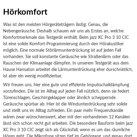
Hörkomfort
Was ist den meisten Hörgeräteträgern lästig: Genau, die
Nebengeräusche. Deshalb schauen wir uns als Erstes an, welche
Komfortmerkmale das Testgerät enthält. Beim jazz XC Pro 3 10 CIC
ist eine solide Komfort-Programmierung durch den Hörakustiker
möglich. Eine normale Störlärmunterdrückung ist auf jeden Fall
vorhanden. Sie soll konstante Geräusche wie Straßenlärm oder das
Rauschen der Klimaanlage dämpfen. In unserem Testgerät aus dem
Hause Hansaton arbeitet die Lärmunterdrückung eher durschnittlich,
ist aber ein wenig modifizierbar.
Wir freuen uns, hier eine gute und effiziente Impulsschalldämpfung
vorzufinden. Die ist im Alltag auf jeden Fall nützlich, denn sie federt
Türenschlagen, Geschirrgeklapper oder ähnlich scheppernde
Geräusche spürbar ab. Hier ist die Windunterdrückung sehr solide
und stellt uns im Alltag zufrieden. Ein paar mehr Frequenzkanäle
wären zwar wünschenswert, aber mit den vorhandenen 12 Kanälen
lässt sich schon recht gut arbeiten. Die besondere Bauform beim jazz
XC Pro 3 10 CIC zeigt sich als Glücksfall, wenn es um das räumliche
Hören geht. Die Mikrofone sitzen tief im Gehörgang, und genau dort