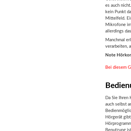
es auch nicht
kein Punkt d
Mittelfeld. E
Mikrofone im 
allerdings da
Manchmal erle
verarbeiten, a
Note Hörko
Bei diesem G
Bedien
Da Sie Ihren H
auch selbst 
Bedienmöglic
Hörgerät gibt
Hörprogramme
Benutzung ist