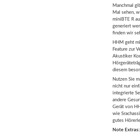
Manchmal gibt
Mal sehen, w
miniBTE R au
generiert wer
finden wir se
HHM geht mit 
Feature zur 
Akustiker Ko
Hörgeräteträg
diesem beson
Nutzen Sie ma
nicht nur ei
integrierte S
andere Gesun
Gerät von HH
wie Srachassi
gutes Hörerle
Note Extras