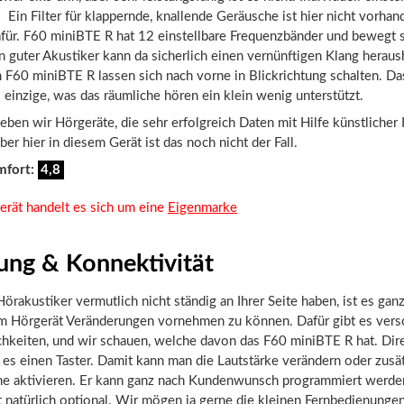
. Ein Filter für klappernde, knallende Geräusche ist hier nicht vorhan
afür. F60 miniBTE R hat 12 einstellbare Frequenzbänder und bewegt s
in guter Akustiker kann da sicherlich einen vernünftigen Klang heraus
F60 miniBTE R lassen sich nach vorne in Blickrichtung schalten. Das
s einzige, was das räumliche hören ein klein wenig unterstützt.
ben wir Hörgeräte, die sehr erfolgreich Daten mit Hilfe künstlicher I
ber hier in diesem Gerät ist das noch nicht der Fall.
mfort:
4,8
erät handelt es sich um eine
Eigenmarke
ung & Konnektivität
örakustiker vermutlich nicht ständig an Ihrer Seite haben, ist es ganz 
am Hörgerät Veränderungen vornehmen zu können. Dafür gibt es ver
hkeiten, und wir schauen, welche davon das F60 miniBTE R hat. Dir
 es einen Taster. Damit kann man die Lautstärke verändern oder zusä
 aktivieren. Er kann ganz nach Kundenwunsch programmiert werde
 natürlich optional. Wir mögen ja gerne die kleinen Fernbedienungen