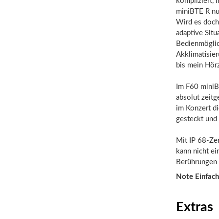
kompliziert,
miniBTE R nu
Wird es doch 
adaptive Sit
Bedienmöglic
Akklimatisier
bis mein Hörz
Im F60 miniBT
absolut zeitg
im Konzert di
gesteckt und
Mit IP 68-Zer
kann nicht ei
Berührungen i
Note Einfach
Extras