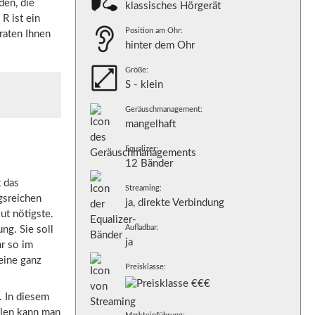
den, die
klassisches Hörgerät
R ist ein
Position am Ohr:
rraten Ihnen
hinter dem Ohr
Größe:
S - klein
Geräuschmanagement:
mangelhaft
Equalizer:
12 Bänder
 das
Streaming:
gsreichen
ja, direkte Verbindung
ut nötigste.
Aufladbar:
ng. Sie soll
ja
r so im
eine ganz
Preisklasse:
. In diesem
ellen kann man