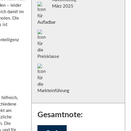
Markteinführung:
den – leider
März 2025
ich damit im
holen. Die
 ist
ntelligenz
hilfreich,
schiedene
ekt am
Gesamtnote:
tzliche
n. Die
, und für