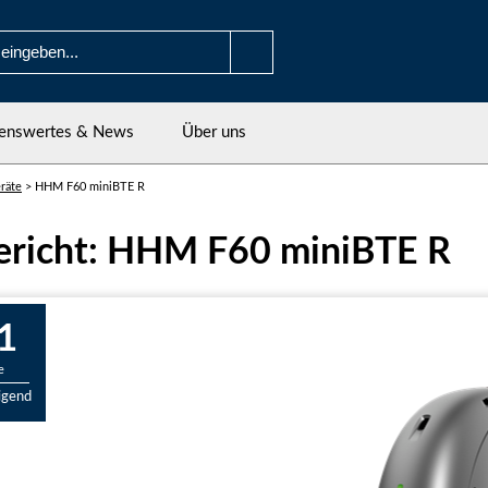
enswertes & News
Über uns
räte
>
HHM F60 miniBTE R
ericht: HHM F60 miniBTE R
1
e
igend