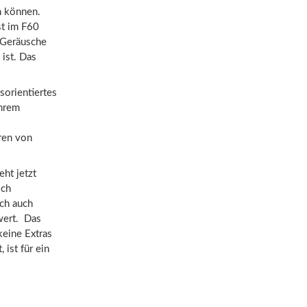
n können.
st im F60
 Geräusche
ist. Das
sorientiertes
ihrem
eren von
eht jetzt
ich
ich auch
wert. Das
keine Extras
ist für ein