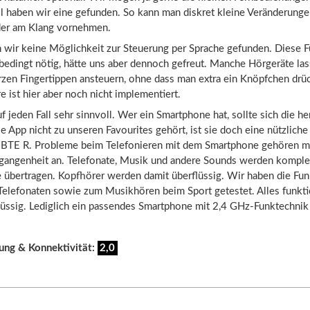
l haben wir eine gefunden. So kann man diskret kleine Veränderunge
der am Klang vornehmen.
 wir keine Möglichkeit zur Steuerung per Sprache gefunden. Diese Fu
bedingt nötig, hätte uns aber dennoch gefreut. Manche Hörgeräte las
rzen Fingertippen ansteuern, ohne dass man extra ein Knöpfchen drü
e ist hier aber noch nicht implementiert.
uf jeden Fall sehr sinnvoll. Wer ein Smartphone hat, sollte sich die he
 App nicht zu unseren Favourites gehört, ist sie doch eine nützlich
BTE R. Probleme beim Telefonieren mit dem Smartphone gehören m
rgangenheit an. Telefonate, Musik und andere Sounds werden komplet
e übertragen. Kopfhörer werden damit überflüssig. Wir haben die Fu
Telefonaten sowie zum Musikhören beim Sport getestet. Alles funkti
lüssig. Lediglich ein passendes Smartphone mit 2,4 GHz-Funktechnik 
ung & Konnektivität:
2,0