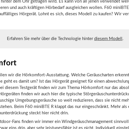
 hinter dem Ohr getragen wird. Es kann von all jenen verwendet wer
tleren und auch kräftigen Hörbedarf ausgleichen wollen. F60 miniBTE 
auffälliges Hörgerät. Lohnt es sich, dieses Modell zu kaufen? Wir ve
Erfahren Sie mehr über die Technologie hinter
diesem Modell
.
fort
eilen wir die Hörkomfort-Ausstattung. Welche Geräuscharten erkennt
e geht es damit um? Ist das Hörgerät geeignet für einen abwechslun
bei diesem Testgerät finden wir zum Thema Hörkomfort nur das absol
Hörgeräten finden wir auch hier die typische Störgeräuschunterdrücku
uschige Umgebungsgeräusche so weit reduzieren, dass sie nicht meh
stehen. Beim F60 miniBTE R klappt das nur eingeschränkt. Mehr als 
unterdrückung steckt hier nicht drin.
utdoor-Fans finden wir immer ein Windgeräuschmanagement sinnvoll
war eins drin, aber sehr leistungsfähig ist es nicht. Individuell einst