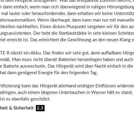
 mit dem Hörgerät umzugehen? Was das entspannte Zuhören betrifft, 
r dann einfach, wenn man sich überwiegend in ruhigen Hörumgebung
mal lauter oder herausfordernder, dann erhalten wir keine Unterstüt
uationsautomatiken. Wenn überhaupt, dann kann man nur mit manuell
hkeiten nachhelfen. Einen dicken Pluspunkt vergeben wir für den a
ungsassistenten. Der hebt die Startlautstärke in sehr kleinen Schritte
iel erreicht ist. Das erleichtert die Gewöhnung an den neuen Klang e
E R steckt ein Akku. Das finden wir sehr gut, denn aufladbare Hörge
emäß. Man muss nicht überall Batterien herumliegen haben und auch 
e Batterie auswechseln. Das Hörgerät wird über Nacht einfach in die
 hat dann genügend Energie für den folgenden Tag.
tifizierung kann das Hörgerät allerhand widrigen Einflüssen widerst
ndringen, auch einem längeren Untertauchen in Wasser hält es stand,
st es ebenfalls geschützt.
heit & Sicherheit:
2,3