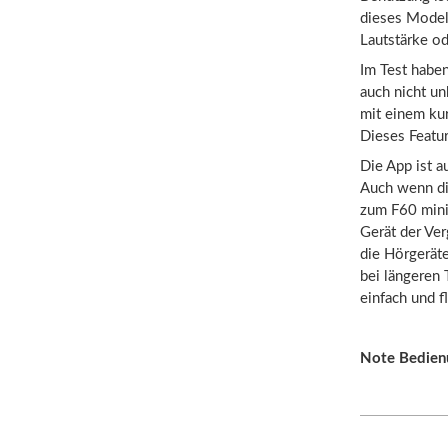
dieses Model
Lautstärke o
Im Test haben
auch nicht un
mit einem ku
Dieses Featur
Die App ist a
Auch wenn die
zum F60 mini
Gerät der Ve
die Hörgerät
bei längeren 
einfach und f
Note Bedien