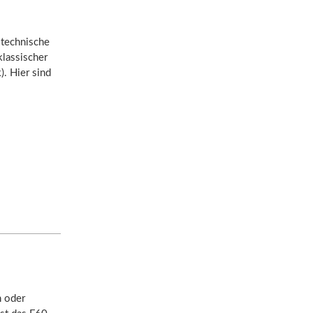
 technische
klassischer
). Hier sind
h oder