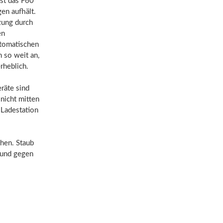
ist das F60
en aufhält.
zung durch
en
utomatischen
n so weit an,
rheblich.
räte sind
nicht mitten
 Ladestation
ehen. Staub
 und gegen