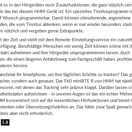
 es in den Hörgeräten noch Zusatzfunktionen, die ganz nützlich sei
ie das bei diesem HHM-Gerät ist: Ein spezielles Tinnitusprogramm i
f Wunsch programmierbar. Damit können stimulierende, angenehme
den, die vom Tinnitus ablenken, wenn er mal wieder besonders stark 
hr nützlich und vergeben gerne Extrapunkte.
der Zeit und stellt mit dem Remote-Einstellungsservice ein zukunft
Verfügung. Berufstätige Menschen mit wenig Zeit können online mit 
ntakt aufnehmen und ihre Hörgeräte umprogrammieren lassen. Auch
er, die einen längeren Anfahrtsweg zum Fachgeschäft haben, profiti
deren Service.
nchmal Ihr Smartphone, um Ihre täglichen Schritte zu tracken? Das g
nfacher, sondern auch genauer. Das F60 miniBTE R von HHM hat näml
ensoren, mit denen das Tracking sehr präzise klappt. Darüber lassen s
dheitsdaten aufzeichnen - in unseren Augen ist das ein echter Mehr
M konzentriert sich auf die wesentlichen Hörfunktionen und bietet 
stenten oder Übersetzungsfunktion an. Das hätte zwar Spaß gemacht, 
bnis aber nicht erforderlich.
:
1,8