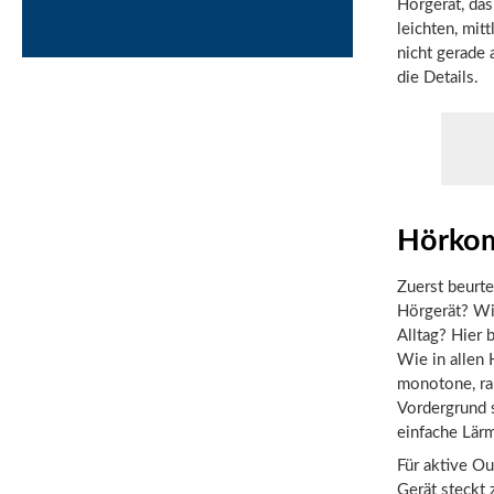
Hörgerät, das
leichten, mit
nicht gerade 
die Details.
Hörkom
Zuerst beurt
Hörgerät? Wi
Alltag? Hier 
Wie in allen 
monotone, ra
Vordergrund 
einfache Lärm
Für aktive O
Gerät steckt z