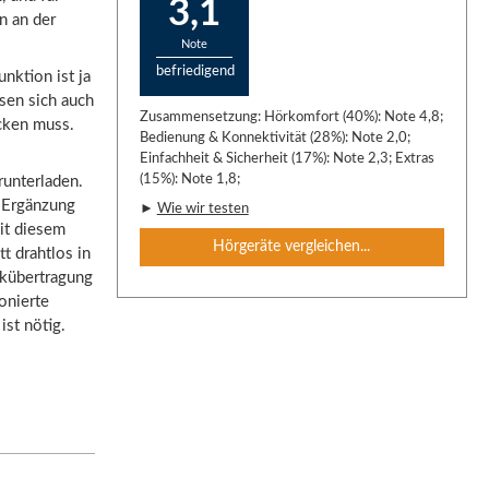
3,1
n an der
Note
befriedigend
nktion ist ja
sen sich auch
Zusammensetzung: Hörkomfort (40%): Note 4,8;
cken muss.
Bedienung & Konnektivität (28%): Note 2,0;
Einfachheit & Sicherheit (17%): Note 2,3; Extras
(15%): Note 1,8;
runterladen.
e Ergänzung
►
Wie wir testen
it diesem
Hörgeräte vergleichen...
t drahtlos in
nkübertragung
onierte
ist nötig.