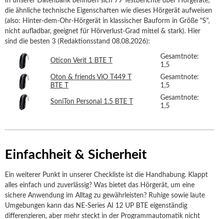
In unserer Datenbank befinden sich 79 Testberichte über Hörgeräte,
die ähnliche technische Eigenschaften wie dieses Hörgerät aufweisen
(also: Hinter-dem-Ohr-Hörgerät in klassischer Bauform in Größe "S",
nicht aufladbar, geeignet für Hörverlust-Grad mittel & stark). Hier
sind die besten 3 (Redaktionsstand 08.08.2026):
Gesamtnote:
Oticon Verit 1 BTE T
1,5
Oton & friends ViO T449 T
Gesamtnote:
BTE T
1,5
Gesamtnote:
SoniTon Personal 1.5 BTE T
1,5
Einfachheit & Sicherheit
Ein weiterer Punkt in unserer Checkliste ist die Handhabung. Klappt
alles einfach und zuverlässig? Was bietet das Hörgerät, um eine
sichere Anwendung im Alltag zu gewährleisten? Ruhige sowie laute
Umgebungen kann das NE-Series AI 12 UP BTE eigenständig
differenzieren, aber mehr steckt in der Programmautomatik nicht