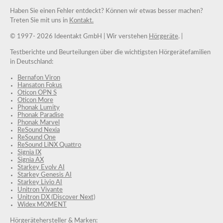
Haben Sie einen Fehler entdeckt? Können wir etwas besser machen?
Treten Sie mit uns in
Kontakt.
© 1997-
2026 Ideentakt GmbH
| Wir verstehen
Hörgeräte
. |
Testberichte und Beurteilungen über die wichtigsten Hörgerätefamilien
in Deutschland:
Bernafon Viron
Hansaton Fokus
Oticon OPN S
Oticon More
Phonak Lumity
Phonak Paradise
Phonak Marvel
ReSound Nexia
ReSound One
ReSound LiNX Quattro
Signia IX
Signia AX
Starkey Evolv AI
Starkey Genesis AI
Starkey Livio AI
Unitron Vivante
Unitron DX (Discover Next)
Widex MOMENT
Hörgerätehersteller
& Marken: