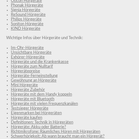
Oticon Hörgeräte
Phonak Hörgeräte
Signia Hörgeräte
ReSound Hörgeräte
Philips Hörgeräte
Soniton Hörgeräte
KIND Hörgeräte
Wichtige Infos über Hörgeräte und Technik:
Im-Ohr-Hörgeräte
Unsichtbare Hörgeräte
Exhörer-Hörgeräte
Hörgeräte und die Krankenkasse
Hörgeräte zum Nulltarif
Hörgerätepreise
Hörgeräte-Ferneinstellung
Gewöhnung an Hörgeräte
Mini Hörgeräte
Hörgeräte Zubehör
Hörgeräte mit dem Handy koppeln
Hörgeräte mit Bluetooth
Hörgeräte mit vielen Frequenzkanälen
Testsieger Hörgeräte
Eigenmarken bei Hörgeräten
Hörgeräte kaufen
Definitionen: Technik in Hörgeräten
Hörgeräte: Akku oder Batterie?
Richtmikrofone: Räumliches Hören mit Hörgeräten
Schwerhörigkeit: Ab wann braucht man ein Hörgerät?