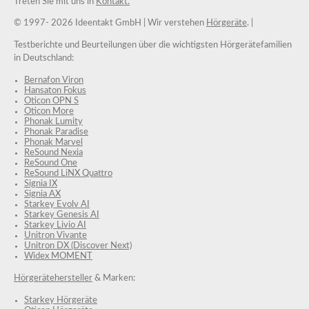
Treten Sie mit uns in
Kontakt.
© 1997-
2026 Ideentakt GmbH
| Wir verstehen
Hörgeräte
. |
Testberichte und Beurteilungen über die wichtigsten Hörgerätefamilien
in Deutschland:
Bernafon Viron
Hansaton Fokus
Oticon OPN S
Oticon More
Phonak Lumity
Phonak Paradise
Phonak Marvel
ReSound Nexia
ReSound One
ReSound LiNX Quattro
Signia IX
Signia AX
Starkey Evolv AI
Starkey Genesis AI
Starkey Livio AI
Unitron Vivante
Unitron DX (Discover Next)
Widex MOMENT
Hörgerätehersteller
& Marken:
Starkey Hörgeräte