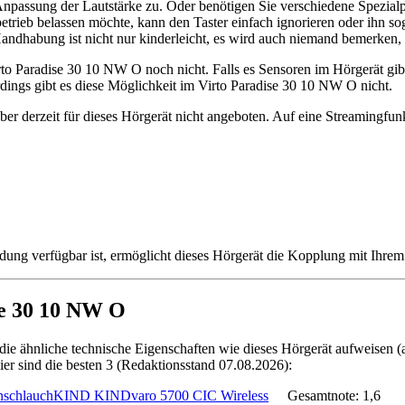
 Anpassung der Lautstärke zu. Oder benötigen Sie verschiedene Spezia
trieb belassen möchte, kann den Taster einfach ignorieren oder ihn sog
Handhabung ist nicht nur kinderleicht, es wird auch niemand bemerken, d
o Paradise 30 10 NW O noch nicht. Falls es Sensoren im Hörgerät gibt
dings gibt es diese Möglichkeit im Virto Paradise 30 10 NW O nicht.
er derzeit für dieses Hörgerät nicht angeboten. Auf eine Streamingfun
ng verfügbar ist, ermöglicht dieses Hörgerät die Kopplung mit Ihrem 
se 30 10 NW O
 die ähnliche technische Eigenschaften wie dieses Hörgerät aufweisen
 Hier sind die besten 3 (Redaktionsstand 07.08.2026):
KIND KINDvaro 5700 CIC Wireless
Gesamtnote: 1,6