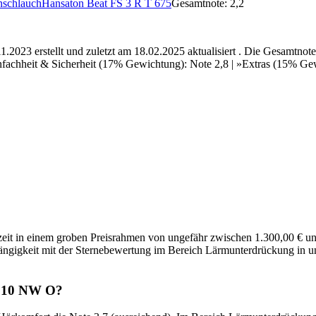
Hansaton Beat FS 3 R T 675
Gesamtnote: 2,2
.2023 erstellt und zuletzt am 18.02.2025 aktualisiert . Die Gesamtno
achheit & Sicherheit (17% Gewichtung): Note 2,8 | »Extras (15% Gewic
t in einem groben Preisrahmen von ungefähr zwischen 1.300,00 € und 2
ngigkeit mit der Sternebewertung im Bereich Lärmunterdrückung in uns
0 10 NW O?