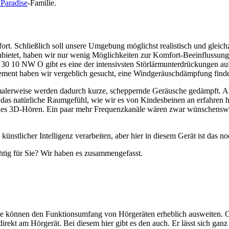
Paradise
-Familie.
t. Schließlich soll unsere Umgebung möglichst realistisch und gleichz
etet, haben wir nur wenig Möglichkeiten zur Komfort-Beeinflussung ge
 30 10 NW O gibt es eine der intensivsten Störlärmunterdrückungen au
t haben wir vergeblich gesucht, eine Windgeräuschdämpfung findet h
alerweise werden dadurch kurze, scheppernde Geräusche gedämpft. Aber
n das natürliche Raumgefühl, wie wir es von Kindesbeinen an erfahren
inales 3D-Hören. Ein paar mehr Frequenzkanäle wären zwar wünschenswe
ünstlicher Intelligenz verarbeiten, aber hier in diesem Gerät ist das noc
tig für Sie? Wir haben es zusammengefasst.
ente können den Funktionsumfang von Hörgeräten erheblich ausweiten.
 direkt am Hörgerät. Bei diesem hier gibt es den auch. Er lässt sich 