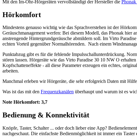
Mit den Im-Ohr-Hörgeräten vervollständigt der Hersteller die
Phonak 
Hörkomfort
Mindestens genauso wichtig wie das Sprachverstehen ist der Hörkomfor
Geräuschmanagement werfen: Bei diesem Modell, das Phonak hier anbi
anstrengende Hintergrundgeräusche abmildern soll. Im Virto Paradise
echten Vorteil gegenüber Normalhörenden. Nach einem Windmanagemen
Punktabzug gibt es für die fehlende Impulsschallunterdrückung. Norm
stören lassen. Hörgeräte wie das Virto Paradise 30 10 NW O erhalte
Kopfschatteneffekte - all diese Parameter erzeugen ein echtes, orig
arbeiten.
Manchmal erleben wir Hörgeräte, die sehr erfolgreich Daten mit Hilfe k
Was ist das mit den
Frequenzkanälen
überhaupt und warum ist es wich
Note Hörkomfort:
3,7
Bedienung & Konnektivität
Knöpfe, Taster, Schalter ... oder doch lieber eine App? Bedienelem
nachgeschaut. Die einfachste Bedienmöglichkeit ist immer ein Taster