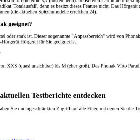
örkomfort die Note 3,7 (ausreichend). Im Bereich Lärmunterdrückung e
t 'Totalausfall', denn es besitzt dieses Feature nicht. Das Hörgerät 
nnen (die aktuellen Spitzenmodelle erreichen 24).
ak geeignet?
mittel oder stark ist. Dieser sogenannte "Anpassbereich" wird von Ph
Hörgerät Hörgerät für Sie geeignet ist.
?
von XXS (quasi unsichtbar) bis M (eher groß). Das Phonak Virto Paradi
 aktuellen Testberichte entdecken
 haben Sie uneingeschränkten Zugriff auf alle Filter, mit denen Sie die