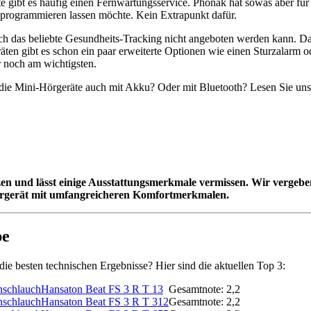
te gibt es häufig einen Fernwartungsservice. Phonak hat sowas aber f
 programmieren lassen möchte. Kein Extrapunkt dafür.
auch das beliebte Gesundheits-Tracking nicht angeboten werden kann. Da
äten gibt es schon ein paar erweiterte Optionen wie einen Sturzalarm od
r noch am wichtigsten.
 die Mini-Hörgeräte auch mit Akku? Oder mit Bluetooth? Lesen Sie un
tzen und lässt einige Ausstattungsmerkmale vermissen. Wir vergeb
 Hörgerät mit umfangreicheren Komfortmerkmalen.
pe
ie besten technischen Ergebnisse? Hier sind die aktuellen Top 3:
Hansaton Beat FS 3 R T 13
Gesamtnote: 2,2
Hansaton Beat FS 3 R T 312
Gesamtnote: 2,2