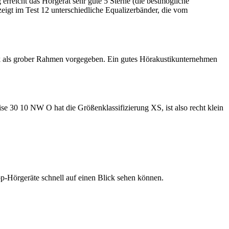
rreicht das Hörgerät sehr gute 5 Sterne (die bestmögliche
zeigt im Test 12 unterschiedliche Equalizerbänder, die vom
onak als grober Rahmen vorgegeben. Ein gutes Hörakustikunternehmen
se 30 10 NW O hat die Größenklassifizierung XS, ist also recht klein
 Top-Hörgeräte schnell auf einen Blick sehen können.