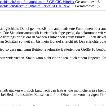
Amplifon ampli-mini 5 GE CIC Wireless
Gesamtnote: 1,6
Starkey Signature Series 24 CIC NW
Gesamtnote: 1,8
agstauglichkeit. Dabei geht es z.B. um automatisierte Funktionen oder 
aus. Die Sitautionsautomatik ist ziemlich abgespeckt, da bekommen wi
 Allerdings bringt das in Sachen Einfachheit kaum Punkte. Einen dicke
inen Schritten so weit an, bis mein Hörziel erreicht ist. Das erleichter
tet, so dass man zum Betrieb regelmäßig Batterien der Größe 10 benöti
ssen widerstehen. Staub kann nicht eindringen, auch einem längeren Un
halb gucken wir noch kurz nach den Extras, die möglicherweise hier dr
egt bei Bedarf ein sanftes Rauschen auf die Ohren, um vom nervigen T