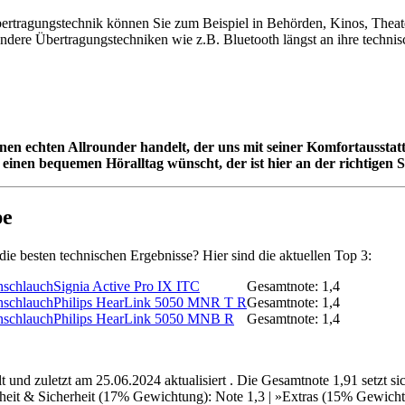
Übertragungstechnik können Sie zum Beispiel in Behörden, Kinos, Thea
n andere Übertragungstechniken wie z.B. Bluetooth längst an ihre tech
 einen echten Allrounder handelt, der uns mit seiner Komfortaussta
einen bequemen Höralltag wünscht, der ist hier an der richtigen St
pe
ie besten technischen Ergebnisse? Hier sind die aktuellen Top 3:
Signia Active Pro IX ITC
Gesamtnote: 1,4
Philips HearLink 5050 MNR T R
Gesamtnote: 1,4
Philips HearLink 5050 MNB R
Gesamtnote: 1,4
t und zuletzt am 25.06.2024 aktualisiert . Die Gesamtnote 1,91 setzt
it & Sicherheit (17% Gewichtung): Note 1,3 | »Extras (15% Gewichtung