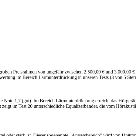
roben Preisrahmen von ungefähr zwischen 2.500,00 € und 3.000,00 € ang
ewertung im Bereich Lärmunterdrückung in unseren Tests (3 von 5 Stern
ie Note 1,7 (gut). Im Bereich Lärmunterdrückung erreicht das Hörger
 zeigt im Test 20 unterschiedliche Equalizerbänder, die vom Hörakusti
mittel oder stark ist. Dieser sogenannte "Anpassbereich" wird von Uni