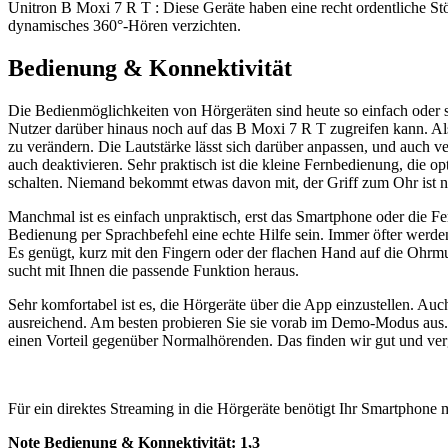
Unitron B Moxi 7 R T : Diese Geräte haben eine recht ordentliche S
dynamisches 360°-Hören verzichten.
Bedienung & Konnektivität
Die Bedienmöglichkeiten von Hörgeräten sind heute so einfach oder s
Nutzer darüber hinaus noch auf das B Moxi 7 R T zugreifen kann. Als e
zu verändern. Die Lautstärke lässt sich darüber anpassen, und auch v
auch deaktivieren. Sehr praktisch ist die kleine Fernbedienung, die opt
schalten. Niemand bekommt etwas davon mit, der Griff zum Ohr ist ni
Manchmal ist es einfach unpraktisch, erst das Smartphone oder die Fe
Bedienung per Sprachbefehl eine echte Hilfe sein. Immer öfter werde
Es genügt, kurz mit den Fingern oder der flachen Hand auf die Ohrmu
sucht mit Ihnen die passende Funktion heraus.
Sehr komfortabel ist es, die Hörgeräte über die App einzustellen. A
ausreichend. Am besten probieren Sie sie vorab im Demo-Modus aus. 
einen Vorteil gegenüber Normalhörenden. Das finden wir gut und ve
Für ein direktes Streaming in die Hörgeräte benötigt Ihr Smartphone 
Note Bedienung & Konnektivität:
1,3