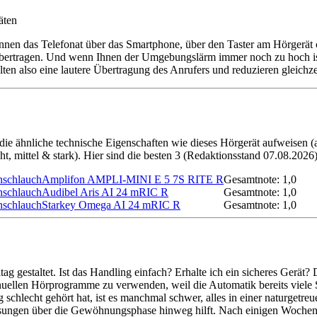
nnen das Telefonat über das Smartphone, über den Taster am Hörgerät
e übertragen. Und wenn Ihnen der Umgebungslärm immer noch zu hoch is
en also eine lautere Übertragung des Anrufers und reduzieren gleichz
, die ähnliche technische Eigenschaften wie dieses Hörgerät aufweisen
cht, mittel & stark). Hier sind die besten 3 (Redaktionsstand 07.08.2026)
Amplifon AMPLI-MINI E 5 7S RITE R
Gesamtnote: 1,0
Audibel Aris AI 24 mRIC R
Gesamtnote: 1,0
Starkey Omega AI 24 mRIC R
Gesamtnote: 1,0
ag gestaltet. Ist das Handling einfach? Erhalte ich ein sicheres Gerät? 
uellen Hörprogramme zu verwenden, weil die Automatik bereits viele Si
hlecht gehört hat, ist es manchmal schwer, alles in einer naturgetre
ssungen über die Gewöhnungsphase hinweg hilft. Nach einigen Wochen