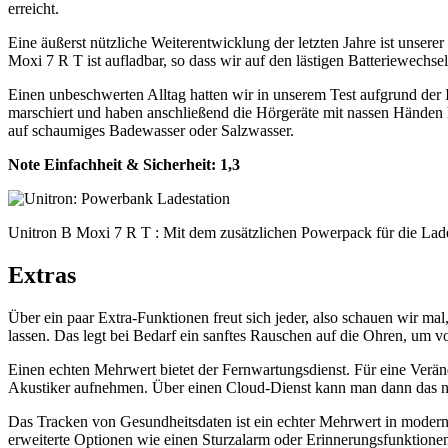
erreicht.
Eine äußerst nützliche Weiterentwicklung der letzten Jahre ist unser
Moxi 7 R T ist aufladbar, so dass wir auf den lästigen Batteriewechse
Einen unbeschwerten Alltag hatten wir in unserem Test aufgrund der 
marschiert und haben anschließend die Hörgeräte mit nassen Händen he
auf schaumiges Badewasser oder Salzwasser.
Note Einfachheit & Sicherheit:
1,3
Unitron B Moxi 7 R T : Mit dem zusätzlichen Powerpack für die Lade
Extras
Über ein paar Extra-Funktionen freut sich jeder, also schauen wir mal
lassen. Das legt bei Bedarf ein sanftes Rauschen auf die Ohren, um
Einen echten Mehrwert bietet der Fernwartungsdienst. Für eine Verä
Akustiker aufnehmen. Über einen Cloud-Dienst kann man dann das ne
Das Tracken von Gesundheitsdaten ist ein echter Mehrwert in moderne
erweiterte Optionen wie einen Sturzalarm oder Erinnerungsfunktionen.