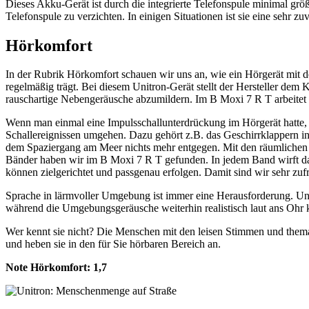
Dieses Akku-Gerät ist durch die integrierte Telefonspule minimal grö
Telefonspule zu verzichten. In einigen Situationen ist sie eine sehr zu
Hörkomfort
In der Rubrik Hörkomfort schauen wir uns an, wie ein Hörgerät mit
regelmäßig trägt. Bei diesem Unitron-Gerät stellt der Hersteller d
rauschartige Nebengeräusche abzumildern. Im B Moxi 7 R T arbeitet d
Wenn man einmal eine Impulsschallunterdrückung im Hörgerät hatte, 
Schallereignissen umgehen. Dazu gehört z.B. das Geschirrklappern in
dem Spaziergang am Meer nichts mehr entgegen. Mit den räumlichen Fu
Bänder haben wir im B Moxi 7 R T gefunden. In jedem Band wirft das
können zielgerichtet und passgenau erfolgen. Damit sind wir sehr zufr
Sprache in lärmvoller Umgebung ist immer eine Herausforderung. Unitr
während die Umgebungsgeräusche weiterhin realistisch laut ans Oh
Wer kennt sie nicht? Die Menschen mit den leisen Stimmen und themati
und heben sie in den für Sie hörbaren Bereich an.
Note Hörkomfort:
1,7