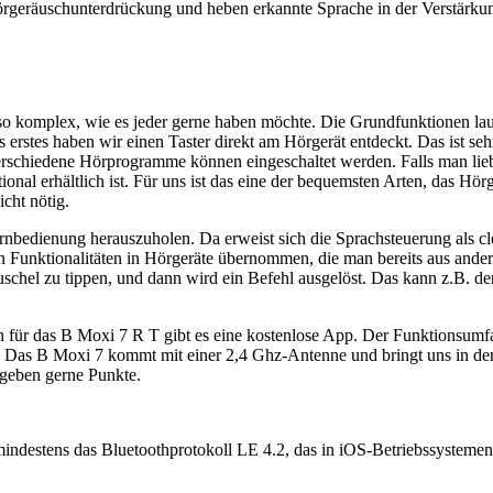
törgeräuschunterdrückung und heben erkannte Sprache in der Verstärku
o komplex, wie es jeder gerne haben möchte. Die Grundfunktionen lauf
rstes haben wir einen Taster direkt am Hörgerät entdeckt. Das ist sehr 
erschiedene Hörprogramme können eingeschaltet werden. Falls man liebe
ional erhältlich ist. Für uns ist das eine der bequemsten Arten, das Hör
cht nötig.
rnbedienung herauszuholen. Da erweist sich die Sprachsteuerung als cle
n Funktionalitäten in Hörgeräte übernommen, die man bereits aus ande
schel zu tippen, und dann wird ein Befehl ausgelöst. Das kann z.B. de
uch für das B Moxi 7 R T gibt es eine kostenlose App. Der Funktionsumf
Das B Moxi 7 kommt mit einer 2,4 Ghz-Antenne und bringt uns in den 
rgeben gerne Punkte.
mindestens das Bluetoothprotokoll LE 4.2, das in iOS-Betriebssystemen 