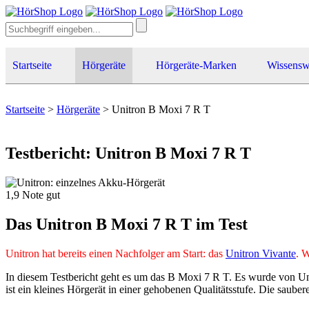
Startseite
Hörgeräte
Hörgeräte-Marken
Wissensw
Startseite
>
Hörgeräte
>
Unitron B Moxi 7 R T
Testbericht: Unitron B Moxi 7 R T
1,9
Note
gut
Das Unitron B Moxi 7 R T im Test
Unitron hat bereits einen Nachfolger am Start: das
Unitron Vivante
. 
In diesem Testbericht geht es um das B Moxi 7 R T. Es wurde von Uni
ist ein kleines Hörgerät in einer gehobenen Qualitätsstufe. Die sau