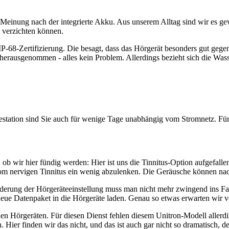
er Meinung nach der integrierte Akku. Aus unserem Alltag sind wir es 
l verzichten können.
IP-68-Zertifizierung. Die besagt, dass das Hörgerät besonders gut gege
rausgenommen - alles kein Problem. Allerdings bezieht sich die Wasser
station sind Sie auch für wenige Tage unabhängig vom Stromnetz. Für 
, ob wir hier fündig werden: Hier ist uns die Tinnitus-Option aufgefall
 vom nervigen Tinnitus ein wenig abzulenken. Die Geräusche können n
nderung der Hörgeräteeinstellung muss man nicht mehr zwingend ins F
ue Datenpaket in die Hörgeräte laden. Genau so etwas erwarten wir 
n Hörgeräten. Für diesen Dienst fehlen diesem Unitron-Modell allerdi
 Hier finden wir das nicht, und das ist auch gar nicht so dramatisch,