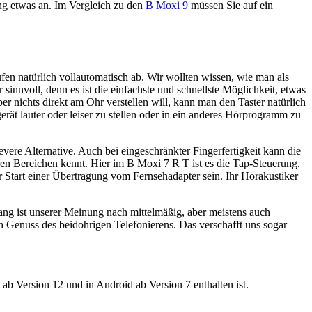
ng etwas an. Im Vergleich zu den
B Moxi 9
müssen Sie auf ein
en natürlich vollautomatisch ab. Wir wollten wissen, wie man als
sinnvoll, denn es ist die einfachste und schnellste Möglichkeit, etwas
r nichts direkt am Ohr verstellen will, kann man den Taster natürlich
gerät lauter oder leiser zu stellen oder in ein anderes Hörprogramm zu
vere Alternative. Auch bei eingeschränkter Fingerfertigkeit kann die
ren Bereichen kennt. Hier im B Moxi 7 R T ist es die Tap-Steuerung.
r Start einer Übertragung vom Fernsehadapter sein. Ihr Hörakustiker
ang ist unserer Meinung nach mittelmäßig, aber meistens auch
Genuss des beidohrigen Telefonierens. Das verschafft uns sogar
ab Version 12 und in Android ab Version 7 enthalten ist.