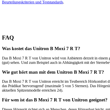
Beurteilungskriterien und Teststandards
.
FAQ
Was kostet das Unitron B Moxi 7 R T?
Das B Moxi 7 R T von Unitron wird von Anbietern derzeit in einem g
(gut) sehen. Und zum Beispiel auch in Abhängigkeit mit der Sterneb
Wie gut hört man mit dem Unitron B Moxi 7 R T?
Das B Moxi 7 R T von Unitron erreicht im Testbereich Hörkomfort d
das Prädikat 'hervorragend' (maximale 5 von 5 Sternen). Das Hörgerät
aktuellen Spitzenmodelle erreichen 24).
Für wen ist das B Moxi 7 R T von Unitron geeignet?
Dieses Hörgerät richtet sich an Menschen, deren Hörverlust leicht, 