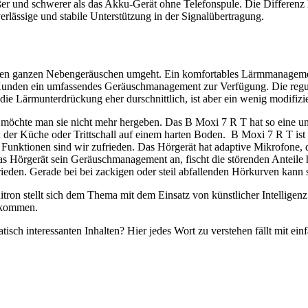
ßer und schwerer als das Akku-Gerät ohne Telefonspule. Die Differenz ha
verlässige und stabile Unterstützung in der Signalübertragung.
 den ganzen Nebengeräuschen umgeht. Ein komfortables Lärmmanagement
em Kunden ein umfassendes Geräuschmanagement zur Verfügung. Die regu
ie Lärmunterdrückung eher durschnittlich, ist aber ein wenig modifizie
möchte man sie nicht mehr hergeben. Das B Moxi 7 R T hat so eine und
 der Küche oder Trittschall auf einem harten Boden. B Moxi 7 R T ist 
nktionen sind wir zufrieden. Das Hörgerät hat adaptive Mikrofone, di
 Hörgerät sein Geräuschmanagement an, fischt die störenden Anteile 
ieden. Gerade bei bei zackigen oder steil abfallenden Hörkurven kann s
on stellt sich dem Thema mit dem Einsatz von künstlicher Intelligenz.
r kommen.
sch interessanten Inhalten? Hier jedes Wort zu verstehen fällt mit ei