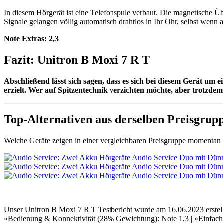
In diesem Hörgerät ist eine Telefonspule verbaut. Die magnetische 
Signale gelangen völlig automatisch drahtlos in Ihr Ohr, selbst wen
Note Extras:
2,3
Fazit: Unitron B Moxi 7 R T
Abschließend lässt sich sagen, dass es sich bei diesem Gerät um
erzielt. Wer auf Spitzentechnik verzichten möchte, aber trotzdem 
Top-Alternativen aus derselben Preisgrup
Welche Geräte zeigen in einer vergleichbaren Preisgruppe momentan d
Unser Unitron B Moxi 7 R T Testbericht wurde am 16.06.2023 erstell
»Bedienung & Konnektivität (28% Gewichtung): Note 1,3 | »Einfachhe