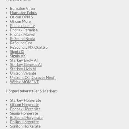
Bernafon Viron
Hansaton Fokus
Oticon OPN S
Oticon More
Phonak Lumity
Phonak Paradise
Phonak Marvel
ReSound Nexia
ReSound One
ReSound LiNX Quattro
Signia IX
Signia AX
Starkey Evolv AI
Starkey Genesis AI
Starkey Livio AI
Unitron Vivante
Unitron DX (Discover Next)
Widex MOMENT
Hörgerätehersteller
& Marken:
Starkey Hörgeräte
Oticon Hörgeräte
Phonak Hörgeräte
Signia Hörgeräte
ReSound Hörgeräte
Philips Hörgeräte
Soniton Hörgeräte