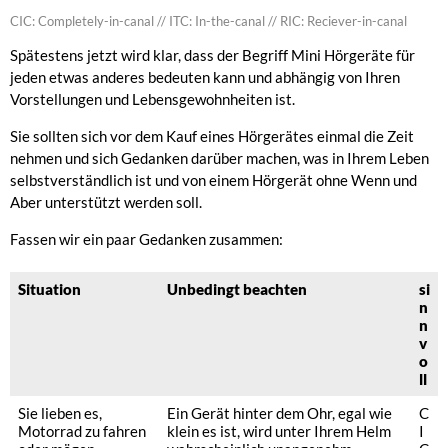
CIC: Completely-in-canal // ITC: In-the-canal // RIC: Reciever-in-canal
Spätestens jetzt wird klar, dass der Begriff Mini Hörgeräte für
jeden etwas anderes bedeuten kann und abhängig von Ihren
Vorstellungen und Lebensgewohnheiten ist.
Sie sollten sich vor dem Kauf eines Hörgerätes einmal die Zeit
nehmen und sich Gedanken darüber machen, was in Ihrem Leben
selbstverständlich ist und von einem Hörgerät ohne Wenn und
Aber unterstützt werden soll.
Fassen wir ein paar Gedanken zusammen:
Situation
Unbedingt beachten
si
n
n
v
o
ll
Sie lieben es,
Ein Gerät hinter dem Ohr, egal wie
C
Motorrad zu fahren
klein es ist, wird unter Ihrem Helm
I