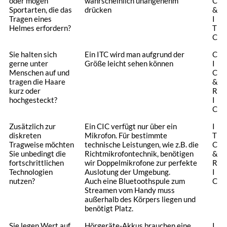
oder mögen
wahrscheinlich unangenehm
C
Sportarten, die das
drücken
&
Tragen eines
I
Helmes erfordern?
T
C
Sie halten sich
Ein ITC wird man aufgrund der
C
gerne unter
Größe leicht sehen können
I
Menschen auf und
C
tragen die Haare
&
kurz oder
R
hochgesteckt?
I
C
Zusätzlich zur
Ein CIC verfügt nur über ein
I
diskreten
Mikrofon. Für bestimmte
T
Tragweise möchten
technische Leistungen, wie z.B. die
C
Sie unbedingt die
Richtmikrofontechnik, benötigen
&
fortschrittlichen
wir Doppelmikrofone zur perfekte
R
Technologien
Auslotung der Umgebung.
I
nutzen?
Auch eine Bluetoothspule zum
C
Streamen vom Handy muss
außerhalb des Körpers liegen und
benötigt Platz.
Sie legen Wert auf
Hörgeräte-Akkus brauchen eine
I