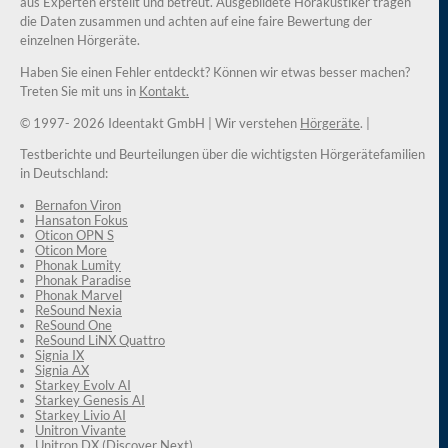
aus Experten erstellt und betreut. Ausgebildete Hörakustiker tragen
die Daten zusammen und achten auf eine faire Bewertung der
einzelnen Hörgeräte.
Haben Sie einen Fehler entdeckt? Können wir etwas besser machen?
Treten Sie mit uns in
Kontakt.
© 1997-
2026 Ideentakt GmbH
| Wir verstehen
Hörgeräte
. |
Testberichte und Beurteilungen über die wichtigsten Hörgerätefamilien
in Deutschland:
Bernafon Viron
Hansaton Fokus
Oticon OPN S
Oticon More
Phonak Lumity
Phonak Paradise
Phonak Marvel
ReSound Nexia
ReSound One
ReSound LiNX Quattro
Signia IX
Signia AX
Starkey Evolv AI
Starkey Genesis AI
Starkey Livio AI
Unitron Vivante
Unitron DX (Discover Next)