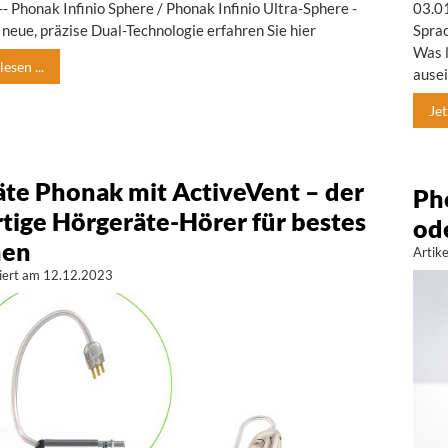
- Phonak Infinio Sphere / Phonak Infinio Ultra-Sphere -
03.0
e neue, präzise Dual-Technologie erfahren Sie hier
Spra
Was l
esen ...
ause
Jet
te Phonak mit ActiveVent – der
Ph
rtige Hörgeräte-Hörer für bestes
ode
hen
Artik
isiert am 12.12.2023