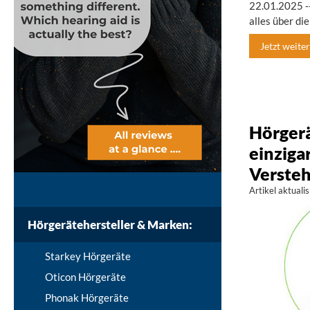
22.01.2025 --
alles über di
Jetzt weiterl
Hörgerä
einziga
Verste
Artikel aktual
Hörgerätehersteller & Marken:
Starkey Hörgeräte
Oticon Hörgeräte
Phonak Hörgeräte