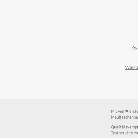
Zwe
Wieso 
Mit viel ❤ erst
Maultaschenhau
Qualitätsvers
Testberichte
zu