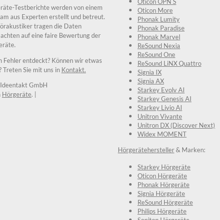
Oticon OPN S
räte-Testberichte werden von einem
Oticon More
am aus Experten erstellt und betreut.
Phonak Lumity
örakustiker tragen die Daten
Phonak Paradise
chten auf eine faire Bewertung der
Phonak Marvel
eräte.
ReSound Nexia
ReSound One
n Fehler entdeckt? Können wir etwas
ReSound LiNX Quattro
 Treten Sie mit uns in
Kontakt.
Signia IX
Signia AX
Ideentakt GmbH
Starkey Evolv AI
n
Hörgeräte
. |
Starkey Genesis AI
Starkey Livio AI
Unitron Vivante
Unitron DX (Discover Next)
Widex MOMENT
Hörgerätehersteller
& Marken:
Starkey Hörgeräte
Oticon Hörgeräte
Phonak Hörgeräte
Signia Hörgeräte
ReSound Hörgeräte
Philips Hörgeräte