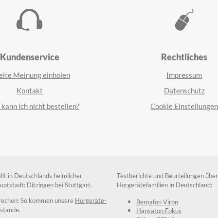
Kundenservice
Rechtliches
ite Meinung einholen
Impressum
Kontakt
Datenschutz
kann ich nicht bestellen?
Cookie Einstellunge
ellt in Deutschlands heimlicher
Testberichte und Beurteilungen über
ptstadt: Ditzingen bei Stuttgart.
Hörgerätefamilien in Deutschland:
prechen: So kommen unsere
Hörgeräte-
Bernafon Viron
stande.
Hansaton Fokus