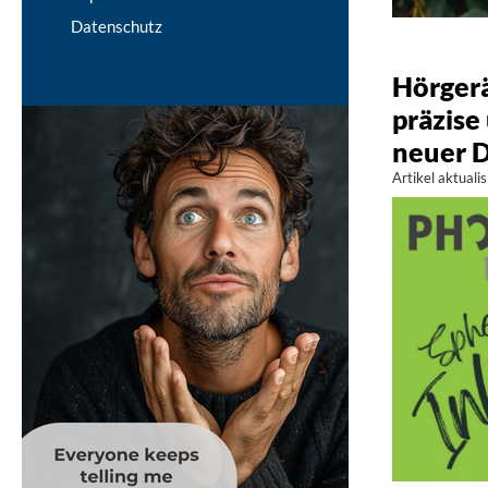
Datenschutz
Hörgerä
präzise
neuer D
Artikel aktual