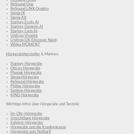
ReSound One
ReSound LiNX Quattro
Signia IX
Signia AX
Starkey Evolv AI
Starkey Genesis AI
Starkey Livio AI
Unitron Vivante
Unitron DX (Discover Next)
Widex MOMENT
Hörgerätehersteller
& Marken:
Starkey Hörgeräte
Oticon Hörgeräte
Phonak Hörgeräte
Signia Hörgeräte
ReSound Hörgeräte
Philips Hörgeräte
Soniton Hörgeräte
KIND Hörgeräte
Wichtige Infos über Hörgeräte und Technik:
Im-Ohr-Hörgeräte
Unsichtbare Hörgeräte
Exhörer-Hörgeräte
Hörgeräte und die Krankenkasse
Hörgeräte zum Nulltarif