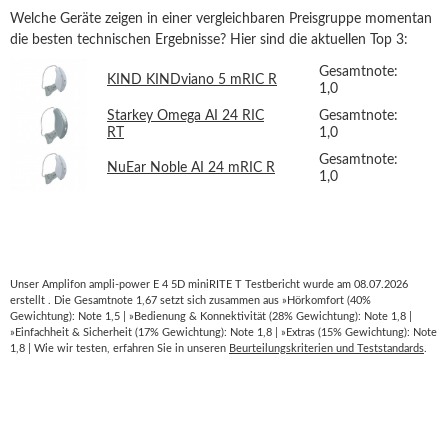
Welche Geräte zeigen in einer vergleichbaren Preisgruppe momentan
die besten technischen Ergebnisse? Hier sind die aktuellen Top 3:
Gesamtnote:
KIND KINDviano 5 mRIC R
1,0
Starkey Omega AI 24 RIC
Gesamtnote:
RT
1,0
Gesamtnote:
NuEar Noble AI 24 mRIC R
1,0
Unser Amplifon ampli-power E 4 5D miniRITE T Testbericht wurde am 08.07.2026
erstellt . Die Gesamtnote 1,67 setzt sich zusammen aus »Hörkomfort (40%
Gewichtung): Note 1,5 | »Bedienung & Konnektivität (28% Gewichtung): Note 1,8 |
»Einfachheit & Sicherheit (17% Gewichtung): Note 1,8 | »Extras (15% Gewichtung): Note
1,8 | Wie wir testen, erfahren Sie in unseren
Beurteilungskriterien und Teststandards
.