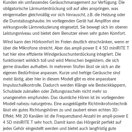
Kunden ein umfassendes Geräuschmanagement zur Verfügung. Die
obligatorische Lärmunterdrückung soll auf alles anspringen, was
einigermaßen gleichmäßig vor sich hinrauscht, z.B. die Heizung oder
die Dunstabzugshaube. Im vorliegenden Gerät hat Amplifon eine
wirkungsvolle Lärmreduzierung eingesetzt. Sie bewegt sich im oberen
Leistungsniveau und bietet dem Benutzer einen sehr guten Komfort.
Wind kann den Hörkomfort im Freien deutlich einschränken, wenn er
über die Mikrofone streicht. Aber das ampli-power E 4 5D miniRITE T
hat hier eine effiziente Windgeräuschunterdückung integriert. Die
funktioniert wirklich toll und wird Menschen begeistern, die sich
gerne draußen aufhalten. In mehreren Stufen lässt sie sich an die
eigenen Bedürfnisse anpassen. Kurze und heftige Geräusche sind
meist lästig, aber hier in diesem Modell gibt es eine anpassbare
Impulsschallkontrolle. Dadurch werden Klänge wie Besteckklappern,
Schublade zuknallen oder Zeitungsrascheln nicht mehr so
unangenehm empfunden. Das räumliche Hören ist im vorliegenden
Modell nahezu naturgetreu. Eine ausgeklügelte Richtmikrofontechnik
lässt ein gutes Richtungshören zu und zaubert einen echten 3D-
Effekt. Mit 20 Kanälen ist die Frequenzband-Anzahl im ampli-power E
4 5D miniRITE T sehr hoch. Damit kann das Hörgerät perfekt auf
jedes Gehör eingestellt werden und bietet auch langfristig gute