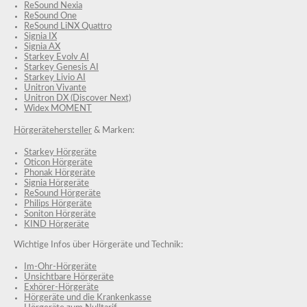
ReSound Nexia
ReSound One
ReSound LiNX Quattro
Signia IX
Signia AX
Starkey Evolv AI
Starkey Genesis AI
Starkey Livio AI
Unitron Vivante
Unitron DX (Discover Next)
Widex MOMENT
Hörgerätehersteller
& Marken:
Starkey Hörgeräte
Oticon Hörgeräte
Phonak Hörgeräte
Signia Hörgeräte
ReSound Hörgeräte
Philips Hörgeräte
Soniton Hörgeräte
KIND Hörgeräte
Wichtige Infos über Hörgeräte und Technik:
Im-Ohr-Hörgeräte
Unsichtbare Hörgeräte
Exhörer-Hörgeräte
Hörgeräte und die Krankenkasse