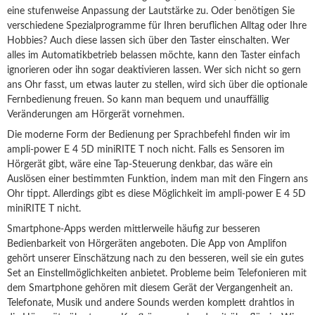
eine stufenweise Anpassung der Lautstärke zu. Oder benötigen Sie
verschiedene Spezialprogramme für Ihren beruflichen Alltag oder Ihre
Hobbies? Auch diese lassen sich über den Taster einschalten.
Wer
alles im Automatikbetrieb belassen möchte, kann den Taster einfach
ignorieren oder ihn sogar deaktivieren lassen.
Wer sich nicht so gern
ans Ohr fasst, um etwas lauter zu stellen, wird sich über die optionale
Fernbedienung freuen. So kann man bequem und unauffällig
Veränderungen am Hörgerät vornehmen.
Die moderne Form der Bedienung per Sprachbefehl finden wir im
ampli-power E 4 5D miniRITE T noch nicht. Falls es Sensoren im
Hörgerät gibt, wäre eine Tap-Steuerung denkbar, das wäre ein
Auslösen einer bestimmten Funktion, indem man mit den Fingern ans
Ohr tippt. Allerdings gibt es diese Möglichkeit im ampli-power E 4 5D
miniRITE T nicht.
Smartphone-Apps werden mittlerweile häufig zur besseren
Bedienbarkeit von Hörgeräten angeboten. Die App von Amplifon
gehört unserer Einschätzung nach zu den besseren, weil sie ein gutes
Set an Einstellmöglichkeiten anbietet. Probleme beim Telefonieren mit
dem Smartphone gehören mit diesem Gerät der Vergangenheit an.
Telefonate, Musik und andere Sounds werden komplett drahtlos in