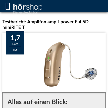
Testbericht: Amplifon ampli-power E 4 5D
miniRITE T
1,7
Note
gut
Alles auf einen Blick: