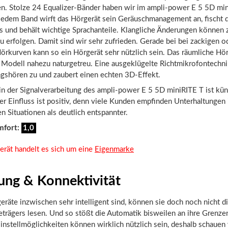
n. Stolze 24 Equalizer-Bänder haben wir im ampli-power E 5 5D mi
 jedem Band wirft das Hörgerät sein Geräuschmanagement an, fischt 
s und behält wichtige Sprachanteile. Klangliche Änderungen können z
 erfolgen. Damit sind wir sehr zufrieden. Gerade bei bei zackigen od
örkurven kann so ein Hörgerät sehr nützlich sein. Das räumliche Hör
Modell nahezu naturgetreu. Eine ausgeklügelte Richtmikrofontechnik
ngshören zu und zaubert einen echten 3D-Effekt.
in der Signalverarbeitung des ampli-power E 5 5D miniRITE T ist kün
Der Einfluss ist positiv, denn viele Kunden empfinden Unterhaltungen 
n Situationen als deutlich entspannter.
mfort:
1,0
erät handelt es sich um eine
Eigenmarke
ung & Konnektivität
räte inzwischen sehr intelligent sind, können sie doch noch nicht 
trägers lesen. Und so stößt die Automatik bisweilen an ihre Grenze
Einstellmöglichkeiten können wirklich nützlich sein, deshalb schauen