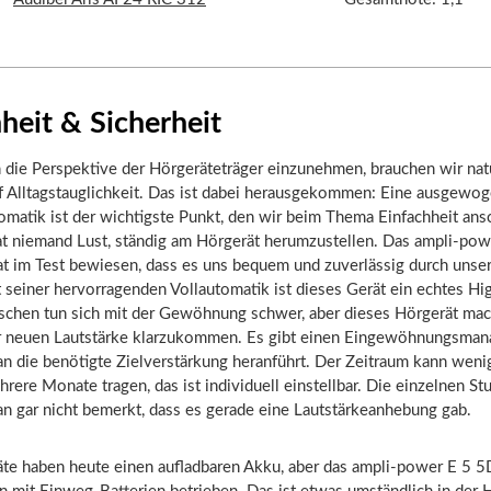
heit & Sicherheit
 die Perspektive der Hörgeräteträger einzunehmen, brauchen wir nat
uf Alltagstauglichkeit. Das ist dabei herausgekommen: Eine ausgewo
omatik ist der wichtigste Punkt, den wir beim Thema Einfachheit ans
hat niemand Lust, ständig am Hörgerät herumzustellen. Das ampli-po
at im Test bewiesen, dass es uns bequem und zuverlässig durch unser
t seiner hervorragenden Vollautomatik ist dieses Gerät ein echtes Hig
hen tun sich mit der Gewöhnung schwer, aber dieses Hörgerät mac
der neuen Lautstärke klarzukommen. Es gibt einen Eingewöhnungsmana
 an die benötigte Zielverstärkung heranführt. Der Zeitraum kann we
rere Monate tragen, das ist individuell einstellbar. Die einzelnen St
an gar nicht bemerkt, dass es gerade eine Lautstärkeanhebung gab.
äte haben heute einen aufladbaren Akku, aber das ampli-power E 5 5