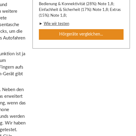
Bedienung & Konnektivität (28%): Note 1,8;
 und
Einfachheit & Sicherheit (17%): Note 1,8; Extras
h weitere
(15%): Note 1,8;
rete
►
Wie wir testen
osentasche
icks, um die
Hörgeräte vergleichen...
s Autofahren
nktion ist ja
zum
Fingern aufs
n-Gerät gibt
ut. Neben den
as erweitert
ung, wenn das
phone
ounds werden
ig. Wir haben
getestet.