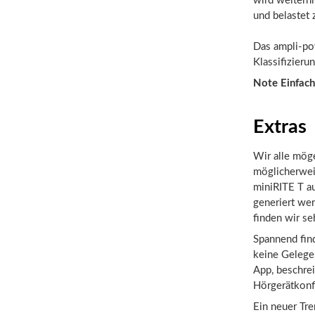
wird weiterhi
und belastet
Das ampli-po
Klassifizieru
Note Einfach
Extras
Wir alle möge
möglicherwei
miniRITE T a
generiert wer
finden wir se
Spannend fin
keine Gelegen
App, beschrei
Hörgerätkonfi
Ein neuer Tre