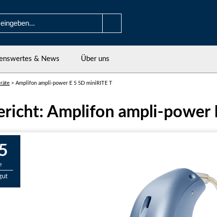
enswertes & News
Über uns
räte
>
Amplifon ampli-power E 5 5D miniRITE T
ericht: Amplifon ampli-power 
5
e
gut