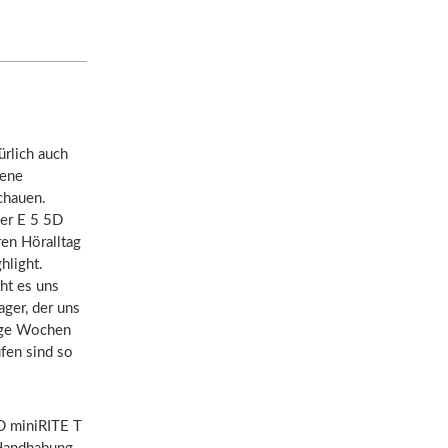
ürlich auch
gene
chauen.
wer E 5 5D
en Höralltag
hlight.
ht es uns
ger, der uns
nige Wochen
ufen sind so
D miniRITE T