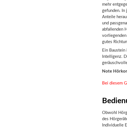
mehr entgege
gefunden. In
Anteile herau
und passgenau
abfallenden H
vorliegenden 
gutes Richtu
Ein Baustein 
Intelligenz. 
geräuschvolle
Note Hörko
Bei diesem G
Bedien
Obwohl Hörge
des Hörgeräte
Individuelle 