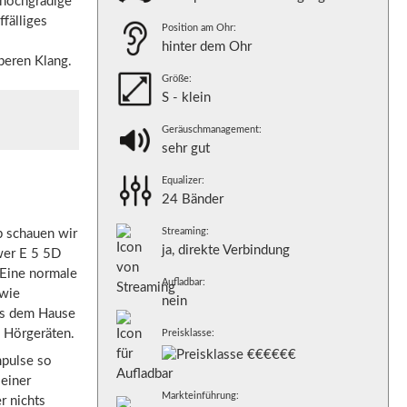
 hochgradige
ffälliges
Position am Ohr:
hinter dem Ohr
beren Klang.
Größe:
S - klein
Geräuschmanagement:
sehr gut
Equalizer:
24 Bänder
Streaming:
b schauen wir
ja, direkte Verbindung
wer E 5 5D
Eine normale
Aufladbar:
 wie
nein
us dem Hause
n Hörgeräten.
Preisklasse:
Impulse so
 einer
Markteinführung:
r nichts