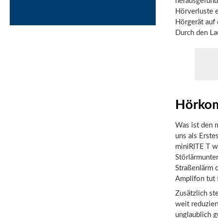
herausgefund
Hörverluste e
Hörgerät auf 
Durch den Lau
Hörkom
Was ist den 
uns als Erst
miniRITE T w
Störlärmunter
Straßenlärm 
Amplifon tut 
Zusätzlich ste
weit reduzier
unglaublich 