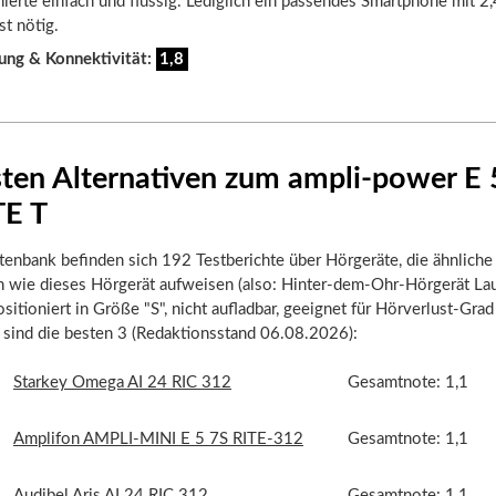
nierte einfach und flüssig. Lediglich ein passendes Smartphone mit 2
st nötig.
ung & Konnektivität:
1,8
sten Alternativen zum ampli-power E
TE T
tenbank befinden sich 192 Testberichte über Hörgeräte, die ähnliche
n wie dieses Hörgerät aufweisen (also: Hinter-dem-Ohr-Hörgerät La
itioniert in Größe "S", nicht aufladbar, geeignet für Hörverlust-Grad 
r sind die besten 3 (Redaktionsstand 06.08.2026):
Starkey Omega AI 24 RIC 312
Gesamtnote: 1,1
Amplifon AMPLI-MINI E 5 7S RITE-312
Gesamtnote: 1,1
Audibel Aris AI 24 RIC 312
Gesamtnote: 1,1