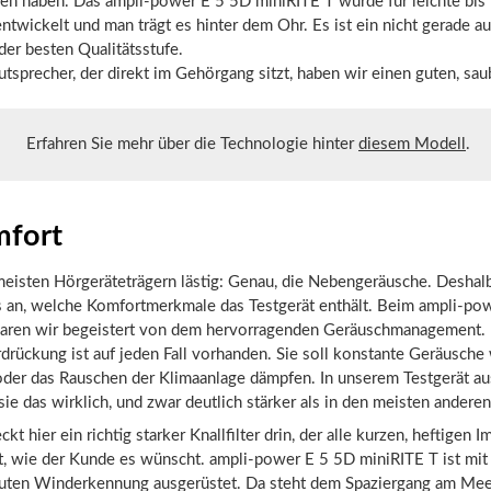
en haben. Das ampli-power E 5 5D miniRITE T wurde für leichte bis
ntwickelt und man trägt es hinter dem Ohr. Es ist ein nicht gerade au
der besten Qualitätsstufe.
tsprecher, der direkt im Gehörgang sitzt, haben wir einen guten, sau
Erfahren Sie mehr über die Technologie hinter
diesem Modell
.
fort
meisten Hörgeräteträgern lästig: Genau, die Nebengeräusche. Deshal
es an, welche Komfortmerkmale das Testgerät enthält. Beim ampli-po
aren wir begeistert von dem hervorragenden Geräuschmanagement. 
drückung ist auf jeden Fall vorhanden. Sie soll konstante Geräusche
oder das Rauschen der Klimaanlage dämpfen. In unserem Testgerät a
sie das wirklich, und zwar deutlich stärker als in den meisten andere
ckt hier ein richtig starker Knallfilter drin, der alle kurzen, heftigen 
t, wie der Kunde es wünscht. ampli-power E 5 5D miniRITE T ist mit
guten Winderkennung ausgerüstet. Da steht dem Spaziergang am Mee