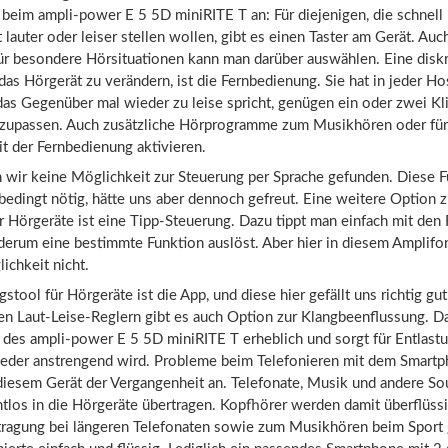
beim ampli-power E 5 5D miniRITE T an: Für diejenigen, die schnell
 lauter oder leiser stellen wollen, gibt es einen Taster am Gerät. Auc
r besondere Hörsituationen kann man darüber auswählen. Eine disk
das Hörgerät zu verändern, ist die Fernbedienung. Sie hat in jeder H
as Gegenüber mal wieder zu leise spricht, genügen ein oder zwei Kl
nzupassen. Auch zusätzliche Hörprogramme zum Musikhören oder für
it der Fernbedienung aktivieren.
 wir keine Möglichkeit zur Steuerung per Sprache gefunden. Diese Fu
bedingt nötig, hätte uns aber dennoch gefreut. Eine weitere Option 
 Hörgeräte ist eine Tipp-Steuerung. Dazu tippt man einfach mit den 
derum eine bestimmte Funktion auslöst. Aber hier in diesem Amplifo
ichkeit nicht.
gstool für Hörgeräte ist die App, und diese hier gefällt uns richtig g
en Laut-Leise-Reglern gibt es auch Option zur Klangbeenflussung. D
 des ampli-power E 5 5D miniRITE T erheblich und sorgt für Entlast
eder anstrengend wird. Probleme beim Telefonieren mit dem Smart
diesem Gerät der Vergangenheit an. Telefonate, Musik und andere S
tlos in die Hörgeräte übertragen. Kopfhörer werden damit überflüss
tragung bei längeren Telefonaten sowie zum Musikhören beim Sport 