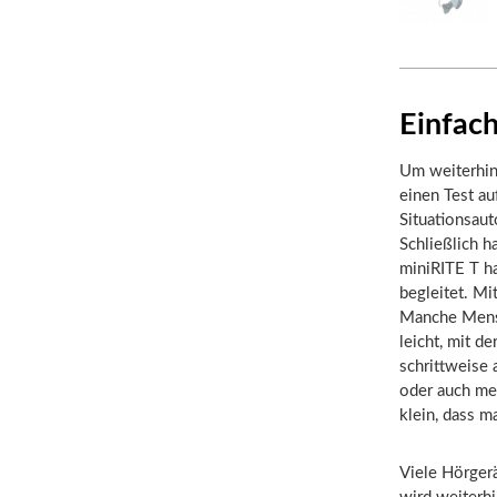
Einfach
Um weiterhin
einen Test a
Situationsaut
Schließlich 
miniRITE T h
begleitet. Mi
Manche Mensc
leicht, mit 
schrittweise
oder auch meh
klein, dass m
Viele Hörger