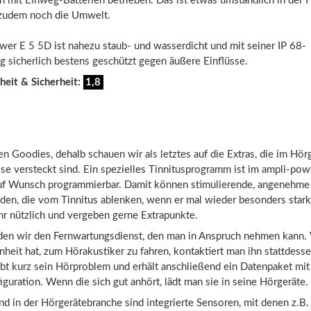
n mit Einweg-Batterien betrieben. Das ist etwas umständlich in der
 zudem noch die Umwelt.
wer E 5 5D ist nahezu staub- und wasserdicht und mit seiner IP 68-
ng sicherlich bestens geschützt gegen äußere Einflüsse.
heit & Sicherheit:
1,8
n Goodies, dehalb schauen wir als letztes auf die Extras, die im Hör
se versteckt sind. Ein spezielles Tinnitusprogramm ist im ampli-po
uf Wunsch programmierbar. Damit können stimulierende, angenehme
den, die vom Tinnitus ablenken, wenn er mal wieder besonders stark 
hr nützlich und vergeben gerne Extrapunkte.
den wir den Fernwartungsdienst, den man in Anspruch nehmen kann
heit hat, zum Hörakustiker zu fahren, kontaktiert man ihn stattdesse
bt kurz sein Hörproblem und erhält anschließend ein Datenpaket mit
guration. Wenn die sich gut anhört, lädt man sie in seine Hörgeräte
nd in der Hörgerätebranche sind integrierte Sensoren, mit denen z.B. 