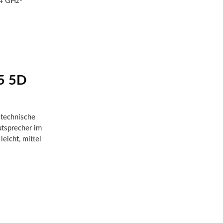
,4 GHz-
 5 5D
 technische
utsprecher im
leicht, mittel