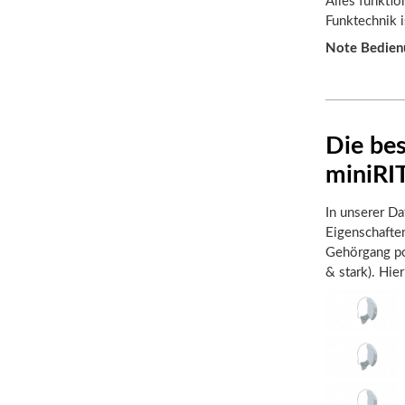
Alles funktio
Funktechnik i
Note Bedien
Die be
miniRI
In unserer Da
Eigenschafte
Gehörgang pos
& stark). Hie