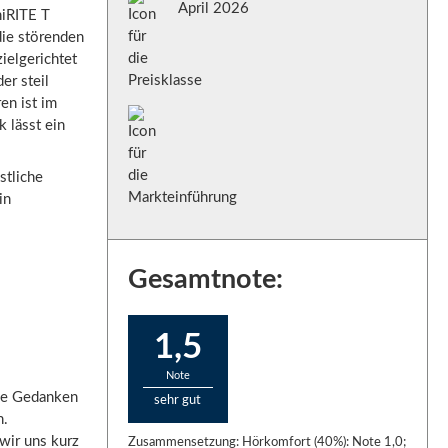
April 2026
niRITE T
die störenden
ielgerichtet
er steil
en ist im
 lässt ein
stliche
in
Gesamtnote:
1,5
Note
die Gedanken
sehr gut
n.
 wir uns kurz
Zusammensetzung: Hörkomfort (40%): Note 1,0;