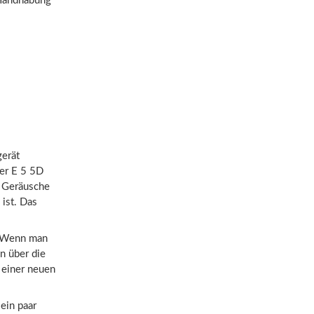
 Handhabung
gerät
wer E 5 5D
 Geräusche
ist. Das
. Wenn man
n über die
 einer neuen
.
ein paar