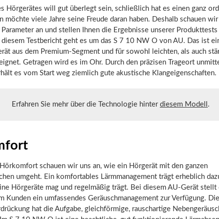
s Hörgerätes will gut überlegt sein, schließlich hat es einen ganz or
n möchte viele Jahre seine Freude daran haben. Deshalb schauen wir
Parameter an und stellen Ihnen die Ergebnisse unserer Produkttests
 diesem Testbericht geht es um das S 7 10 NW O von AU. Das ist ein 
erät aus dem Premium-Segment und für sowohl leichten, als auch stä
ignet. Getragen wird es im Ohr. Durch den präzisen Trageort unmitt
hält es vom Start weg ziemlich gute akustische Klangeigenschaften.
Erfahren Sie mehr über die Technologie hinter
diesem Modell
.
fort
 Hörkomfort schauen wir uns an, wie ein Hörgerät mit den ganzen
hen umgeht. Ein komfortables Lärmmanagement trägt erheblich dazu
ine Hörgeräte mag und regelmäßig trägt. Bei diesem AU-Gerät stellt 
em Kunden ein umfassendes Geräuschmanagement zur Verfügung. Die
rdrückung hat die Aufgabe, gleichförmige, rauschartige Nebengeräus