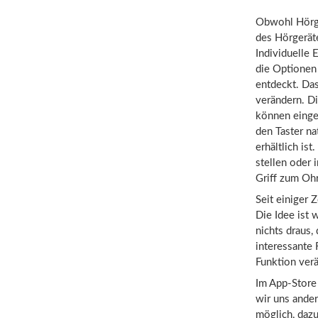
Obwohl Hörge
des Hörgeräte
Individuelle 
die Optionen
entdeckt. Das
verändern. D
können einges
den Taster na
erhältlich is
stellen oder
Griff zum Ohr 
Seit einiger 
Die Idee ist 
nichts draus,
interessante
Funktion ver
Im App-Store 
wir uns ande
möglich, daz