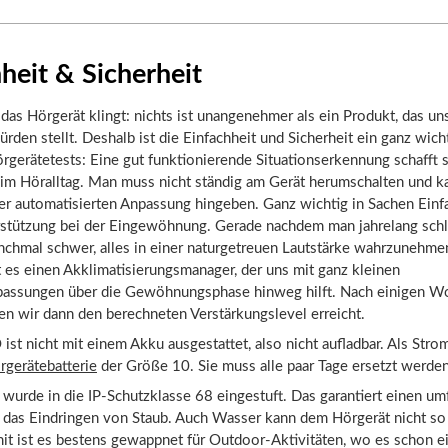
heit & Sicherheit
l das Hörgerät klingt: nichts ist unangenehmer als ein Produkt, das un
ürden stellt. Deshalb ist die Einfachheit und Sicherheit ein ganz wic
rgerätetests: Eine gut funktionierende Situationserkennung schafft 
im Höralltag. Man muss nicht ständig am Gerät herumschalten und k
r automatisierten Anpassung hingeben. Ganz wichtig in Sachen Einfa
rstützung bei der Eingewöhnung. Gerade nachdem man jahrelang schl
anchmal schwer, alles in einer naturgetreuen Lautstärke wahrzunehme
t es einen Akklimatisierungsmanager, der uns mit ganz kleinen
passungen über die Gewöhnungsphase hinweg hilft. Nach einigen W
n wir dann den berechneten Verstärkungslevel erreicht.
st nicht mit einem Akku ausgestattet, also nicht aufladbar. Als Str
rgerätebatterie
der Größe 10. Sie muss alle paar Tage ersetzt werden
wurde in die IP-Schutzklasse 68 eingestuft. Das garantiert einen u
 das Eindringen von Staub. Auch Wasser kann dem Hörgerät nicht so 
it ist es bestens gewappnet für Outdoor-Aktivitäten, wo es schon e