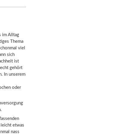
s im Alltag
htiges Thema
schonmal viel
ann sich
chheit ist
echt gehört
n. In unserem
ochen oder
omversorgung
.
mfassenden
leicht etwas
inmal nass