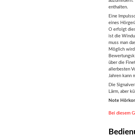
abzumildern.
enthalten.
Eine Impulssc
eines Hörger
O erfolgt die
ist die Windu
muss man das 
Möglich wird 
Bewertungskri
über die Fin
allerbesten 
Jahren kann 
Die Signalve
Lärm, aber kü
Note Hörko
Bei diesem G
Bedien