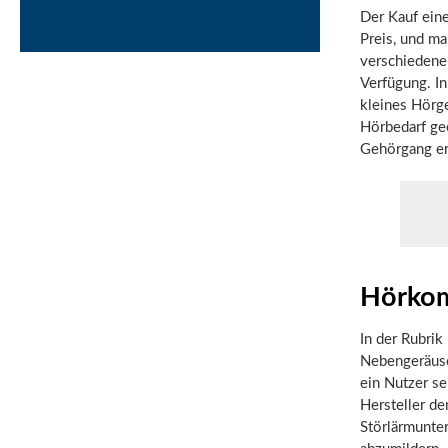
Der Kauf eine
Preis, und ma
verschiedene 
Verfügung. In
kleines Hörg
Hörbedarf gee
Gehörgang er
Hörkom
In der Rubrik
Nebengeräusc
ein Nutzer se
Hersteller d
Störlärmunte