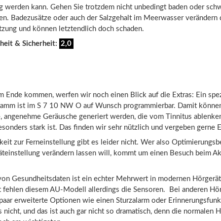
g werden kann. Gehen Sie trotzdem nicht unbedingt baden oder sc
en. Badezusätze oder auch der Salzgehalt im Meerwasser verändern 
ung und können letztendlich doch schaden.
heit & Sicherheit:
2,0
 Ende kommen, werfen wir noch einen Blick auf die Extras: Ein spez
ramm ist im S 7 10 NW O auf Wunsch programmierbar. Damit könne
e, angenehme Geräusche generiert werden, die vom Tinnitus ablenke
sonders stark ist. Das finden wir sehr nützlich und vergeben gerne 
eit zur Ferneinstellung gibt es leider nicht. Wer also Optimierungsb
äteinstellung verändern lassen will, kommt um einen Besuch beim Ak
von Gesundheitsdaten ist ein echter Mehrwert in modernen Hörgerät
t fehlen diesem AU-Modell allerdings die Sensoren. Bei anderen Hör
paar erweiterte Optionen wie einen Sturzalarm oder Erinnerungsfunk
s nicht, und das ist auch gar nicht so dramatisch, denn die normalen