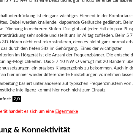
 Im S 7 10 NW O ist eine beachtliche, gut funktionierende Lärmabse
hallunterdrückung ist ein ganz wichtiges Element in der Komfortaus
ätes. Dabei werden knallende, klappernde Geräusche gedämpft. Be
se Dämpung in mehreren Stufen. Das gibt auf jeden Fall ein paar Plus
nterdrückung sehr solide und stellt uns im Alltag zufrieden. Beim 
3D-Hören nicht erst rekonstruieren, denn es bleibt ganz normal erh
das durch den tiefen Sitz im Gehörgang. Eines der wichtigsten
terien im Hörgerät ist die Anzahl der Frequenzbänder. Die entschei
etuning-Möglichkeiten. Das S 7 10 NW O verfügt mit 20 Bändern übe
Voraussetzungen, ein präzises Klangergebnis zu bekommen. Auch in d
man hier immer wieder differenzierte Einstellungen vornehmen lasse
rarbeitung basiert unter anderem auf typischen Frequenzmustern von
nstliche Intelligenz kommt hier noch nicht zum Einsatz.
mfort:
2,0
erät handelt es sich um eine
Eigenmarke
ung & Konnektivität