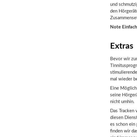
und schmutzi
den Hörgerät
Zusammensetz
Note Einfach
Extras
Bevor wir zum
Tinnitusprog
stimulierend
mal wieder be
Eine Möglichk
seine Hörger
nicht umhin.
Das Tracken 
diesen Diens
es schon ein 
finden wir da