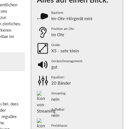
Alles auf einen Blick:
dentlichen
 uns
Bauform:
 zur
Im-Ohr-Hörgerät mini
zierliches,
Position am Ohr:
rkeren
im Ohr
elbar im
Größe:
XS - sehr klein
Geräuschmanagement:
gut
Equalizer:
20 Bänder
Streaming:
nein
 bei, dass
Aufladbar:
der
nein
 reguläre
che
Preisklasse: