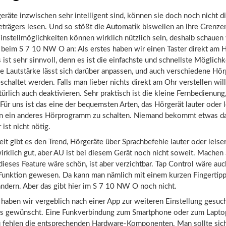
räte inzwischen sehr intelligent sind, können sie doch noch nicht 
trägers lesen. Und so stößt die Automatik bisweilen an ihre Grenze
Einstellmöglichkeiten können wirklich nützlich sein, deshalb schauen
 beim S 7 10 NW O an: Als erstes haben wir einen Taster direkt am 
 ist sehr sinnvoll, denn es ist die einfachste und schnellste Möglichk
ie Lautstärke lässt sich darüber anpassen, und auch verschiedene H
chaltet werden. Falls man lieber nichts direkt am Ohr verstellen wil
türlich auch deaktivieren. Sehr praktisch ist die kleine Fernbedienung
t. Für uns ist das eine der bequemsten Arten, das Hörgerät lauter oder l
 in ein anderes Hörprogramm zu schalten. Niemand bekommt etwas da
ist nicht nötig.
Zeit gibt es den Trend, Hörgeräte über Sprachbefehle lauter oder leiser
wirklich gut, aber AU ist bei diesem Gerät noch nicht soweit. Machen 
 dieses Feature wäre schön, ist aber verzichtbar. Tap Control wäre auc
 Funktion gewesen. Da kann man nämlich mit einem kurzen Fingertipp
ändern. Aber das gibt hier im S 7 10 NW O noch nicht.
haben wir vergeblich nach einer App zur weiteren Einstellung gesuch
rs gewünscht. Eine Funkverbindung zum Smartphone oder zum Laptop 
u fehlen die entsprechenden Hardware-Komponenten. Man sollte sic