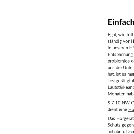
Einfach
Egal, wie tol
ständig vor H
in unseren Hö
Entspannung 
problemlos de
uns die Unte
hat, ist es m
Testgerät gib
Lautstärkean
Monaten habe
S 7 10 NW O i
dient eine
Hö
Das Hörgerät 
Schutz gegen
anhaben. Dam