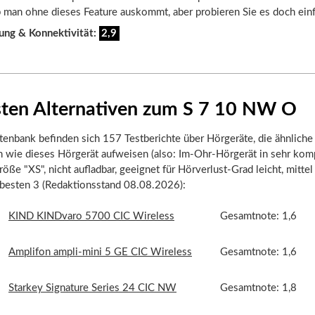
 man ohne dieses Feature auskommt, aber probieren Sie es doch einf
ung & Konnektivität:
2,9
sten Alternativen zum S 7 10 NW O
tenbank befinden sich 157 Testberichte über Hörgeräte, die ähnliche
n wie dieses Hörgerät aufweisen (also: Im-Ohr-Hörgerät in sehr kom
öße "XS", nicht aufladbar, geeignet für Hörverlust-Grad leicht, mittel 
 besten 3 (Redaktionsstand 08.08.2026):
KIND KINDvaro 5700 CIC Wireless
Gesamtnote: 1,6
Amplifon ampli-mini 5 GE CIC Wireless
Gesamtnote: 1,6
Starkey Signature Series 24 CIC NW
Gesamtnote: 1,8