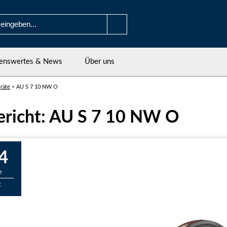
enswertes & News
Über uns
räte
>
AU S 7 10 NW O
ericht: AU S 7 10 NW O
4
e
t