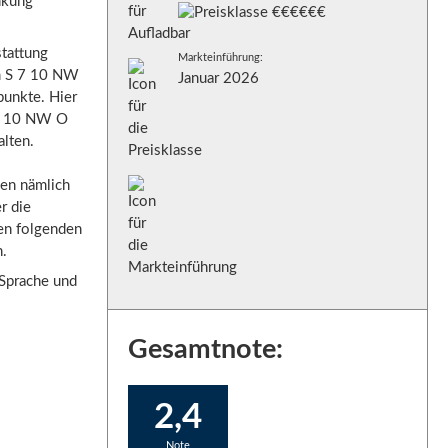
nkung
stattung
Markteinführung:
im S 7 10 NW
Januar 2026
punkte. Hier
S 7 10 NW O
alten.
den nämlich
r die
en folgenden
n.
 Sprache und
Gesamtnote:
2,4
Note