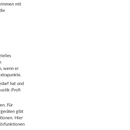
hwimmen mit
die
ielles
n
n, wenn er
Extrapunkte.
edarf hat und
ustik-Profi
en. Für
geräten gibt
tionen. Hier
 Hörfunktionen