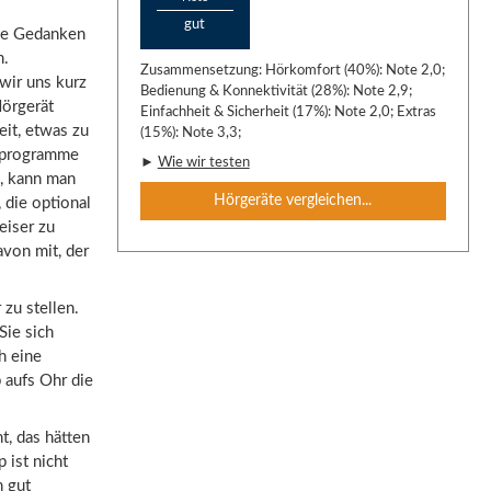
gut
die Gedanken
n.
Zusammensetzung: Hörkomfort (40%): Note 2,0;
 wir uns kurz
Bedienung & Konnektivität (28%): Note 2,9;
Hörgerät
Einfachheit & Sicherheit (17%): Note 2,0; Extras
eit, etwas zu
(15%): Note 3,3;
örprogramme
►
Wie wir testen
l, kann man
Hörgeräte vergleichen...
, die optional
eiser zu
von mit, der
 zu stellen.
Sie sich
h eine
 aufs Ohr die
t, das hätten
ist nicht
h gut