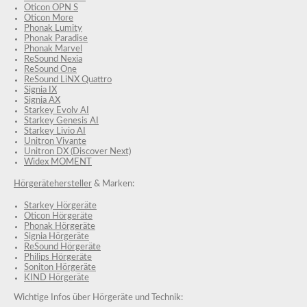
Oticon OPN S
Oticon More
Phonak Lumity
Phonak Paradise
Phonak Marvel
ReSound Nexia
ReSound One
ReSound LiNX Quattro
Signia IX
Signia AX
Starkey Evolv AI
Starkey Genesis AI
Starkey Livio AI
Unitron Vivante
Unitron DX (Discover Next)
Widex MOMENT
Hörgerätehersteller
& Marken:
Starkey Hörgeräte
Oticon Hörgeräte
Phonak Hörgeräte
Signia Hörgeräte
ReSound Hörgeräte
Philips Hörgeräte
Soniton Hörgeräte
KIND Hörgeräte
Wichtige Infos über Hörgeräte und Technik: