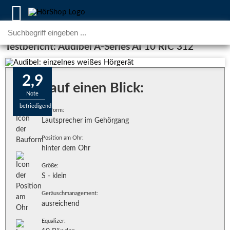
Testbericht: Audibel A-Series AI 10 RIC 312
2,9
Alles auf einen Blick:
Note
befriedigend
Bauform:
Lautsprecher im Gehörgang
Position am Ohr:
hinter dem Ohr
Größe:
S - klein
Geräuschmanagement:
ausreichend
Equalizer: