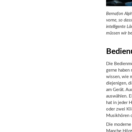
Bernafon Alpha
vorne, so das
intelligente 
müssen wir bei
Bedien
Die Bedienmö
gerne haben 
wissen, wie 
diejenigen, d
am Gerät. Au
auswählen. Ei
hat in jeder 
oder zwei Kl
Musikhören od
Die moderne 
Manche Hörge