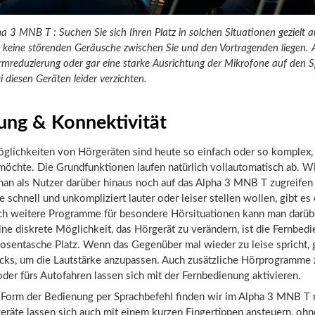
 3 MNB T : Suchen Sie sich Ihren Platz in solchen Situationen gezielt a
s keine störenden Geräusche zwischen Sie und den Vortragenden liegen. 
Lärmreduzierung oder gar eine starke Ausrichtung der Mikrofone auf den 
 diesen Geräten leider verzichten.
ung & Konnektivität
glichkeiten von Hörgeräten sind heute so einfach oder so komplex, 
möchte. Die Grundfunktionen laufen natürlich vollautomatisch ab. Wi
man als Nutzer darüber hinaus noch auf das Alpha 3 MNB T zugreifen 
ie schnell und unkompliziert lauter oder leiser stellen wollen, gibt es
ch weitere Programme für besondere Hörsituationen kann man darüb
ne diskrete Möglichkeit, das Hörgerät zu verändern, ist die Fernbedi
Hosentasche Platz. Wenn das Gegenüber mal wieder zu leise spricht,
icks, um die Lautstärke anzupassen. Auch zusätzliche Hörprogramme
er fürs Autofahren lassen sich mit der Fernbedienung aktivieren.
Form der Bedienung per Sprachbefehl finden wir im Alpha 3 MNB T n
räte lassen sich auch mit einem kurzen Fingertippen ansteuern, oh