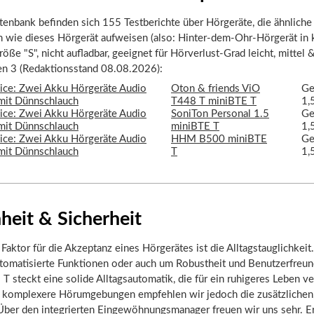
tenbank befinden sich 155 Testberichte über Hörgeräte, die ähnliche
n wie dieses Hörgerät aufweisen (also: Hinter-dem-Ohr-Hörgerät in 
öße "S", nicht aufladbar, geeignet für Hörverlust-Grad leicht, mittel &
ten 3 (Redaktionsstand 08.08.2026):
Oton & friends ViO
Ge
T448 T miniBTE T
1,
SoniTon Personal 1.5
Ge
miniBTE T
1,
HHM B500 miniBTE
Ge
T
1,
heit & Sicherheit
 Faktor für die Akzeptanz eines Hörgerätes ist die Alltagstauglichkeit
tomatisierte Funktionen oder auch um Robustheit und Benutzerfreund
 steckt eine solide Alltagsautomatik, die für ein ruhigeres Leben v
ür komplexere Hörumgebungen empfehlen wir jedoch die zusätzlichen
ber den integrierten Eingewöhnungsmanager freuen wir uns sehr. Er