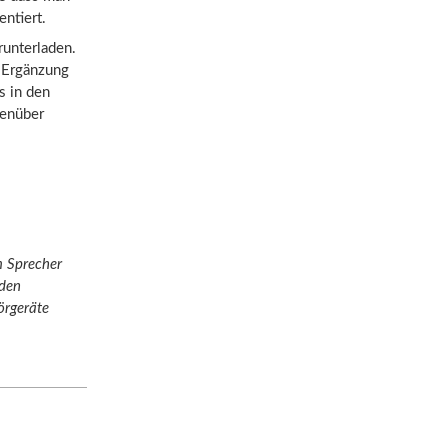
ntiert.
runterladen.
e Ergänzung
s in den
genüber
m Sprecher
 den
örgeräte