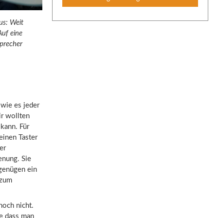
us: Weit
Auf eine
Sprecher
wie es jeder
r wollten
kann. Für
 einen Taster
er
enung. Sie
 genügen ein
 zum
och nicht.
ne dass man