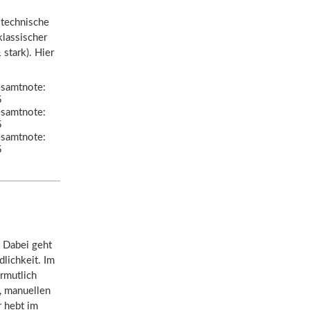
 technische
klassischer
 stark). Hier
samtnote:
5
samtnote:
5
samtnote:
5
. Dabei geht
lichkeit. Im
ermutlich
, manuellen
 hebt im