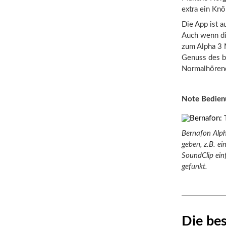
extra ein Knö
Die App ist a
Auch wenn die
zum Alpha 3 
Genuss des be
Normalhörend
Note Bedien
Bernafon Alph
geben, z.B. ei
SoundClip ein
gefunkt.
Die be