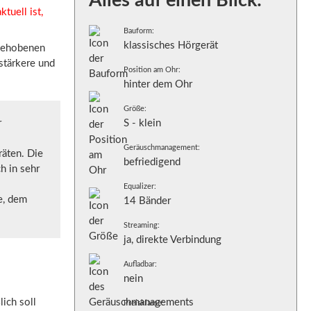
Alles auf einen Blick:
tuell ist,
Bauform:
klassisches Hörgerät
 gehobenen
stärkere und
Position am Ohr:
hinter dem Ohr
Größe:
r
S - klein
Geräuschmanagement:
räten. Die
befriedigend
h in sehr
Equalizer:
e, dem
14 Bänder
Streaming:
ja, direkte Verbindung
Aufladbar:
nein
ich soll
Preisklasse: