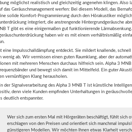
ng möglichst realistisch und gleichzeitig angenehm klingen. Also l
auf das Geräuschmanagement werfen: Bei diesem Modell, das Bernafo
 eine solide Komfort-Programmierung durch den Hörakustiker möglich
unterdrückung integriert, die anstrengende Hintergrundgeräusche abm
NB T gibt es eine einigermaßen gut funktionierende Lärmabsenkung
räuschunterdrückung haben wir es mit einem verhältnismäßig einf
un.
t eine Impulsschalldämpfung entdeckt. Sie mildert knallende, schnell
n wenig ab. Wir vermissen einen guten Raumklang, aber der automat
ationen mit mehreren Menschen durchaus hilfreich sein. Alpha 3 MNB
Frequenzbänder und bewegt sich damit im Mittelfeld. Ein guter Akust
nen vernünftigen Klang herausholen.
in der Signalverarbeitung des Alpha 3 MNB T ist künstliche Intelligen
positiv, denn viele Kunden empfinden Unterhaltungen in geräuschvoll
ls deutlich entspannter.
Wer sich zum ersten Mal mit Hörgeräten beschäftigt, fühlt sich o
erschlagen von den Preisen und orientiert sich manchmal impulsi
günstigeren Modellen. Wir möchten Ihnen etwas Klarheit versch