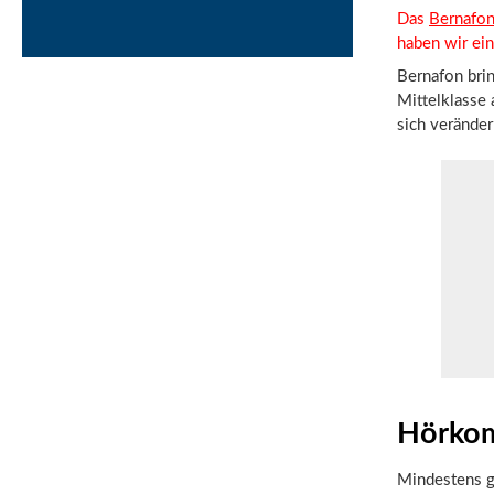
Das
Bernafon
haben wir ei
Bernafon bri
Mittelklasse 
sich verände
Hörkom
Mindestens ge