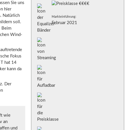
assen Sie uns
n hier
. Natürlich
Markteinführung:
ildern soll.
Februar 2021
. Beim
achen Wind-
 auftretende
ische Fokus
 T hat 14
iker kann da
z. Der
en
ft wie
v an
affen und