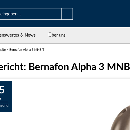
enswertes & News
Über uns
räte
>
Bernafon Alpha 3 MNB T
ericht: Bernafon Alpha 3 MNB
5
e
igend