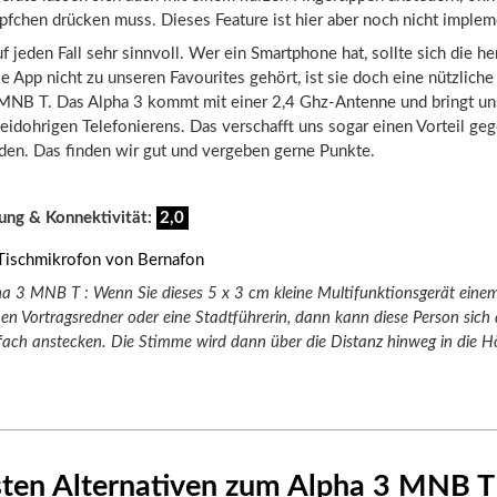
pfchen drücken muss. Dieses Feature ist hier aber noch nicht impleme
uf jeden Fall sehr sinnvoll. Wer ein Smartphone hat, sollte sich die he
 App nicht zu unseren Favourites gehört, ist sie doch eine nützlich
MNB T. Das Alpha 3 kommt mit einer 2,4 Ghz-Antenne und bringt un
idohrigen Telefonierens. Das verschafft uns sogar einen Vorteil ge
en. Das finden wir gut und vergeben gerne Punkte.
ung & Konnektivität:
2,0
a 3 MNB T : Wenn Sie dieses 5 x 3 cm kleine Multifunktionsgerät eine
nen Vortragsredner oder eine Stadtführerin, dann kann diese Person sich
fach anstecken. Die Stimme wird dann über die Distanz hinweg in die H
sten Alternativen zum Alpha 3 MNB T