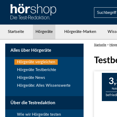
Startseite
Hörgeräte
Hörgeräte-Marken
Wiss
Startseite
>
Hörge
Alles über Hörgeräte
Testb
Hörgeräte vergleichen
Hörgeräte Testberichte
Hörgeräte News
3,
Hörgeräte: Alles Wissenswerte
Not
befried
Über die Testredaktion
Wie wir Hörgeräte testen