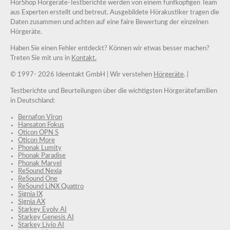
HörShop Hörgeräte-Testberichte werden von einem fünfköpfigen Team
aus Experten erstellt und betreut. Ausgebildete Hörakustiker tragen die
Daten zusammen und achten auf eine faire Bewertung der einzelnen
Hörgeräte.
Haben Sie einen Fehler entdeckt? Können wir etwas besser machen?
Treten Sie mit uns in
Kontakt.
© 1997-
2026 Ideentakt GmbH
| Wir verstehen
Hörgeräte
. |
Testberichte und Beurteilungen über die wichtigsten Hörgerätefamilien
in Deutschland:
Bernafon Viron
Hansaton Fokus
Oticon OPN S
Oticon More
Phonak Lumity
Phonak Paradise
Phonak Marvel
ReSound Nexia
ReSound One
ReSound LiNX Quattro
Signia IX
Signia AX
Starkey Evolv AI
Starkey Genesis AI
Starkey Livio AI