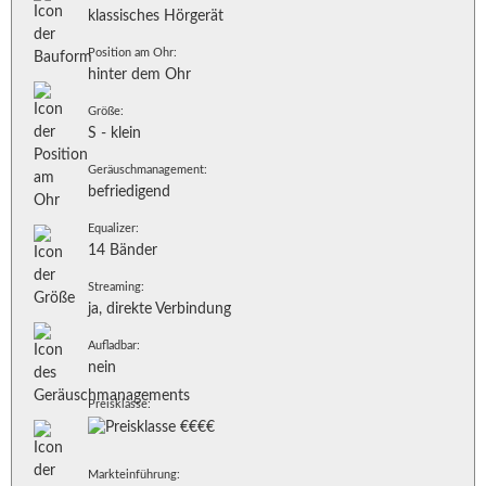
klassisches Hörgerät
Position am Ohr:
hinter dem Ohr
Größe:
S - klein
Geräuschmanagement:
befriedigend
Equalizer:
14 Bänder
Streaming:
ja, direkte Verbindung
Aufladbar:
nein
Preisklasse:
Markteinführung: