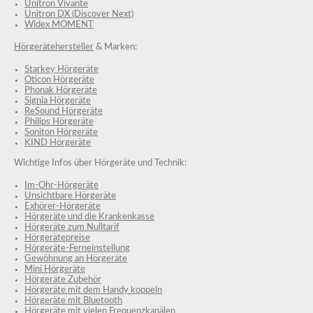
Unitron Vivante
Unitron DX (Discover Next)
Widex MOMENT
Hörgerätehersteller
& Marken:
Starkey Hörgeräte
Oticon Hörgeräte
Phonak Hörgeräte
Signia Hörgeräte
ReSound Hörgeräte
Philips Hörgeräte
Soniton Hörgeräte
KIND Hörgeräte
Wichtige Infos über Hörgeräte und Technik:
Im-Ohr-Hörgeräte
Unsichtbare Hörgeräte
Exhörer-Hörgeräte
Hörgeräte und die Krankenkasse
Hörgeräte zum Nulltarif
Hörgerätepreise
Hörgeräte-Ferneinstellung
Gewöhnung an Hörgeräte
Mini Hörgeräte
Hörgeräte Zubehör
Hörgeräte mit dem Handy koppeln
Hörgeräte mit Bluetooth
Hörgeräte mit vielen Frequenzkanälen