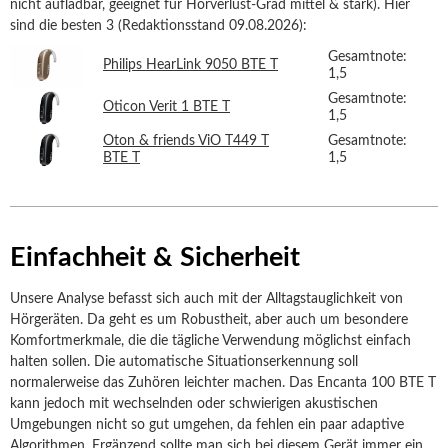
nicht aufladbar, geeignet für Hörverlust-Grad mittel & stark). Hier
sind die besten 3 (Redaktionsstand 09.08.2026):
Gesamtnote:
Philips HearLink 9050 BTE T
1,5
Gesamtnote:
Oticon Verit 1 BTE T
1,5
Oton & friends ViO T449 T
Gesamtnote:
BTE T
1,5
Einfachheit & Sicherheit
Unsere Analyse befasst sich auch mit der Alltagstauglichkeit von
Hörgeräten. Da geht es um Robustheit, aber auch um besondere
Komfortmerkmale, die die tägliche Verwendung möglichst einfach
halten sollen. Die automatische Situationserkennung soll
normalerweise das Zuhören leichter machen. Das Encanta 100 BTE T
kann jedoch mit wechselnden oder schwierigen akustischen
Umgebungen nicht so gut umgehen, da fehlen ein paar adaptive
Algorithmen. Ergänzend sollte man sich bei diesem Gerät immer ein