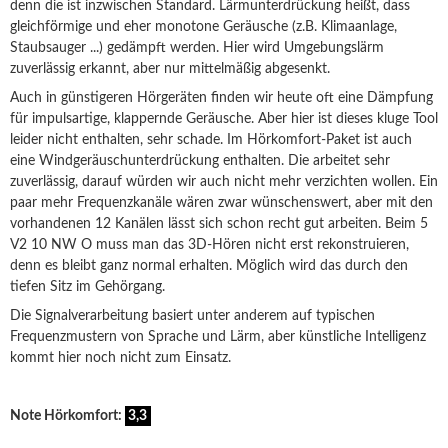
denn die ist inzwischen Standard. Lärmunterdrückung heißt, dass
gleichförmige und eher monotone Geräusche (z.B. Klimaanlage,
Staubsauger ...) gedämpft werden. Hier wird Umgebungslärm
zuverlässig erkannt, aber nur mittelmäßig abgesenkt.
Auch in günstigeren Hörgeräten finden wir heute oft eine Dämpfung
für impulsartige, klappernde Geräusche. Aber hier ist dieses kluge Tool
leider nicht enthalten, sehr schade. Im Hörkomfort-Paket ist auch
eine Windgeräuschunterdrückung enthalten. Die arbeitet sehr
zuverlässig, darauf würden wir auch nicht mehr verzichten wollen. Ein
paar mehr Frequenzkanäle wären zwar wünschenswert, aber mit den
vorhandenen 12 Kanälen lässt sich schon recht gut arbeiten. Beim 5
V2 10 NW O muss man das 3D-Hören nicht erst rekonstruieren,
denn es bleibt ganz normal erhalten. Möglich wird das durch den
tiefen Sitz im Gehörgang.
Die Signalverarbeitung basiert unter anderem auf typischen
Frequenzmustern von Sprache und Lärm, aber künstliche Intelligenz
kommt hier noch nicht zum Einsatz.
Note Hörkomfort:
3,3