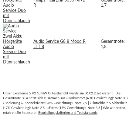
Philips HearLink 3050 MNB
Gesamtnote:
R
1,7
Audio Service G8 8 Mood R
Gesamtnote:
LI T 8
1,8
Unser Excellence 5 V2 10 NW O Testbericht wurde am 06.02.2026 erstellt . Die
Gesamtnote 3,04 setzt sich zusammen aus »Hörkomfort (40% Gewichtung): Note 3,3 |
»Bedienung & Konnektivität (28% Gewichtung): Note 2,9 | »Einfachheit & Sicherheit
(17% Gewichtung): Note 2,5 | »Extras (15% Gewichtung): Note 3,3 | Wie wir testen,
erfahren Sie in unseren
Beurteilungskriterien und Teststandards
.