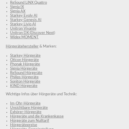
ReSound LiNX Quattro
Signia IX
Signia AX
Starkey Evolv AI
Starkey Genesis AI
Starkey Livio AI
Unitron Vivante
Unitron DX (Discover Next)
Widex MOMENT
Hörgerätehersteller
& Marken:
Starkey Hörgeräte
Oticon Hörgeräte
Phonak Hörgeräte
Signia Hörgeräte
ReSound Hörgeräte
Philips Hörgeräte
Soniton Hörgeräte
KIND Hörgeräte
Wichtige Infos über Hörgeräte und Technik:
Im-Ohr-Hörgeräte
Unsichtbare Hörgeräte
Exhörer-Hörgeräte
Hörgeräte und die Krankenkasse
Hörgeräte zum Nulltarif
Hörgerätepreise