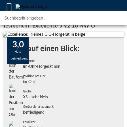
Testbericht: Excellence 5 V2 10 NW O
3,0
Alles auf einen Blick:
Note
befriedigend
Bauform:
Im-Ohr-Hörgerät mini
Position am Ohr:
im Ohr
Größe:
XS - sehr klein
Geräuschmanagement:
befriedigend
Equalizer: