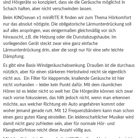
sind Hörgeräte so konzipiert, dass sie die Geräusche möglichst in
Schach halten, aber nicht verschwinden lassen.
Beim KINDsevan x1 miniRITE R finden wir zum Thema Hörkomfort
nur das absolut nötigste. Die obligatorische Lärmunterdrückung soll
auf alles anspringen, was einigermaßen gleichmäßig vor sich
hinrauscht, z.B. die Heizung oder die Dunstabzugshaube. Im
vorliegenden Gerät steckt zwar eine ganz einfache
Lärmunterdrückung drin, aber die sorgt nur für eine sehr leichte
Dämpfung.
Es gibt eine Basis-Windgeräuschabsenkung. Draußen ist die durchaus
nützlich, aber für einen stärkeren Herbstwind reicht sie eigentlich
nicht aus. Ein Filter für klappernde, knallende Geräusche ist hier
nicht vorhanden – leider kein Punkt dafür. Mit dem räumlichen
Hören ist es leider nicht so weit her. Die Hörgeräte können sich zwar
nach vorne fokussieren, das hilft jedoch nicht, wenn man erkennen
möchte, aus welcher Richtung ein Auto angefahren kommt oder
woher jemand gerade ruft. Mit 12 Frequenzbändern kann man schon
einen ganz guten Klang einstellen. Ein leidenschaftlicher Musiker wird
damit nicht ganz zufrieden sein, aber für normale Hör- und
Klangbedürfnisse reicht diese Anzahl völlig aus.