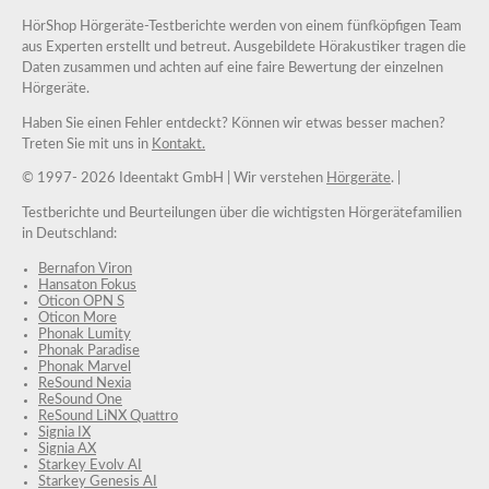
HörShop Hörgeräte-Testberichte werden von einem fünfköpfigen Team
aus Experten erstellt und betreut. Ausgebildete Hörakustiker tragen die
Daten zusammen und achten auf eine faire Bewertung der einzelnen
Hörgeräte.
Haben Sie einen Fehler entdeckt? Können wir etwas besser machen?
Treten Sie mit uns in
Kontakt.
© 1997-
2026 Ideentakt GmbH
| Wir verstehen
Hörgeräte
. |
Testberichte und Beurteilungen über die wichtigsten Hörgerätefamilien
in Deutschland:
Bernafon Viron
Hansaton Fokus
Oticon OPN S
Oticon More
Phonak Lumity
Phonak Paradise
Phonak Marvel
ReSound Nexia
ReSound One
ReSound LiNX Quattro
Signia IX
Signia AX
Starkey Evolv AI
Starkey Genesis AI