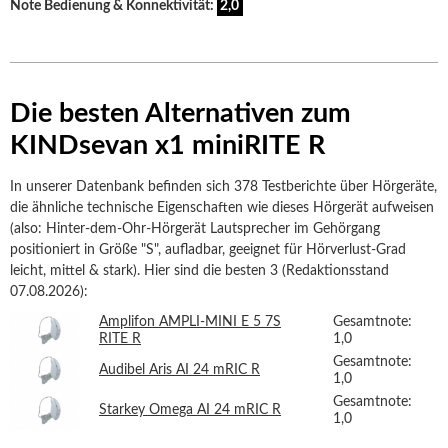
Note Bedienung & Konnektivität:
2,0
Die besten Alternativen zum
KINDsevan x1 miniRITE R
In unserer Datenbank befinden sich 378 Testberichte über Hörgeräte,
die ähnliche technische Eigenschaften wie dieses Hörgerät aufweisen
(also: Hinter-dem-Ohr-Hörgerät Lautsprecher im Gehörgang
positioniert in Größe "S", aufladbar, geeignet für Hörverlust-Grad
leicht, mittel & stark). Hier sind die besten 3 (Redaktionsstand
07.08.2026):
Amplifon AMPLI-MINI E 5 7S
Gesamtnote:
RITE R
1,0
Gesamtnote:
Audibel Aris AI 24 mRIC R
1,0
Gesamtnote:
Starkey Omega AI 24 mRIC R
1,0