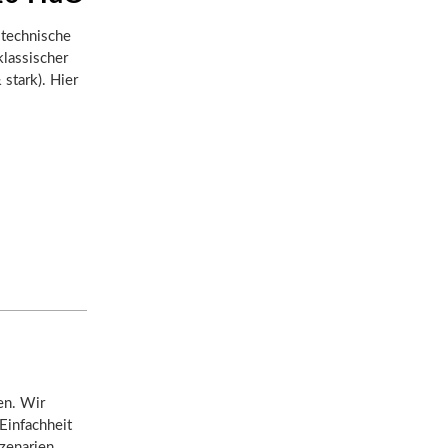
 technische
klassischer
 stark). Hier
en. Wir
 Einfachheit
Szenarien