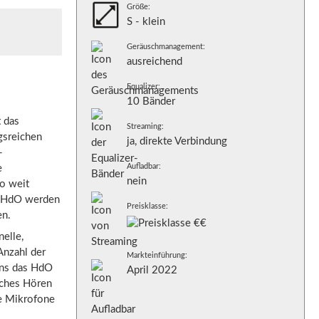
Größe:
S - klein
Geräuschmanagement:
ausreichend
Equalizer:
10 Bänder
 das
Streaming:
gsreichen
ja, direkte Verbindung
-
Aufladbar:
e
nein
o weit
20 HdO werden
Preisklasse:
en.
elle,
Anzahl der
Markteinführung:
 uns das HdO
April 2022
liches Hören
e Mikrofone