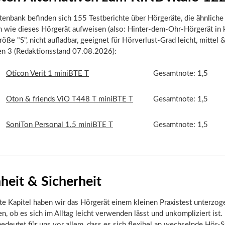
tenbank befinden sich 155 Testberichte über Hörgeräte, die ähnliche
n wie dieses Hörgerät aufweisen (also: Hinter-dem-Ohr-Hörgerät in 
öße "S", nicht aufladbar, geeignet für Hörverlust-Grad leicht, mittel &
ten 3 (Redaktionsstand 07.08.2026):
Oticon Verit 1 miniBTE T
Gesamtnote: 1,5
Oton & friends ViO T448 T miniBTE T
Gesamtnote: 1,5
SoniTon Personal 1.5 miniBTE T
Gesamtnote: 1,5
heit & Sicherheit
te Kapitel haben wir das Hörgerät einem kleinen Praxistest unterzog
n, ob es sich im Alltag leicht verwenden lässt und unkompliziert ist.
edeutet für uns vor allem, dass es sich flexibel an wechselnde Hör-