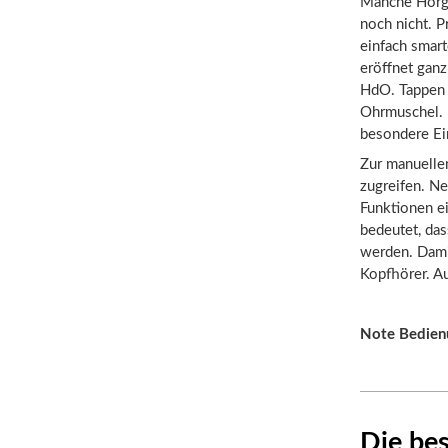
Manche Hörger
noch nicht. 
einfach smar
eröffnet ganz
HdO. Tappen S
Ohrmuschel. D
besondere Ei
Zur manuellen
zugreifen. N
Funktionen ei
bedeutet, da
werden. Dami
Kopfhörer. A
Note Bedien
Die be