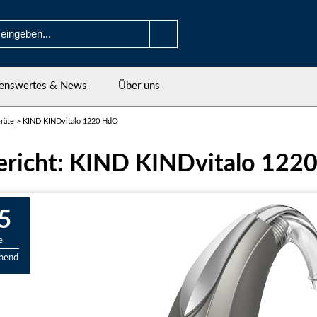
enswertes & News
Über uns
räte
>
KIND KINDvitalo 1220 HdO
ericht: KIND KINDvitalo 122
5
e
chend