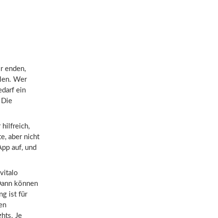
r enden,
llen. Wer
edarf ein
 Die
hilfreich,
e, aber nicht
App auf, und
vitalo
 Dann können
g ist für
en
hts. Je