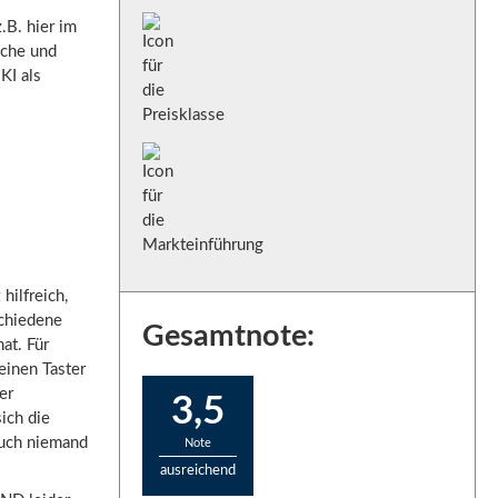
.B. hier im
ache und
KI als
hilfreich,
schiedene
Gesamtnote:
at. Für
 einen Taster
er
3,5
ich die
auch niemand
Note
ausreichend