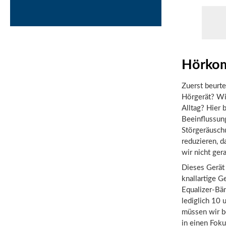
Hörkom
Zuerst beurt
Hörgerät? Wi
Alltag? Hier 
Beeinflussung
Störgeräusch
reduzieren, 
wir nicht ge
Dieses Gerät
knallartige G
Equalizer-Bän
lediglich 10 
müssen wir b
in einen Fok