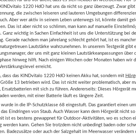
 KINDvitalo 1220 HdO hat uns da nicht so ganz überzeugt. Zwar gibt
ennung, die zwischen leiseren und lauteren Umgebungen differenzier
auch. Aber wer aktiv in seinem Leben unterwegs ist, könnte damit gel
n. Das ist aber nicht so schlimm, man kann auf manuelle Einstellmö
. Ganz wichtig in Sachen Einfachheit ist uns die Unterstützung bei de
. Gerade nachdem man jahrelang schlecht gehört hat, ist es manchm
r naturgetreuen Lautstärke wahrzunehmen. In unserem Testgerät gibt 
rungsmanager, der uns mit ganz kleinen Lautstärkeanpassungen über 
ase hinweg hilft. Nach einigen Wochen oder Monaten haben wir 
erstärkungslevel erreicht.
, dass das KINDvitalo 1220 HdO keinen Akku hat, sondern mit
Hörg
Größe 13 betrieben wird. Das ist nicht weiter problematisch, aber m
 Ersatzbatterien mit sich zu führen. Andererseits: Dieses Hörgerät m
laden werden, mit einer Batterie läuft es längere Zeit.
wurde in die IP-Schutzklasse 68 eingestuft. Das garantiert einen u
 das Eindringen von Staub. Auch Wasser kann dem Hörgerät nicht so 
it ist es bestens gewappnet für Outdoor-Aktivitäten, wo es schon e
g werden kann. Gehen Sie trotzdem nicht unbedingt baden oder sc
en. Badezusätze oder auch der Salzgehalt im Meerwasser verändern 