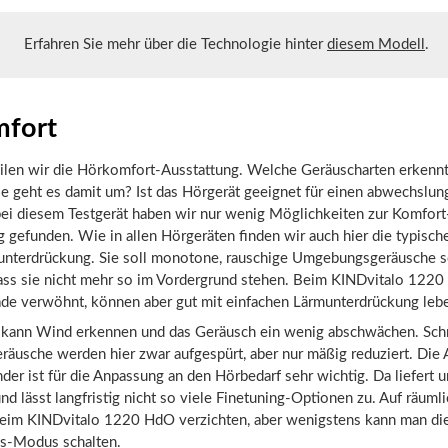
Erfahren Sie mehr über die Technologie hinter
diesem Modell
.
fort
eilen wir die Hörkomfort-Ausstattung. Welche Geräuscharten erkennt
e geht es damit um? Ist das Hörgerät geeignet für einen abwechslun
bei diesem Testgerät haben wir nur wenig Möglichkeiten zur Komfort
 gefunden. Wie in allen Hörgeräten finden wir auch hier die typisch
unterdrückung. Sie soll monotone, rauschige Umgebungsgeräusche s
dass sie nicht mehr so im Vordergrund stehen. Beim KINDvitalo 12
rade verwöhnt, können aber gut mit einfachen Lärmunterdrückung leb
 kann Wind erkennen und das Geräusch ein wenig abschwächen. Schn
eräusche werden hier zwar aufgespürt, aber nur mäßig reduziert. Die 
der ist für die Anpassung an den Hörbedarf sehr wichtig. Da liefert
und lässt langfristig nicht so viele Finetuning-Optionen zu. Auf räum
eim KINDvitalo 1220 HdO verzichten, aber wenigstens kann man di
us-Modus schalten.