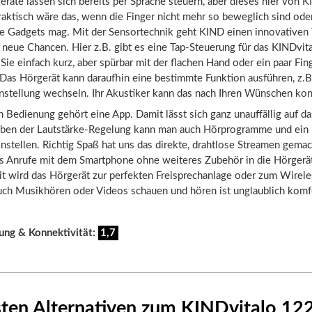
äte lassen sich bereits per Sprache steuern, aber dieses hier von K
Praktisch wäre das, wenn die Finger nicht mehr so beweglich sind od
te Gadgets mag. Mit der Sensortechnik geht KIND einen innovative
 neue Chancen. Hier z.B. gibt es eine Tap-Steuerung für das KINDvi
ie einfach kurz, aber spürbar mit der flachen Hand oder ein paar Fing
as Hörgerät kann daraufhin eine bestimmte Funktion ausführen, z.B.
nstellung wechseln. Ihr Akustiker kann das nach Ihren Wünschen kon
 Bedienung gehört eine App. Damit lässt sich ganz unauffällig auf d
eben der Lautstärke-Regelung kann man auch Hörprogramme und ein 
nstellen. Richtig Spaß hat uns das direkte, drahtlose Streamen gemac
ss Anrufe mit dem Smartphone ohne weiteres Zubehör in die Hörgerä
t wird das Hörgerät zur perfekten Freisprechanlage oder zum Wirele
uch Musikhören oder Videos schauen und hören ist unglaublich komf
ung & Konnektivität:
1,7
sten Alternativen zum KINDvitalo 1