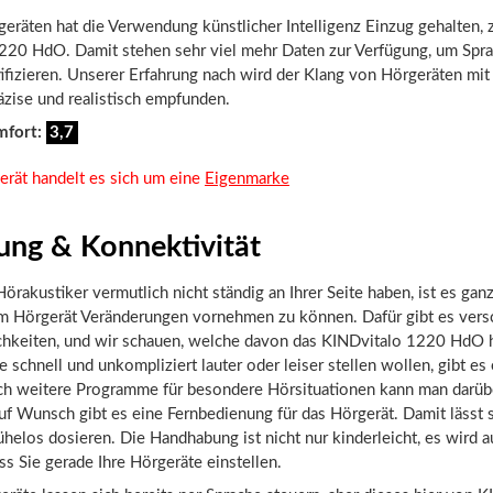
eräten hat die Verwendung künstlicher Intelligenz Einzug gehalten, z
220 HdO. Damit stehen sehr viel mehr Daten zur Verfügung, um Spr
ifizieren. Unserer Erfahrung nach wird der Klang von Hörgeräten mit 
äzise und realistisch empfunden.
mfort:
3,7
erät handelt es sich um eine
Eigenmarke
ung & Konnektivität
örakustiker vermutlich nicht ständig an Ihrer Seite haben, ist es ganz 
am Hörgerät Veränderungen vornehmen zu können. Dafür gibt es ver
hkeiten, und wir schauen, welche davon das KINDvitalo 1220 HdO h
ie schnell und unkompliziert lauter oder leiser stellen wollen, gibt es
ch weitere Programme für besondere Hörsituationen kann man darüb
f Wunsch gibt es eine Fernbedienung für das Hörgerät. Damit lässt s
helos dosieren. Die Handhabung ist nicht nur kinderleicht, es wird 
s Sie gerade Ihre Hörgeräte einstellen.