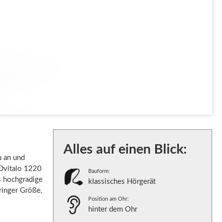
Alles auf einen Blick:
u an und
NDvitalo 1220
Bauform:
s hochgradige
klassisches Hörgerät
ringer Größe,
Position am Ohr:
hinter dem Ohr