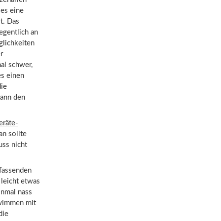
 es eine
t. Das
egentlich an
glichkeiten
r
al schwer,
es einen
die
dann den
eräte-
an sollte
uss nicht
mfassenden
leicht etwas
inmal nass
hwimmen mit
die