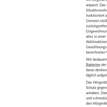
anpasst. Das
Situationserk
funktioniert 
Grenzen stoße
zurückgreifen
Eingewöhnung
alles in eine
Akklimatisie
Gewöhnungsph
berechneten V
Wir bedauern
Batterien
der 
daran denken,
täglich aufge
Das Hörgerät 
Schutz gegen
anhaben. Dam
und schmutzi
den Hörgerät