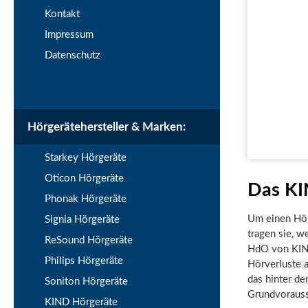
Kontakt
Impressum
Datenschutz
Hörgerätehersteller & Marken:
Starkey Hörgeräte
Oticon Hörgeräte
Das KI
Phonak Hörgeräte
Um einen Hörg
Signia Hörgeräte
tragen sie, 
ReSound Hörgeräte
HdO von KIND,
Philips Hörgeräte
Hörverluste 
das hinter de
Soniton Hörgeräte
Grundvorausse
KIND Hörgeräte