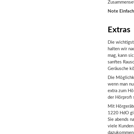
Zusammensetz
Note Einfach
Extras
Die wichtigst
halten wir na
mag, kann sic
sanftes Raus
Geräusche kö
Die Möglichke
wenn man nur 
extra zum Hör
der Hörprofi
Mit Hörgeräte
1220 HdO gib
Sie abends na
viele Kunden
dazukommen k