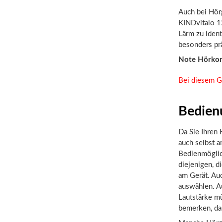
Auch bei Hörg
KINDvitalo 1
Lärm zu ident
besonders pr
Note Hörko
Bei diesem G
Bedien
Da Sie Ihren H
auch selbst 
Bedienmöglic
diejenigen, d
am Gerät. Au
auswählen. Au
Lautstärke mü
bemerken, das