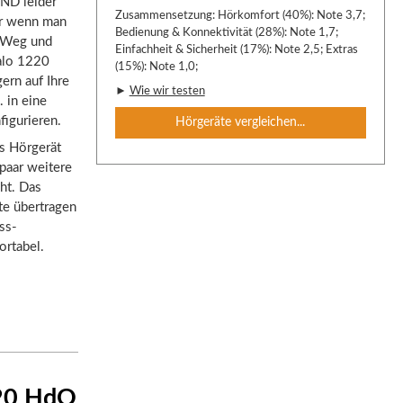
IND leider
Zusammensetzung: Hörkomfort (40%): Note 3,7;
er wenn man
Bedienung & Konnektivität (28%): Note 1,7;
n Weg und
Einfachheit & Sicherheit (17%): Note 2,5; Extras
talo 1220
(15%): Note 1,0;
ern auf Ihre
►
Wie wir testen
 in eine
figurieren.
Hörgeräte vergleichen...
as Hörgerät
paar weitere
ht. Das
te übertragen
ss-
ortabel.
220 HdO