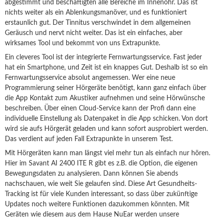
abgestimmt und beschäftigten alle Bereiche im Innenohr. Das ist
nichts weiter als ein Ablenkungsmanöver, und es funktioniert
erstaunlich gut. Der Tinnitus verschwindet in dem allgemeinen
Geräusch und nervt nicht weiter. Das ist ein einfaches, aber
wirksames Tool und bekommt von uns Extrapunkte.
Ein cleveres Tool ist der integrierte Fernwartungsservice. Fast jeder
hat ein Smartphone, und Zeit ist ein knappes Gut. Deshalb ist so ein
Fernwartungsservice absolut angemessen. Wer eine neue
Programmierung seiner Hörgeräte benötigt, kann ganz einfach über
die App Kontakt zum Akustiker aufnehmen und seine Hörwünsche
beschreiben. Über einen Cloud-Service kann der Profi dann eine
individuelle Einstellung als Datenpaket in die App schicken.
Von dort
wird sie aufs Hörgerät geladen und kann sofort ausprobiert werden.
Das verdient auf jeden Fall Extrapunkte in unserem Test.
Mit Hörgeräten kann man längst viel mehr tun als einfach nur hören.
Hier im Savant AI 2400 ITE R gibt es z.B. die Option, die eigenen
Bewegungsdaten zu analysieren. Dann können Sie abends
nachschauen, wie weit Sie gelaufen sind. Diese Art Gesundheits-
Tracking ist für viele Kunden interessant, so dass über zukünftige
Updates noch weitere Funktionen dazukommen könnten. Mit
Geräten wie diesem aus dem Hause NuEar werden unsere