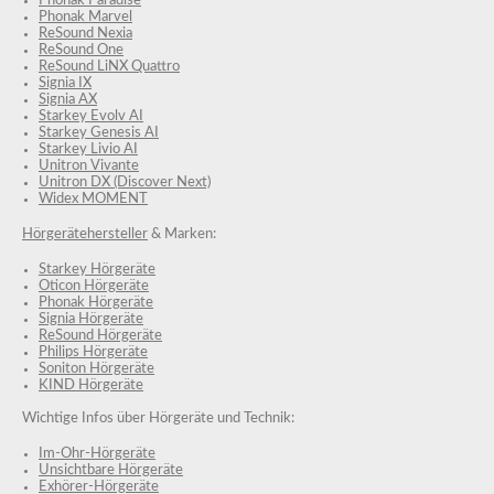
Phonak Paradise
Phonak Marvel
ReSound Nexia
ReSound One
ReSound LiNX Quattro
Signia IX
Signia AX
Starkey Evolv AI
Starkey Genesis AI
Starkey Livio AI
Unitron Vivante
Unitron DX (Discover Next)
Widex MOMENT
Hörgerätehersteller
& Marken:
Starkey Hörgeräte
Oticon Hörgeräte
Phonak Hörgeräte
Signia Hörgeräte
ReSound Hörgeräte
Philips Hörgeräte
Soniton Hörgeräte
KIND Hörgeräte
Wichtige Infos über Hörgeräte und Technik:
Im-Ohr-Hörgeräte
Unsichtbare Hörgeräte
Exhörer-Hörgeräte