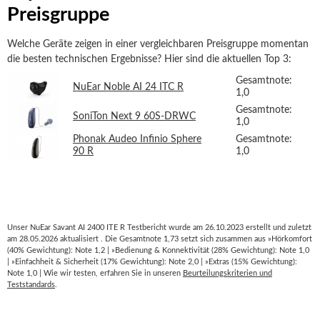
Preisgruppe
Welche Geräte zeigen in einer vergleichbaren Preisgruppe momentan
die besten technischen Ergebnisse? Hier sind die aktuellen Top 3:
Gesamtnote:
NuEar Noble AI 24 ITC R
1,0
Gesamtnote:
SoniTon Next 9 60S-DRWC
1,0
Phonak Audeo Infinio Sphere
Gesamtnote:
90 R
1,0
Unser NuEar Savant AI 2400 ITE R Testbericht wurde am 26.10.2023 erstellt und zuletzt
am 28.05.2026 aktualisiert . Die Gesamtnote 1,73 setzt sich zusammen aus »Hörkomfort
(40% Gewichtung): Note 1,2 | »Bedienung & Konnektivität (28% Gewichtung): Note 1,0
| »Einfachheit & Sicherheit (17% Gewichtung): Note 2,0 | »Extras (15% Gewichtung):
Note 1,0 | Wie wir testen, erfahren Sie in unseren
Beurteilungskriterien und
Teststandards
.