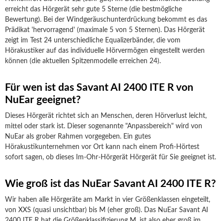
erreicht das Hörgerät sehr gute 5 Sterne (die bestmögliche
Bewertung). Bei der Windgeräuschunterdrückung bekommt es das
Prädikat 'hervorragend' (maximale 5 von 5 Sternen). Das Hörgerät
zeigt im Test 24 unterschiedliche Equalizerbänder, die vom
Hörakustiker auf das individuelle Hörvermögen eingestellt werden
können (die aktuellen Spitzenmodelle erreichen 24).
Für wen ist das Savant AI 2400 ITE R von
NuEar geeignet?
Dieses Hörgerät richtet sich an Menschen, deren Hörverlust leicht,
mittel oder stark ist. Dieser sogenannte "Anpassbereich" wird von
NuEar als grober Rahmen vorgegeben. Ein gutes
Hörakustikunternehmen vor Ort kann nach einem Profi-Hörtest
sofort sagen, ob dieses Im-Ohr-Hörgerät Hörgerät für Sie geeignet ist.
Wie groß ist das NuEar Savant AI 2400 ITE R?
Wir haben alle Hörgeräte am Markt in vier Größenklassen eingeteilt,
von XXS (quasi unsichtbar) bis M (eher groß). Das NuEar Savant AI
2400 ITE R hat die Größenklassifizierung M, ist also eher groß im