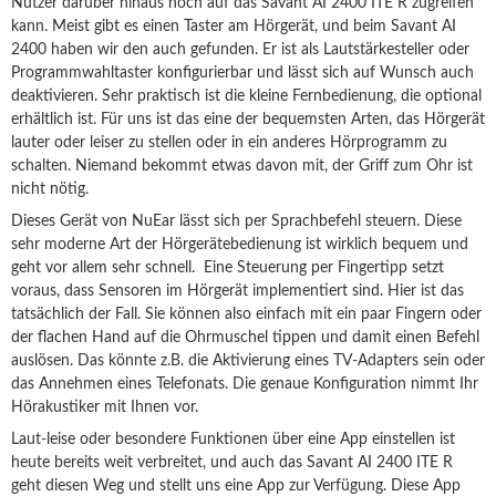
Nutzer darüber hinaus noch auf das Savant AI 2400 ITE R zugreifen
kann. Meist gibt es einen Taster am Hörgerät, und beim Savant AI
2400 haben wir den auch gefunden. Er ist als Lautstärkesteller oder
Programmwahltaster konfigurierbar und lässt sich auf Wunsch auch
deaktivieren. Sehr praktisch ist die kleine Fernbedienung, die optional
erhältlich ist. Für uns ist das eine der bequemsten Arten, das Hörgerät
lauter oder leiser zu stellen oder in ein anderes Hörprogramm zu
schalten. Niemand bekommt etwas davon mit, der Griff zum Ohr ist
nicht nötig.
Dieses Gerät von NuEar lässt sich per Sprachbefehl steuern. Diese
sehr moderne Art der Hörgerätebedienung ist wirklich bequem und
geht vor allem sehr schnell. Eine Steuerung per Fingertipp setzt
voraus, dass Sensoren im Hörgerät implementiert sind. Hier ist das
tatsächlich der Fall. Sie können also einfach mit ein paar Fingern oder
der flachen Hand auf die Ohrmuschel tippen und damit einen Befehl
auslösen. Das könnte z.B. die Aktivierung eines TV-Adapters sein oder
das Annehmen eines Telefonats. Die genaue Konfiguration nimmt Ihr
Hörakustiker mit Ihnen vor.
Laut-leise oder besondere Funktionen über eine App einstellen ist
heute bereits weit verbreitet, und auch das Savant AI 2400 ITE R
geht diesen Weg und stellt uns eine App zur Verfügung. Diese App