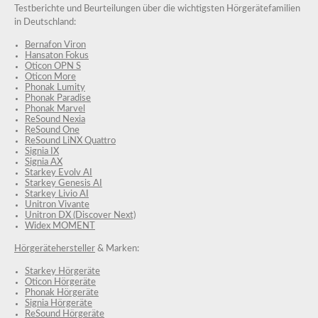
Testberichte und Beurteilungen über die wichtigsten Hörgerätefamilien
in Deutschland:
Bernafon Viron
Hansaton Fokus
Oticon OPN S
Oticon More
Phonak Lumity
Phonak Paradise
Phonak Marvel
ReSound Nexia
ReSound One
ReSound LiNX Quattro
Signia IX
Signia AX
Starkey Evolv AI
Starkey Genesis AI
Starkey Livio AI
Unitron Vivante
Unitron DX (Discover Next)
Widex MOMENT
Hörgerätehersteller
& Marken:
Starkey Hörgeräte
Oticon Hörgeräte
Phonak Hörgeräte
Signia Hörgeräte
ReSound Hörgeräte