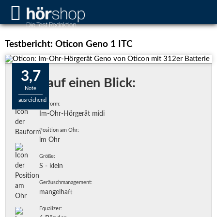
Testbericht: Oticon Geno 1 ITC
3,7
Alles auf einen Blick:
Note
ausreichend
Bauform:
Im-Ohr-Hörgerät midi
Position am Ohr:
im Ohr
Größe:
S - klein
Geräuschmanagement:
mangelhaft
Equalizer: