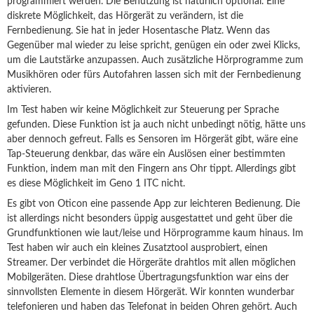
programmiert werden. Die Benutzung ist natürlich optional. Eine
diskrete Möglichkeit, das Hörgerät zu verändern, ist die
Fernbedienung. Sie hat in jeder Hosentasche Platz. Wenn das
Gegenüber mal wieder zu leise spricht, genügen ein oder zwei Klicks,
um die Lautstärke anzupassen. Auch zusätzliche Hörprogramme zum
Musikhören oder fürs Autofahren lassen sich mit der Fernbedienung
aktivieren.
Im Test haben wir keine Möglichkeit zur Steuerung per Sprache
gefunden. Diese Funktion ist ja auch nicht unbedingt nötig, hätte uns
aber dennoch gefreut. Falls es Sensoren im Hörgerät gibt, wäre eine
Tap-Steuerung denkbar, das wäre ein Auslösen einer bestimmten
Funktion, indem man mit den Fingern ans Ohr tippt. Allerdings gibt
es diese Möglichkeit im Geno 1 ITC nicht.
Es gibt von Oticon eine passende App zur leichteren Bedienung. Die
ist allerdings nicht besonders üppig ausgestattet und geht über die
Grundfunktionen wie laut/leise und Hörprogramme kaum hinaus. Im
Test haben wir auch ein kleines Zusatztool ausprobiert, einen
Streamer. Der verbindet die Hörgeräte drahtlos mit allen möglichen
Mobilgeräten. Diese drahtlose Übertragungsfunktion war eins der
sinnvollsten Elemente in diesem Hörgerät. Wir konnten wunderbar
telefonieren und haben das Telefonat in beiden Ohren gehört. Auch