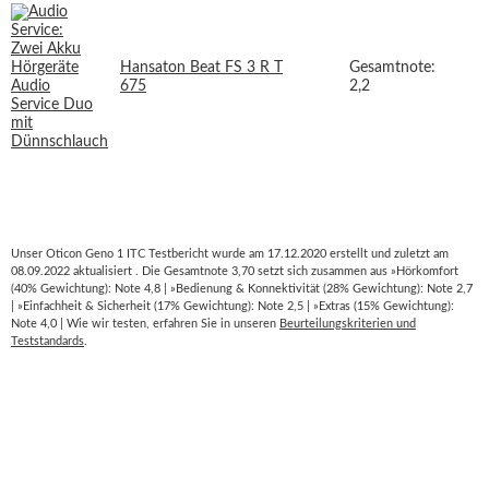
Hansaton Beat FS 3 R T
Gesamtnote:
675
2,2
Unser Oticon Geno 1 ITC Testbericht wurde am 17.12.2020 erstellt und zuletzt am
08.09.2022 aktualisiert . Die Gesamtnote 3,70 setzt sich zusammen aus »Hörkomfort
(40% Gewichtung): Note 4,8 | »Bedienung & Konnektivität (28% Gewichtung): Note 2,7
| »Einfachheit & Sicherheit (17% Gewichtung): Note 2,5 | »Extras (15% Gewichtung):
Note 4,0 | Wie wir testen, erfahren Sie in unseren
Beurteilungskriterien und
Teststandards
.