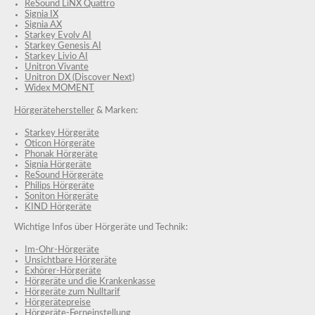
ReSound LiNX Quattro
Signia IX
Signia AX
Starkey Evolv AI
Starkey Genesis AI
Starkey Livio AI
Unitron Vivante
Unitron DX (Discover Next)
Widex MOMENT
Hörgerätehersteller
& Marken:
Starkey Hörgeräte
Oticon Hörgeräte
Phonak Hörgeräte
Signia Hörgeräte
ReSound Hörgeräte
Philips Hörgeräte
Soniton Hörgeräte
KIND Hörgeräte
Wichtige Infos über Hörgeräte und Technik:
Im-Ohr-Hörgeräte
Unsichtbare Hörgeräte
Exhörer-Hörgeräte
Hörgeräte und die Krankenkasse
Hörgeräte zum Nulltarif
Hörgerätepreise
Hörgeräte-Ferneinstellung