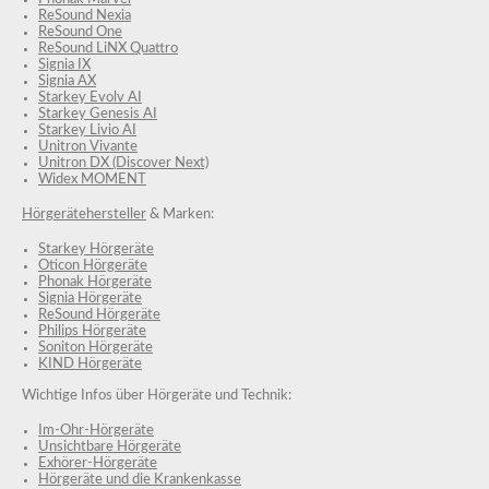
ReSound Nexia
ReSound One
ReSound LiNX Quattro
Signia IX
Signia AX
Starkey Evolv AI
Starkey Genesis AI
Starkey Livio AI
Unitron Vivante
Unitron DX (Discover Next)
Widex MOMENT
Hörgerätehersteller
& Marken:
Starkey Hörgeräte
Oticon Hörgeräte
Phonak Hörgeräte
Signia Hörgeräte
ReSound Hörgeräte
Philips Hörgeräte
Soniton Hörgeräte
KIND Hörgeräte
Wichtige Infos über Hörgeräte und Technik:
Im-Ohr-Hörgeräte
Unsichtbare Hörgeräte
Exhörer-Hörgeräte
Hörgeräte und die Krankenkasse