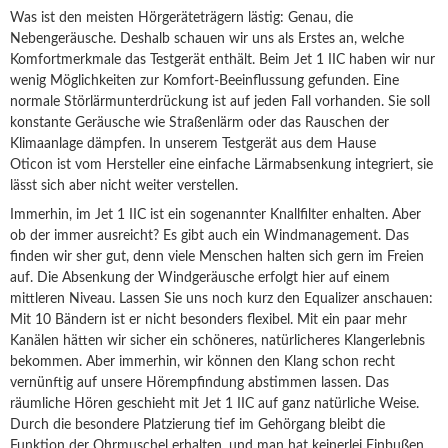
Was ist den meisten Hörgeräteträgern lästig: Genau, die
Nebengeräusche. Deshalb schauen wir uns als Erstes an, welche
Komfortmerkmale das Testgerät enthält. Beim Jet 1 IIC haben wir nur
wenig Möglichkeiten zur Komfort-Beeinflussung gefunden. Eine
normale Störlärmunterdrückung ist auf jeden Fall vorhanden. Sie soll
konstante Geräusche wie Straßenlärm oder das Rauschen der
Klimaanlage dämpfen. In unserem Testgerät aus dem Hause
Oticon ist vom Hersteller eine einfache Lärmabsenkung integriert, sie
lässt sich aber nicht weiter verstellen.
Immerhin, im Jet 1 IIC ist ein sogenannter Knallfilter enhalten. Aber
ob der immer ausreicht? Es gibt auch ein Windmanagement. Das
finden wir sher gut, denn viele Menschen halten sich gern im Freien
auf. Die Absenkung der Windgeräusche erfolgt hier auf einem
mittleren Niveau. Lassen Sie uns noch kurz den Equalizer anschauen:
Mit 10 Bändern ist er nicht besonders flexibel. Mit ein paar mehr
Kanälen hätten wir sicher ein schöneres, natürlicheres Klangerlebnis
bekommen. Aber immerhin, wir können den Klang schon recht
vernünftig auf unsere Hörempfindung abstimmen lassen. Das
räumliche Hören geschieht mit Jet 1 IIC auf ganz natürliche Weise.
Durch die besondere Platzierung tief im Gehörgang bleibt die
Funktion der Ohrmuschel erhalten, und man hat keinerlei Einbußen