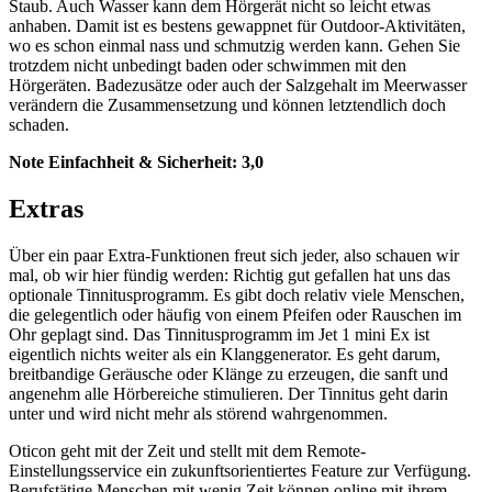
Staub. Auch Wasser kann dem Hörgerät nicht so leicht etwas
anhaben. Damit ist es bestens gewappnet für Outdoor-Aktivitäten,
wo es schon einmal nass und schmutzig werden kann. Gehen Sie
trotzdem nicht unbedingt baden oder schwimmen mit den
Hörgeräten. Badezusätze oder auch der Salzgehalt im Meerwasser
verändern die Zusammensetzung und können letztendlich doch
schaden.
Note Einfachheit & Sicherheit:
3,0
Extras
Über ein paar Extra-Funktionen freut sich jeder, also schauen wir
mal, ob wir hier fündig werden: Richtig gut gefallen hat uns das
optionale Tinnitusprogramm. Es gibt doch relativ viele Menschen,
die gelegentlich oder häufig von einem Pfeifen oder Rauschen im
Ohr geplagt sind. Das Tinnitusprogramm im Jet 1 mini Ex ist
eigentlich nichts weiter als ein Klanggenerator. Es geht darum,
breitbandige Geräusche oder Klänge zu erzeugen, die sanft und
angenehm alle Hörbereiche stimulieren. Der Tinnitus geht darin
unter und wird nicht mehr als störend wahrgenommen.
Oticon geht mit der Zeit und stellt mit dem Remote-
Einstellungsservice ein zukunftsorientiertes Feature zur Verfügung.
Berufstätige Menschen mit wenig Zeit können online mit ihrem