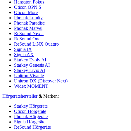
Hansaton Fokus
Oticon OPN S
Oticon More
Phonak Lumity
Phonak Paradise
Phonak Marvel
ReSound Nexia
ReSound One
ReSound LiNX Quattro
Signia IX
Signia AX
Starkey Evolv AI
Starkey Genesis AI
Starkey Livio AI
Unitron Vivante
Unitron DX (Discover Next)
Widex MOMENT
Hörgerätehersteller
& Marken:
Starkey Hörgeräte
Oticon Hörgeräte
Phonak Hörgeräte
Signia Hörgeräte
ReSound Hörgeräte