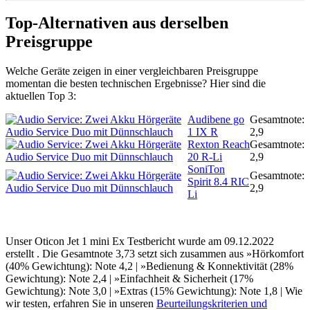
Top-Alternativen aus derselben
Preisgruppe
Welche Geräte zeigen in einer vergleichbaren Preisgruppe
momentan die besten technischen Ergebnisse? Hier sind die
aktuellen Top 3:
Audibene go
Gesamtnote:
1 IX R
2,9
Rexton Reach
Gesamtnote:
20 R-Li
2,9
SoniTon
Gesamtnote:
Spirit 8.4 RIC
2,9
Li
Unser Oticon Jet 1 mini Ex Testbericht wurde am 09.12.2022
erstellt . Die Gesamtnote 3,73 setzt sich zusammen aus »Hörkomfort
(40% Gewichtung): Note 4,2 | »Bedienung & Konnektivität (28%
Gewichtung): Note 2,4 | »Einfachheit & Sicherheit (17%
Gewichtung): Note 3,0 | »Extras (15% Gewichtung): Note 1,8 | Wie
wir testen, erfahren Sie in unseren
Beurteilungskriterien und