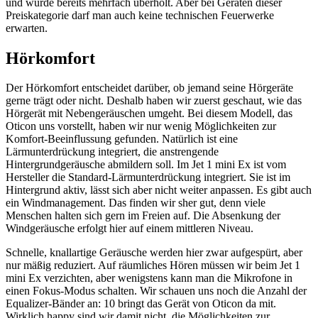
und wurde bereits mehrfach überholt. Aber bei Geräten dieser
Preiskategorie darf man auch keine technischen Feuerwerke
erwarten.
Hörkomfort
Der Hörkomfort entscheidet darüber, ob jemand seine Hörgeräte
gerne trägt oder nicht. Deshalb haben wir zuerst geschaut, wie das
Hörgerät mit Nebengeräuschen umgeht. Bei diesem Modell, das
Oticon uns vorstellt, haben wir nur wenig Möglichkeiten zur
Komfort-Beeinflussung gefunden. Natürlich ist eine
Lärmunterdrückung integriert, die anstrengende
Hintergrundgeräusche abmildern soll. Im Jet 1 mini Ex ist vom
Hersteller die Standard-Lärmunterdrückung integriert. Sie ist im
Hintergrund aktiv, lässt sich aber nicht weiter anpassen. Es gibt auch
ein Windmanagement. Das finden wir sher gut, denn viele
Menschen halten sich gern im Freien auf. Die Absenkung der
Windgeräusche erfolgt hier auf einem mittleren Niveau.
Schnelle, knallartige Geräusche werden hier zwar aufgespürt, aber
nur mäßig reduziert. Auf räumliches Hören müssen wir beim Jet 1
mini Ex verzichten, aber wenigstens kann man die Mikrofone in
einen Fokus-Modus schalten. Wir schauen uns noch die Anzahl der
Equalizer-Bänder an: 10 bringt das Gerät von Oticon da mit.
Wirklich happy sind wir damit nicht, die Möglichkeiten zur