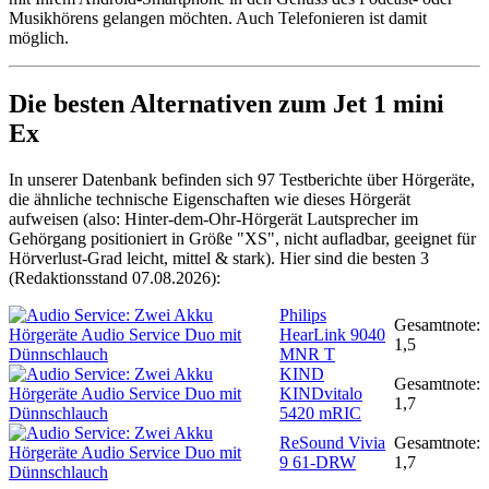
Musikhörens gelangen möchten. Auch Telefonieren ist damit
möglich.
Die besten Alternativen zum Jet 1 mini
Ex
In unserer Datenbank befinden sich 97 Testberichte über Hörgeräte,
die ähnliche technische Eigenschaften wie dieses Hörgerät
aufweisen (also: Hinter-dem-Ohr-Hörgerät Lautsprecher im
Gehörgang positioniert in Größe "XS", nicht aufladbar, geeignet für
Hörverlust-Grad leicht, mittel & stark). Hier sind die besten 3
(Redaktionsstand 07.08.2026):
Philips
Gesamtnote:
HearLink 9040
1,5
MNR T
KIND
Gesamtnote:
KINDvitalo
1,7
5420 mRIC
ReSound Vivia
Gesamtnote:
9 61-DRW
1,7