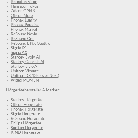
Bernafon Viron
Hansaton Fokus
Oticon OPN S
Oticon More
Phonak Lumity
Phonak Paradise
Phonak Marvel
ReSound Nexia
ReSound One
ReSound LiNX Quattro
Signia IX
Signia AX
Starkey Evolv AI
Starkey Genesis AI
Starkey Livio AI
Unitron Vivante
Unitron DX (Discover Next)
Widex MOMENT
Hörgerätehersteller
& Marken:
Starkey Hörgeräte
Oticon Hörgeräte
Phonak Hörgeräte
Signia Hörgeräte
ReSound Hörgeräte
Philips Hörgeräte
Soniton Hörgeräte
KIND Hörgeräte