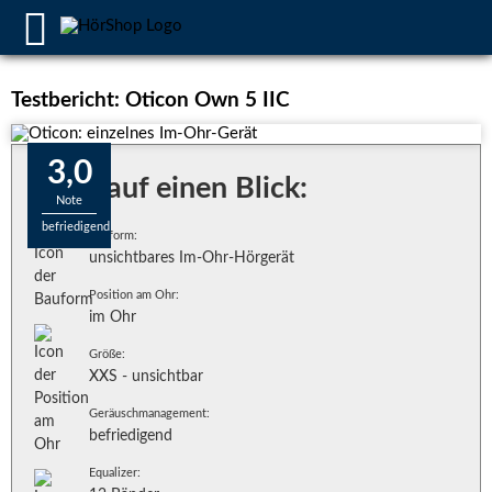
Testbericht: Oticon Own 5 IIC
3,0
Alles auf einen Blick:
Note
befriedigend
Bauform:
unsichtbares Im-Ohr-Hörgerät
Position am Ohr:
im Ohr
Größe:
XXS - unsichtbar
Geräuschmanagement:
befriedigend
Equalizer: