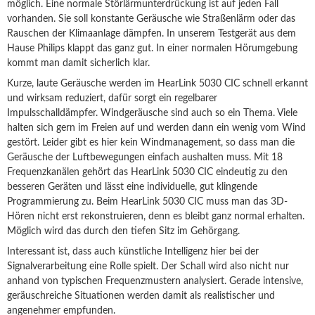
möglich. Eine normale Störlärmunterdrückung ist auf jeden Fall
vorhanden. Sie soll konstante Geräusche wie Straßenlärm oder das
Rauschen der Klimaanlage dämpfen. In unserem Testgerät aus dem
Hause Philips klappt das ganz gut. In einer normalen Hörumgebung
kommt man damit sicherlich klar.
Kurze, laute Geräusche werden im HearLink 5030 CIC schnell erkannt
und wirksam reduziert, dafür sorgt ein regelbarer
Impulsschalldämpfer. Windgeräusche sind auch so ein Thema. Viele
halten sich gern im Freien auf und werden dann ein wenig vom Wind
gestört. Leider gibt es hier kein Windmanagement, so dass man die
Geräusche der Luftbewegungen einfach aushalten muss. Mit 18
Frequenzkanälen gehört das HearLink 5030 CIC eindeutig zu den
besseren Geräten und lässt eine individuelle, gut klingende
Programmierung zu. Beim HearLink 5030 CIC muss man das 3D-
Hören nicht erst rekonstruieren, denn es bleibt ganz normal erhalten.
Möglich wird das durch den tiefen Sitz im Gehörgang.
Interessant ist, dass auch künstliche Intelligenz hier bei der
Signalverarbeitung eine Rolle spielt. Der Schall wird also nicht nur
anhand von typischen Frequenzmustern analysiert. Gerade intensive,
geräuschreiche Situationen werden damit als realistischer und
angenehmer empfunden.