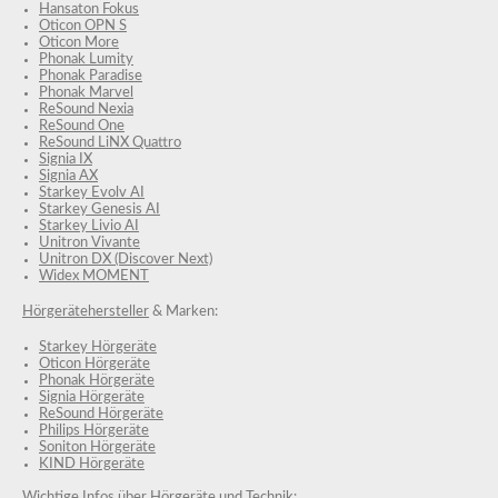
Hansaton Fokus
Oticon OPN S
Oticon More
Phonak Lumity
Phonak Paradise
Phonak Marvel
ReSound Nexia
ReSound One
ReSound LiNX Quattro
Signia IX
Signia AX
Starkey Evolv AI
Starkey Genesis AI
Starkey Livio AI
Unitron Vivante
Unitron DX (Discover Next)
Widex MOMENT
Hörgerätehersteller
& Marken:
Starkey Hörgeräte
Oticon Hörgeräte
Phonak Hörgeräte
Signia Hörgeräte
ReSound Hörgeräte
Philips Hörgeräte
Soniton Hörgeräte
KIND Hörgeräte
Wichtige Infos über Hörgeräte und Technik: