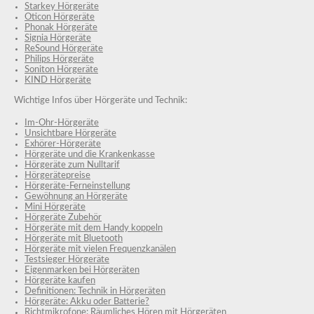
Starkey Hörgeräte
Oticon Hörgeräte
Phonak Hörgeräte
Signia Hörgeräte
ReSound Hörgeräte
Philips Hörgeräte
Soniton Hörgeräte
KIND Hörgeräte
Wichtige Infos über Hörgeräte und Technik:
Im-Ohr-Hörgeräte
Unsichtbare Hörgeräte
Exhörer-Hörgeräte
Hörgeräte und die Krankenkasse
Hörgeräte zum Nulltarif
Hörgerätepreise
Hörgeräte-Ferneinstellung
Gewöhnung an Hörgeräte
Mini Hörgeräte
Hörgeräte Zubehör
Hörgeräte mit dem Handy koppeln
Hörgeräte mit Bluetooth
Hörgeräte mit vielen Frequenzkanälen
Testsieger Hörgeräte
Eigenmarken bei Hörgeräten
Hörgeräte kaufen
Definitionen: Technik in Hörgeräten
Hörgeräte: Akku oder Batterie?
Richtmikrofone: Räumliches Hören mit Hörgeräten