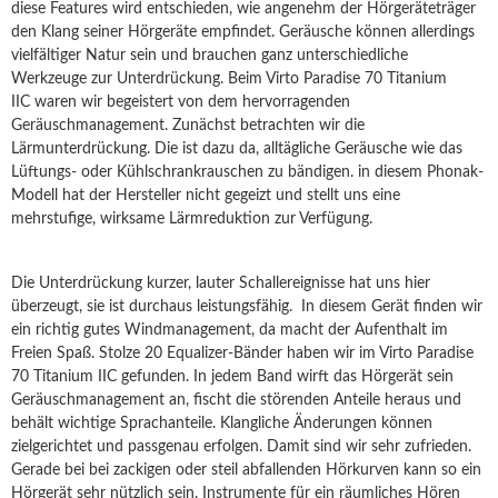
diese Features wird entschieden, wie angenehm der Hörgeräteträger
den Klang seiner Hörgeräte empfindet. Geräusche können allerdings
vielfältiger Natur sein und brauchen ganz unterschiedliche
Werkzeuge zur Unterdrückung. Beim Virto Paradise 70 Titanium
IIC waren wir begeistert von dem hervorragenden
Geräuschmanagement. Zunächst betrachten wir die
Lärmunterdrückung. Die ist dazu da, alltägliche Geräusche wie das
Lüftungs- oder Kühlschrankrauschen zu bändigen. in diesem Phonak-
Modell hat der Hersteller nicht gegeizt und stellt uns eine
mehrstufige, wirksame Lärmreduktion zur Verfügung.
Die Unterdrückung kurzer, lauter Schallereignisse hat uns hier
überzeugt, sie ist durchaus leistungsfähig. In diesem Gerät finden wir
ein richtig gutes Windmanagement, da macht der Aufenthalt im
Freien Spaß. Stolze 20 Equalizer-Bänder haben wir im Virto Paradise
70 Titanium IIC gefunden. In jedem Band wirft das Hörgerät sein
Geräuschmanagement an, fischt die störenden Anteile heraus und
behält wichtige Sprachanteile. Klangliche Änderungen können
zielgerichtet und passgenau erfolgen. Damit sind wir sehr zufrieden.
Gerade bei bei zackigen oder steil abfallenden Hörkurven kann so ein
Hörgerät sehr nützlich sein. Instrumente für ein räumliches Hören