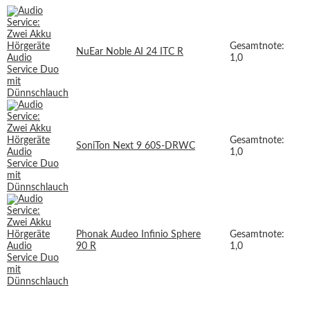
Gesamtnote:
NuEar Noble AI 24 ITC R
1,0
Gesamtnote:
SoniTon Next 9 60S-DRWC
1,0
Phonak Audeo Infinio Sphere
Gesamtnote:
90 R
1,0