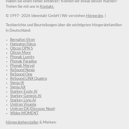
Haben Sie einen Fehler entdeckt? Können wir etwas besser machen?
Treten Sie mit uns in
Kontakt.
© 1997-
2026 Ideentakt GmbH
| Wir verstehen
Hörgeräte
. |
Testberichte und Beurteilungen über die wichtigsten Hörgerätefamilien
in Deutschland:
Bernafon Viron
Hansaton Fokus
Oticon OPN S
Oticon More
Phonak Lumity
Phonak Paradise
Phonak Marvel
ReSound Nexia
ReSound One
ReSound LiNX Quattro
Signia IX
Signia AX
Starkey Evolv AI
Starkey Genesis AI
Starkey Livio AI
Unitron Vivante
Unitron DX (Discover Next)
Widex MOMENT
Hörgerätehersteller
& Marken: