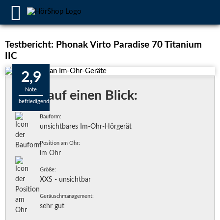
Testbericht: Phonak Virto Paradise 70 Titanium
IIC
2,9
Note
Alles auf einen Blick:
befriedigend
Bauform:
unsichtbares Im-Ohr-Hörgerät
Position am Ohr:
im Ohr
Größe:
XXS - unsichtbar
Geräuschmanagement:
sehr gut