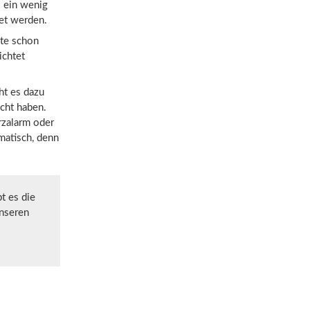
s ein wenig
et werden.
ute schon
ichtet
ht es dazu
icht haben.
rzalarm oder
amatisch, denn
t es die
unseren