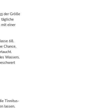
en
der Größe
 tägliche
 mit einer
lasse 68.
ne Chance,
rtaucht.
des Wassers.
beschwert
die Tinnitus-
en lassen.