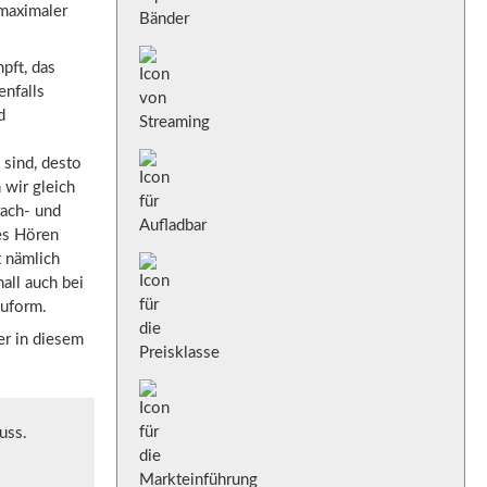
 maximaler
pft, das
nfalls
d
 sind, desto
 wir gleich
rach- und
hes Hören
t nämlich
hall auch bei
auform.
er in diesem
uss.