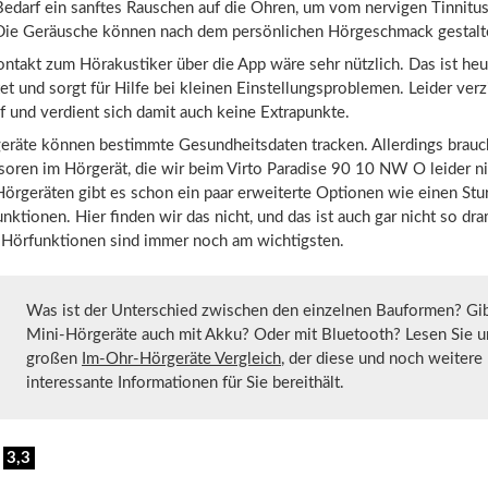
Bedarf ein sanftes Rauschen auf die Ohren, um vom nervigen Tinnitu
Die Geräusche können nach dem persönlichen Hörgeschmack gestalt
ntakt zum Hörakustiker über die App wäre sehr nützlich. Das ist he
tet und sorgt für Hilfe bei kleinen Einstellungsproblemen. Leider verz
f und verdient sich damit auch keine Extrapunkte.
räte können bestimmte Gesundheitsdaten tracken. Allerdings brauc
soren im Hörgerät, die wir beim Virto Paradise 90 10 NW O leider n
örgeräten gibt es schon ein paar erweiterte Optionen wie einen Stu
nktionen. Hier finden wir das nicht, und das ist auch gar nicht so dr
 Hörfunktionen sind immer noch am wichtigsten.
Was ist der Unterschied zwischen den einzelnen Bauformen? Gib
Mini-Hörgeräte auch mit Akku? Oder mit Bluetooth? Lesen Sie 
großen
Im-Ohr-Hörgeräte Vergleich
, der diese und noch weitere
interessante Informationen für Sie bereithält.
:
3,3