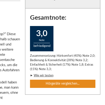
Gesamtnote:
3,0
App?“ Diese
shalb schauen
Note
nell und
befriedigend
h weitere
rete
Zusammensetzung: Hörkomfort (40%): Note 2,0;
osentasche
Bedienung & Konnektivität (28%): Note 3,2;
icks, um die
Einfachheit & Sicherheit (17%): Note 1,8; Extras
(15%): Note 3,3;
s Autofahren
►
Wie wir testen
odell haben
Hörgeräte vergleichen...
he, man kann
teuern, ohne
ht