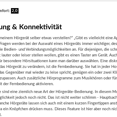
mfort:
2,0
ung & Konnektivität
meinem Hörgerät selber etwas verstellen?“ „Gibt es vielleicht eine 
 Fragen werden bei der Auswahl eines Hörgeräts immer wichtiger, de
ie Bedien- und Verbindungsmöglichkeiten an. Für diejenigen, die sch
 lauter oder leiser stellen wollen, gibt es einen Taster am Gerät. Auc
r besondere Hörsituationen kann man darüber auswählen. Eine disk
das Hörgerät zu verändern, ist die Fernbedienung. Sie hat in jeder H
as Gegenüber mal wieder zu leise spricht, genügen ein oder zwei Kl
nzupassen. Auch zusätzliche Hörprogramme zum Musikhören oder für
it der Fernbedienung aktivieren.
e sind eine ziemlich neue Art der Hörgeräte-Bedienung. In diesem M
lichkeit jedoch noch nicht. Das ist nicht weiter schlimm - Hauptsac
anche Hörgeräte lassen sich auch mit einem kurzen Fingertippen ans
a ein Knöpfchen drücken muss. Dieses Feature ist hier aber noch nic
t.