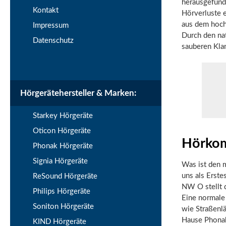
herausgefund
Kontakt
Hörverluste e
aus dem hoch
Impressum
Durch den nat
Datenschutz
sauberen Kla
Hörgerätehersteller & Marken:
Starkey Hörgeräte
Oticon Hörgeräte
Hörkom
Phonak Hörgeräte
Signia Hörgeräte
Was ist den 
uns als Erste
ReSound Hörgeräte
NW O stellt 
Philips Hörgeräte
Eine normale 
Soniton Hörgeräte
wie Straßenl
Hause Phonak 
KIND Hörgeräte