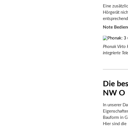
Eine zusätzli
Hörgerät nich
entsprechende
Note Bedien
Phonak Virto 
integrierte T
Die bes
NW O
In unserer Da
Eigenschafte
Bauform in Gr
Hier sind die