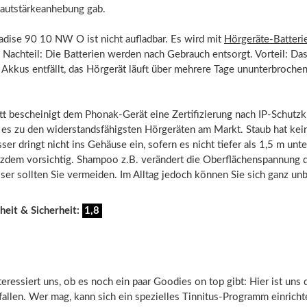
Lautstärkeanhebung gab.
adise 90 10 NW O ist nicht aufladbar. Es wird mit
Hörgeräte-Batteri
 Nachteil: Die Batterien werden nach Gebrauch entsorgt. Vorteil: Das
Akkus entfällt, das Hörgerät läuft über mehrere Tage ununterbrochen
t bescheinigt dem Phonak-Gerät eine Zertifizierung nach IP-Schutzk
 es zu den widerstandsfähigsten Hörgeräten am Markt. Staub hat kei
er dringt nicht ins Gehäuse ein, sofern es nicht tiefer als 1,5 m unte
otzdem vorsichtig. Shampoo z.B. verändert die Oberflächenspannung 
ser sollten Sie vermeiden. Im Alltag jedoch können Sie sich ganz un
heit & Sicherheit:
1,8
nteressiert uns, ob es noch ein paar Goodies on top gibt: Hier ist uns 
allen. Wer mag, kann sich ein spezielles Tinnitus-Programm einricht