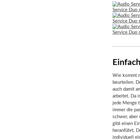
Einfach
Wie kommt ma
beurteilen. D
auch damit a
arbeitet. Da 
jede Menge ty
immer die pa
schwer, aber 
gibt einen E
heranführt. 
individuell e