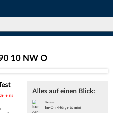
e 90 10 NW O
Test
Alles auf einen Blick:
elle als
Bauform:
Im-Ohr-Hörgerät mini
r