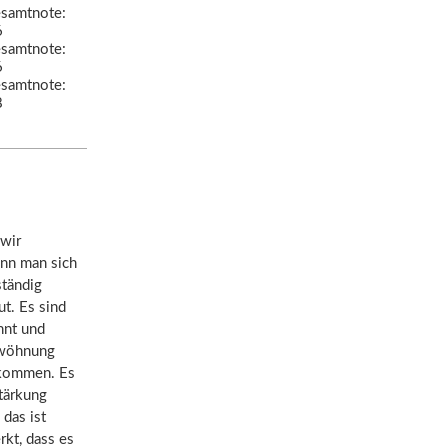
samtnote:
6
samtnote:
6
samtnote:
8
 wir
ann man sich
ständig
t. Es sind
nnt und
ewöhnung
zukommen. Es
tärkung
das ist
rkt, dass es