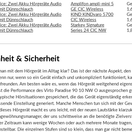
Amplifon ampli-mini 5
Ge
GE CIC Wireless
1,
KIND KINDvaro 5700
Ge
CIC Wireless
1,
Starkey Signature
Ge
Series 24 CIC NW
1,
heit & Sicherheit
n mit dem Hörgerät im Alltag klar? Das ist der nächste Aspekt, den
enn nur, wenn so ein Gerät einfach und unkompliziert funktioniert, k
nfreunden. Am besten wäre es, wenn das Hörgerät weitgehend eigen
ist die Performance des Virto Paradise 90 10 NW O ausgesprochen gu
pische Hörsituationen gespeichert, die das Gerät eigenständig erke
ssende Einstellung generiert. Manche Menschen tun sich mit der G
dieses Hörgerät macht es uns leicht, mit der neuen Lautstärke klar
ingewöhnungsmanager, der uns schrittweise an die benötigte Zielvers
Der Zeitraum kann wenige Wochen oder auch mehrere Monate tragen, 
instellbar. Die einzelnen Stufen sind so klein, dass man gar nicht beme