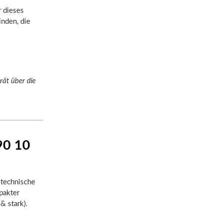
r dieses
inden, die
ät über die
90 10
 technische
pakter
& stark).