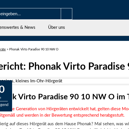
enswertes & News
Über uns
räte
>
Phonak Virto Paradise 90 10 NW O
ericht: Phonak Virto Paradis
0
onak Virto Paradise 90 10 NW O im 
e
igend
ne neue Generation von Hörgeräten entwickelt hat, gelten diese Mod
eitgemäß und werden in der Bewertung entsprechend herabgestuft.
gierig auf dieses Hörgerät aus dem Hause Phonak? Mal sehen, was wi