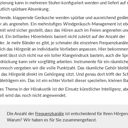
ierung kann in mehreren Stufen konfiguriert werden und liefert auf
utlich spürbare Absenkung.
retende, klappernde Geräusche werden spürbar und ausreichend gedäm
r als angenehm. Ein mehrstufiges Windgeräusch-Management ist ebe
mit wird sicher gestellt, dass das Hören auch im Freien angenehm un
st. Ein brillantes Hörerlebnis basiert nicht zuletzt auf der Anzahl der
r. Je mehr Bänder es gibt, je schmaler die einzelnen Frequenzkanäle
sich das Hörgerät an individuelle Vorlieben anpassen. Hier bekommen
mit lässt sich nicht nur ein toller Klangeindruck basteln, auch die Sp
drückung kann sehr sorgfältig arbeiten. Instrumente für ein räumlic
dennoch vergeben wir die volle Punktzahl. Das räumliche Gehör bleib
l das Hörgerät direkt im Gehörgang sitzt. Und genau dort trifft der Sc
teträgern ein. Das ist ein echter Vorteil dieser speziellen, kleinen B
s Thema in der Hörakustik ist der Einsatz künstlicher Intelligenz, ab
l wird das noch nicht angewendet.
Die Anzahl der
Frequenzkanäle
ist entscheidend für Ihren Hörgen
Warum? Wir haben es für Sie zusammengefasst.