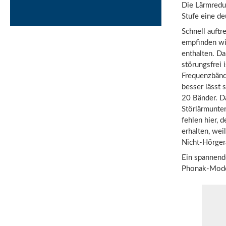
Die Lärmreduz
Stufe eine de
Schnell auft
empfinden wi
enthalten. Da
störungsfrei i
Frequenzbände
besser lässt 
20 Bänder. Da
Störlärmunter
fehlen hier, 
erhalten, wei
Nicht-Hörgerä
Ein spannende
Phonak-Model