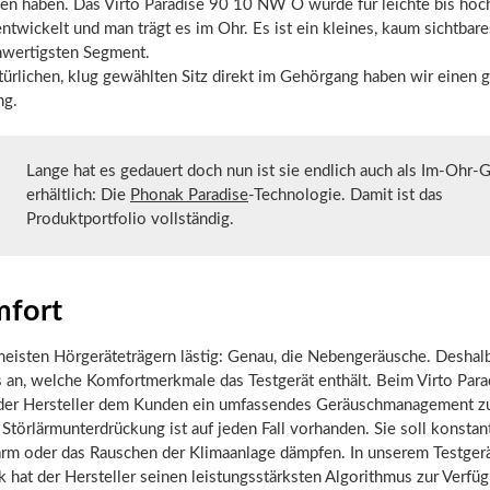
en haben. Das Virto Paradise 90 10 NW O wurde für leichte bis hoc
ntwickelt und man trägt es im Ohr. Es ist ein kleines, kaum sichtbar
wertigsten Segment.
ürlichen, klug gewählten Sitz direkt im Gehörgang haben wir einen g
ng.
Lange hat es gedauert doch nun ist sie endlich auch als Im-Ohr-G
erhältlich: Die
Phonak Paradise
-Technologie. Damit ist das
Produktportfolio vollständig.
fort
meisten Hörgeräteträgern lästig: Genau, die Nebengeräusche. Deshal
s an, welche Komfortmerkmale das Testgerät enthält. Beim Virto Par
der Hersteller dem Kunden ein umfassendes Geräuschmanagement zu
Störlärmunterdrückung ist auf jeden Fall vorhanden. Sie soll konsta
ärm oder das Rauschen der Klimaanlage dämpfen. In unserem Testger
hat der Hersteller seinen leistungsstärksten Algorithmus zur Verfüg