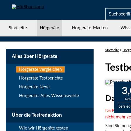
Startseite
Hörgeräte
Hörgeräte-Marken
Wiss
Startseite
>
Hörge
Alles über Hörgeräte
Testb
Hörgeräte vergleichen
Hörgeräte Testberichte
Hörgeräte News
3,
Hörgeräte: Alles Wissenswerte
Das Ph
Not
befried
Da Phonak ei
Über die Testredaktion
nicht mehr z
Sind Sie neu
Wie wir Hörgeräte testen