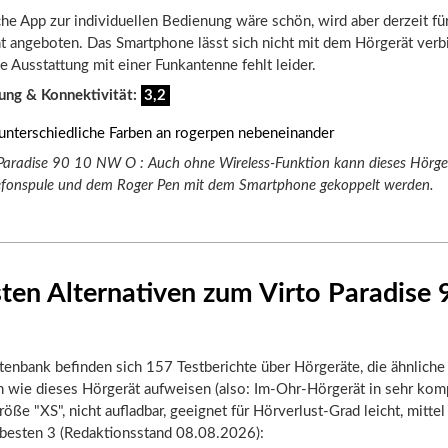
che App zur individuellen Bedienung wäre schön, wird aber derzeit fü
t angeboten. Das Smartphone lässt sich nicht mit dem Hörgerät verb
 Ausstattung mit einer Funkantenne fehlt leider.
ung & Konnektivität:
3,2
Paradise 90 10 NW O : Auch ohne Wireless-Funktion kann dieses Hörger
elefonspule und dem Roger Pen mit dem Smartphone gekoppelt werden.
ten Alternativen zum Virto Paradise 
tenbank befinden sich 157 Testberichte über Hörgeräte, die ähnliche
n wie dieses Hörgerät aufweisen (also: Im-Ohr-Hörgerät in sehr kom
öße "XS", nicht aufladbar, geeignet für Hörverlust-Grad leicht, mittel 
 besten 3 (Redaktionsstand 08.08.2026):