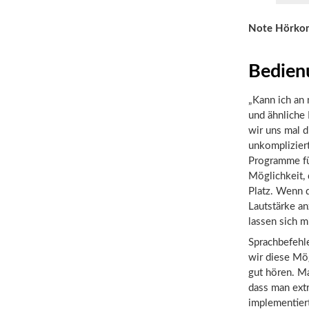
Note Hörko
Bedien
„Kann ich an 
und ähnliche
wir uns mal d
unkompliziert
Programme fü
Möglichkeit, 
Platz. Wenn d
Lautstärke a
lassen sich m
Sprachbefehl
wir diese Mög
gut hören. M
dass man extr
implementier