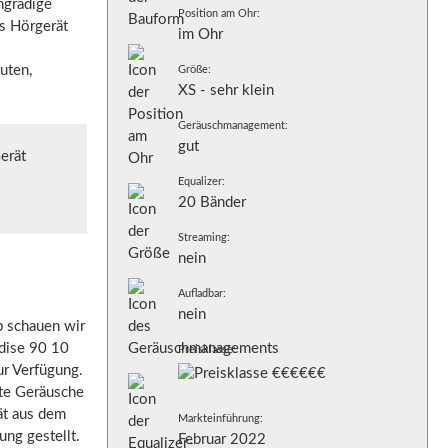
hgradige
Position am Ohr:
es Hörgerät
im Ohr
uten,
Größe:
XS - sehr klein
Geräuschmanagement:
gut
erät
Equalizer:
20 Bänder
Streaming:
nein
Aufladbar:
nein
b schauen wir
adise 90 10
Preisklasse:
r Verfügung.
nte Geräusche
ät aus dem
Markteinführung:
ung gestellt.
Februar 2022