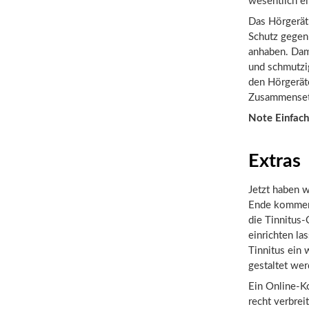
wesentlich ei
Das Hörgerät 
Schutz gegen
anhaben. Dam
und schmutzi
den Hörgerät
Zusammensetz
Note Einfach
Extras
Jetzt haben 
Ende kommen, 
die Tinnitus-
einrichten la
Tinnitus ein
gestaltet wer
Ein Online-Ko
recht verbrei