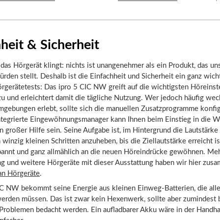
heit & Sicherheit
l das Hörgerät klingt: nichts ist unangenehmer als ein Produkt, das un
ürden stellt. Deshalb ist die Einfachheit und Sicherheit ein ganz wic
rgerätetests: Das ipro 5 CIC NW greift auf die wichtigsten Höreinst
u und erleichtert damit die tägliche Nutzung. Wer jedoch häufig we
mgebungen erlebt, sollte sich die manuellen Zusatzprogramme konfig
integrierte Eingewöhnungsmanager kann Ihnen beim Einstieg in die W
 großer Hilfe sein. Seine Aufgabe ist, im Hintergrund die Lautstärke
 winzig kleinen Schritten anzuheben, bis die Ziellautstärke erreicht i
spannt und ganz allmählich an die neuen Höreindrücke gewöhnen. Meh
 und weitere Hörgeräte mit dieser Ausstattung haben wir hier zus
n Hörgeräte
.
IC NW bekommt seine Energie aus kleinen Einweg-Batterien, die alle
erden müssen. Das ist zwar kein Hexenwerk, sollte aber zumindest 
Problemen bedacht werden. Ein aufladbarer Akku wäre in der Handh