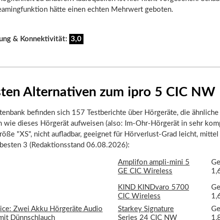
reamingfunktion hätte einen echten Mehrwert geboten.
ung & Konnektivität:
3,0
sten Alternativen zum ipro 5 CIC NW
tenbank befinden sich 157 Testberichte über Hörgeräte, die ähnliche
n wie dieses Hörgerät aufweisen (also: Im-Ohr-Hörgerät in sehr kom
öße "XS", nicht aufladbar, geeignet für Hörverlust-Grad leicht, mittel 
 besten 3 (Redaktionsstand 06.08.2026):
Amplifon ampli-mini 5
Ge
GE CIC Wireless
1,
KIND KINDvaro 5700
Ge
CIC Wireless
1,
Starkey Signature
Ge
Series 24 CIC NW
1,