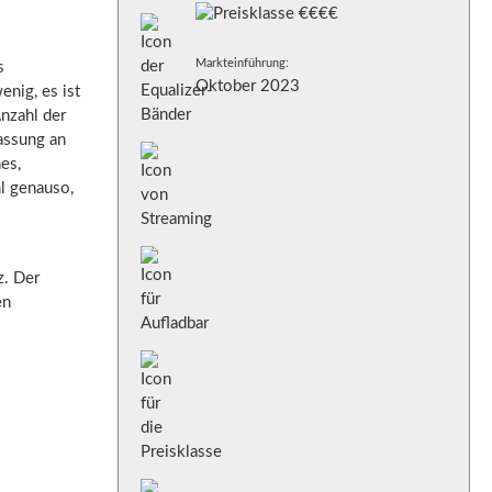
Markteinführung:
s
Oktober 2023
enig, es ist
nzahl der
assung an
es,
l genauso,
z. Der
en