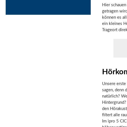
Hier schauen 
getragen wir
können es all
ein kleines 
Trageort dire
Hörkom
Unsere erste
sagen, denn d
natürlich? We
Hintergrund?
den Hörakusti
filtert alle 
Im ipro 5 CI