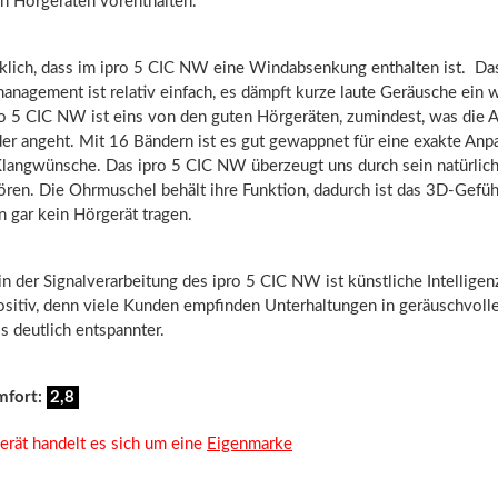
n Hörgeräten vorenthalten.
cklich, dass im ipro 5 CIC NW eine Windabsenkung enthalten ist. Da
anagement ist relativ einfach, es dämpft kurze laute Geräusche ein w
ro 5 CIC NW ist eins von den guten Hörgeräten, zumindest, was die A
er angeht. Mit 16 Bändern ist es gut gewappnet für eine exakte Anp
Klangwünsche. Das ipro 5 CIC NW überzeugt uns durch sein natürlich
ören. Die Ohrmuschel behält ihre Funktion, dadurch ist das 3D-Gefüh
 gar kein Hörgerät tragen.
in der Signalverarbeitung des ipro 5 CIC NW ist künstliche Intelligen
positiv, denn viele Kunden empfinden Unterhaltungen in geräuschvoll
ls deutlich entspannter.
mfort:
2,8
erät handelt es sich um eine
Eigenmarke