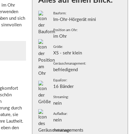
Alles auf einen Blick:
s im Ohr
Verwenden
Bauform:
aben und sich
Im-Ohr-Hörgerät mini
 sinnvollen
Position am Ohr:
im Ohr
Größe:
XS - sehr klein
Geräuschmanagement:
befriedigend
Equalizer:
16 Bänder
ngkomfort
 schön
Streaming:
m
nein
erung durch
Aufladbar:
ature, sie
nein
hre Lautheit.
t eben den
Preisklasse: