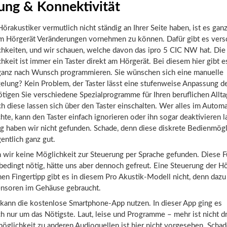
ung & Konnektivität
örakustiker vermutlich nicht ständig an Ihrer Seite haben, ist es ganz 
am Hörgerät Veränderungen vornehmen zu können. Dafür gibt es ver
hkeiten, und wir schauen, welche davon das ipro 5 CIC NW hat. Die 
keit ist immer ein Taster direkt am Hörgerät. Bei diesem hier gibt e
h ganz nach Wunsch programmieren. Sie wünschen sich eine manuelle
elung? Kein Problem, der Taster lässt eine stufenweise Anpassung de
tigen Sie verschiedene Spezialprogramme für Ihren beruflichen Allta
 diese lassen sich über den Taster einschalten.
Wer alles im Automa
te, kann den Taster einfach ignorieren oder ihn sogar deaktivieren 
g haben wir nicht gefunden. Schade, denn diese diskrete Bedienmögl
gentlich ganz gut.
 wir keine Möglichkeit zur Steuerung per Sprache gefunden. Diese Fu
bedingt nötig, hätte uns aber dennoch gefreut. Eine Steuerung der H
en Fingertipp gibt es in diesem Pro Akustik-Modell nicht, denn dazu
nsoren im Gehäuse gebraucht.
kann die kostenlose Smartphone-App nutzen. In dieser App ging es
h nur um das Nötigste. Laut, leise und Programme – mehr ist nicht dr
glichkeit zu anderen Audioquellen ist hier nicht vorgesehen. Schad