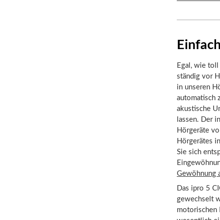
Einfach
Egal, wie tol
ständig vor H
in unseren Hö
automatisch z
akustische U
lassen. Der 
Hörgeräte von
Hörgerätes in
Sie sich ent
Eingewöhnung
Gewöhnung a
Das ipro 5 C
gewechselt w
motorischen 