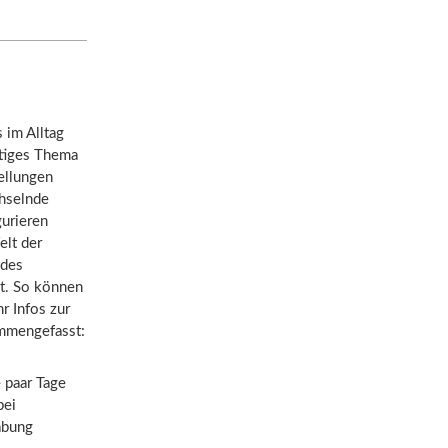
s im Alltag
htiges Thema
ellungen
chselnde
urieren
elt der
 des
st. So können
r Infos zur
ammengefasst:
 paar Tage
bei
abung