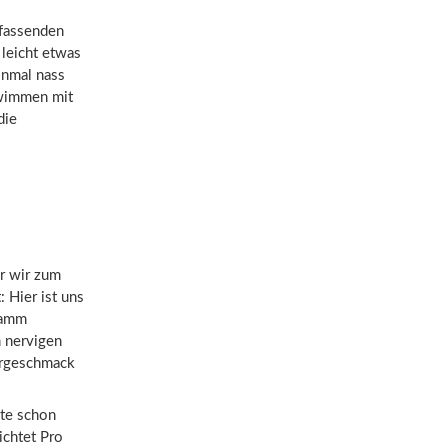
mfassenden
leicht etwas
inmal nass
hwimmen mit
die
r wir zum
 Hier ist uns
gramm
m nervigen
örgeschmack
ute schon
ichtet Pro