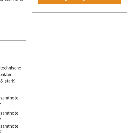
 technische
pakter
& stark).
samtnote:
6
samtnote:
6
samtnote:
8