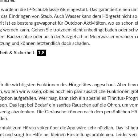
nfacher.
wurde in die IP-Schutzklasse 68 eingestuft. Das garantiert einen u
 das Eindringen von Staub. Auch Wasser kann dem Hörgerät nicht so 
it ist es bestens gewappnet für Outdoor-Aktivitäten, wo es schon e
g werden kann. Gehen Sie trotzdem nicht unbedingt baden oder sc
en. Badezusätze oder auch der Salzgehalt im Meerwasser verändern 
ung und können letztendlich doch schaden.
heit & Sicherheit:
1,8
wir die wichtigsten Funktionen des Hörgerätes angeschaut. Aber bevo
wollen wir wissen, ob es noch ein paar zusätzliche Funktionen gibt:
Option aufgefallen. Wer mag, kann sich ein spezielles Tinnitus-Pro
ssen. Das legt bei Bedarf ein sanftes Rauschen auf die Ohren, um vo
 wenig abzulenken. Die Geräusche können nach dem persönlichen H
den.
ntakt zum Hörakustiker über die App wäre sehr nützlich. Das ist he
tet und sorgt für Hilfe bei kleinen Einstellungsproblemen. Leider verz