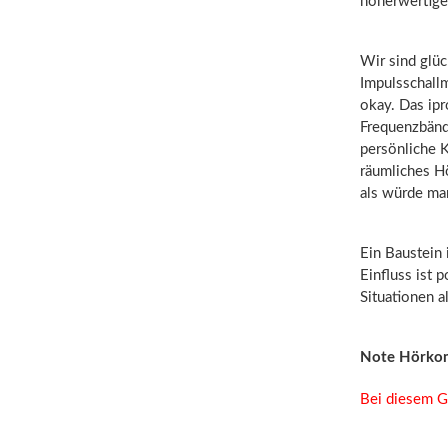
höherwertige
Wir sind glü
Impulsschallm
okay. Das ip
Frequenzbänd
persönliche 
räumliches H
als würde man
Ein Baustein 
Einfluss ist 
Situationen a
Note Hörko
Bei diesem G