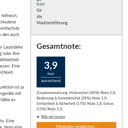
hilfreich,
schiedene
einfachste
s den auch.
Gesamtnote:
r Lautstärke
g oder Ihre
tikbetrieb
3,9
lassen.
Eine
ichkeit
Note
ausreichend
nktion ist ja
Zusammensetzung: Hörkomfort (40%): Note 2,8;
örgeräte mit
Bedienung & Konnektivität (28%): Note 3,0;
 hätte es
Einfachheit & Sicherheit (17%): Note 1,8; Extras
(15%): Note 3,3;
►
Wie wir testen
in. Eine
Hörgeräte vergleichen...
e, denn eine