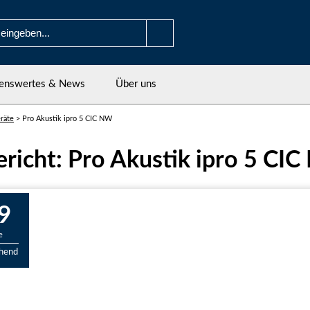
enswertes & News
Über uns
räte
>
Pro Akustik ipro 5 CIC NW
ericht: Pro Akustik ipro 5 CI
9
e
chend