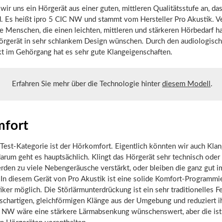
wir uns ein Hörgerät aus einer guten, mittleren Qualitätsstufe an, da
d. Es heißt ipro 5 CIC NW und stammt vom Hersteller Pro Akustik. 
e Menschen, die einen leichten, mittleren und stärkeren Hörbedarf h
Hörgerät in sehr schlankem Design wünschen. Durch den audiologisch
kt im Gehörgang hat es sehr gute Klangeigenschaften.
Erfahren Sie mehr über die Technologie hinter
diesem Modell
.
fort
 Test-Kategorie ist der Hörkomfort. Eigentlich könnten wir auch Kla
arum geht es hauptsächlich. Klingt das Hörgerät sehr technisch oder
rden zu viele Nebengeräusche verstärkt, oder bleiben die ganz gut i
 In diesem Gerät von Pro Akustik ist eine solide Komfort-Programmi
ker möglich. Die Störlärmunterdrückung ist ein sehr traditionelles Fe
rauschartigen, gleichförmigen Klänge aus der Umgebung und reduziert i
C NW wäre eine stärkere Lärmabsenkung wünschenswert, aber die is