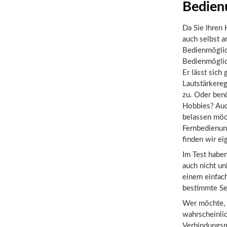
Bedien
Da Sie Ihren H
auch selbst 
Bedienmöglic
Bedienmöglich
Er lässt sic
Lautstärkereg
zu. Oder benö
Hobbies? Auch
belassen möch
Fernbedienun
finden wir ei
Im Test haben
auch nicht un
einem einfach
bestimmte Se
Wer möchte, 
wahrscheinlic
Verbindungsmö