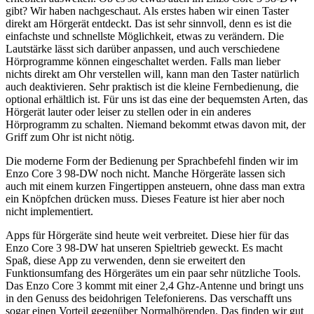
gibt? Wir haben nachgeschaut. Als erstes haben wir einen Taster
direkt am Hörgerät entdeckt. Das ist sehr sinnvoll, denn es ist die
einfachste und schnellste Möglichkeit, etwas zu verändern. Die
Lautstärke lässt sich darüber anpassen, und auch verschiedene
Hörprogramme können eingeschaltet werden. Falls man lieber
nichts direkt am Ohr verstellen will, kann man den Taster natürlich
auch deaktivieren. Sehr praktisch ist die kleine Fernbedienung, die
optional erhältlich ist. Für uns ist das eine der bequemsten Arten, das
Hörgerät lauter oder leiser zu stellen oder in ein anderes
Hörprogramm zu schalten. Niemand bekommt etwas davon mit, der
Griff zum Ohr ist nicht nötig.
Die moderne Form der Bedienung per Sprachbefehl finden wir im
Enzo Core 3 98-DW noch nicht. Manche Hörgeräte lassen sich
auch mit einem kurzen Fingertippen ansteuern, ohne dass man extra
ein Knöpfchen drücken muss. Dieses Feature ist hier aber noch
nicht implementiert.
Apps für Hörgeräte sind heute weit verbreitet. Diese hier für das
Enzo Core 3 98-DW hat unseren Spieltrieb geweckt. Es macht
Spaß, diese App zu verwenden, denn sie erweitert den
Funktionsumfang des Hörgerätes um ein paar sehr nützliche Tools.
Das Enzo Core 3 kommt mit einer 2,4 Ghz-Antenne und bringt uns
in den Genuss des beidohrigen Telefonierens. Das verschafft uns
sogar einen Vorteil gegenüber Normalhörenden. Das finden wir gut