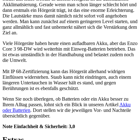
Akklimatisierung. Gerade wenn man schon länger schlecht hört und
dann erstmals ein Hörgerät trägt, ist das eine enorme Erleichterung.
Die Lautstärke muss damit nämlich nicht sofort voll angehoben
werden. Man kann zunächst auf einem geringeren Level starten, und
ganz allmählich und fast unbemerkt nähert sich die Verstärkung dem
Ziel an.
Viele Hörgeräte haben heute einen aufladbaren Akku, aber das Enzo
Core 3 98-DW wird weiterhin mit Einweg-Batterien betrieben. Das
ist etwas umständlich in der Handhabung und belastet zudem noch
die Umwelt.
Mit IP 68-Zertifizierung kann das Hörgerät allerhand widrigen
Einflüssen widerstehen. Staub kann nicht eindringen, auch einem
längeren Untertauchen in Wasser hält es stand, und gegen
Berührungen ist es ebenfalls geschützt.
Wenn Sie noch überlegen, ob Batterien oder ein Akku besser zu
Ihrem Alltag passen, lohnt sich ein Blick in unseren Artikel
Akku
oder Batterien
. Dort stellen wir die jeweiligen Vor- und Nachteile
übersichtlich gegenüber.
Note Einfachheit & Sicherheit:
3,0
Extras