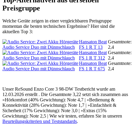
Top-Alternativen aus derselben
Preisgruppe
Welche Geräte zeigen in einer vergleichbaren Preisgruppe
momentan die besten technischen Ergebnisse? Hier sind die
aktuellen Top 3:
Hansaton Beat
Gesamtnote:
FS 1 R T 13
2,4
Hansaton Beat
Gesamtnote:
FS 1 R T 312
2,4
Hansaton Beat
Gesamtnote:
FS 1 R T 675
2,4
Unser ReSound Enzo Core 3 98-DW Testbericht wurde am
12.03.2026 erstellt . Die Gesamtnote 3,22 setzt sich zusammen aus
»Hörkomfort (40% Gewichtung): Note 4,7 | »Bedienung &
Konnektivität (28% Gewichtung): Note 1,7 | »Einfachheit &
Sicherheit (17% Gewichtung): Note 3,0 | »Extras (15%
Gewichtung): Note 2,5 | Wie wir testen, erfahren Sie in unseren
Beurteilungskriterien und Teststandards
.