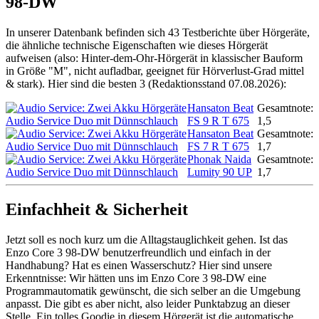
98-DW
In unserer Datenbank befinden sich 43 Testberichte über Hörgeräte,
die ähnliche technische Eigenschaften wie dieses Hörgerät
aufweisen (also: Hinter-dem-Ohr-Hörgerät in klassischer Bauform
in Größe "M", nicht aufladbar, geeignet für Hörverlust-Grad mittel
& stark). Hier sind die besten 3 (Redaktionsstand 07.08.2026):
Hansaton Beat
Gesamtnote:
FS 9 R T 675
1,5
Hansaton Beat
Gesamtnote:
FS 7 R T 675
1,7
Phonak Naida
Gesamtnote:
Lumity 90 UP
1,7
Einfachheit & Sicherheit
Jetzt soll es noch kurz um die Alltagstauglichkeit gehen. Ist das
Enzo Core 3 98-DW benutzerfreundlich und einfach in der
Handhabung? Hat es einen Wasserschutz? Hier sind unsere
Erkenntnisse: Wir hätten uns im Enzo Core 3 98-DW eine
Programmautomatik gewünscht, die sich selber an die Umgebung
anpasst. Die gibt es aber nicht, also leider Punktabzug an dieser
Stelle. Ein tolles Goodie in diesem Hörgerät ist die automatische