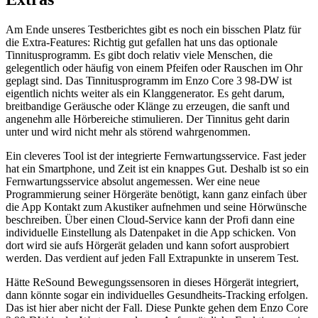
Am Ende unseres Testberichtes gibt es noch ein bisschen Platz für
die Extra-Features: Richtig gut gefallen hat uns das optionale
Tinnitusprogramm. Es gibt doch relativ viele Menschen, die
gelegentlich oder häufig von einem Pfeifen oder Rauschen im Ohr
geplagt sind. Das Tinnitusprogramm im Enzo Core 3 98-DW ist
eigentlich nichts weiter als ein Klanggenerator. Es geht darum,
breitbandige Geräusche oder Klänge zu erzeugen, die sanft und
angenehm alle Hörbereiche stimulieren. Der Tinnitus geht darin
unter und wird nicht mehr als störend wahrgenommen.
Ein cleveres Tool ist der integrierte Fernwartungsservice. Fast jeder
hat ein Smartphone, und Zeit ist ein knappes Gut. Deshalb ist so ein
Fernwartungsservice absolut angemessen. Wer eine neue
Programmierung seiner Hörgeräte benötigt, kann ganz einfach über
die App Kontakt zum Akustiker aufnehmen und seine Hörwünsche
beschreiben. Über einen Cloud-Service kann der Profi dann eine
individuelle Einstellung als Datenpaket in die App schicken.
Von
dort wird sie aufs Hörgerät geladen und kann sofort ausprobiert
werden. Das verdient auf jeden Fall Extrapunkte in unserem Test.
Hätte ReSound Bewegungssensoren in dieses Hörgerät integriert,
dann könnte sogar ein individuelles Gesundheits-Tracking erfolgen.
Das ist hier aber nicht der Fall. Diese Punkte gehen dem Enzo Core