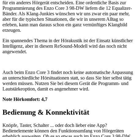
für ein anderes Hörgerät entscheiden. Eine ordentliche Basis zur
Programmierung des Enzo Core 3 98-DW liefern die 12 Equalizer-
Bänder. Als Klang-Junkies wünschen wir uns zwar ein paar mehr,
aber für die typischen Situationen, die wir in unserem Alltag so
erleben, kann man daraus schon ein ganz vernünftiges Klangbild
erzeugen.
Ein spannendes Thema in der Hörakustik ist der Einsatz künstlicher
Intelligenz, aber in diesem ReSound-Modell wird das noch nicht
angewendet.
Auch beim Enzo Core 3 findet noch keine automatische Anpassung
an unterschiedliche Hörsituationen statt, so dass Sie hier selbst tätig
werden müssen. Nutzen Sie bei diesem Gerät die Programm- und
Lautstärkeoption, damit es angenehmer wird.
Note Hörkomfort:
4,7
Bedienung & Konnektivität
Knöpfe, Taster, Schalter ... oder doch lieber eine App?
Bedienelemente können den Funktionsumfang von Hörgeräten
erheblich ausweiten. Ob es so etwas auch im Enzo Core 3 98-DW