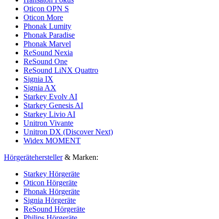
Oticon OPN S
Oticon More
Phonak Lumity
Phonak Paradise
Phonak Marvel
ReSound Nexia
ReSound One
ReSound LiNX Quattro
Signia IX
Signia AX
Starkey Evolv AI
Starkey Genesis AI
Starkey Livio AI
Unitron Vivante
Unitron DX (Discover Next)
Widex MOMENT
Hörgerätehersteller
& Marken:
Starkey Hörgeräte
Oticon Hörgeräte
Phonak Hörgeräte
Signia Hörgeräte
ReSound Hörgeräte
Philips Hörgeräte