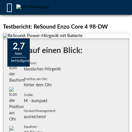
Testbericht: ReSound Enzo Core 4 98-DW
2,7
Alles auf einen Blick:
Note
befriedigend
Bauform:
klassisches Hörgerät
Position am Ohr:
hinter dem Ohr
Größe:
M - kompakt
Geräuschmanagement:
ausreichend
Equalizer: