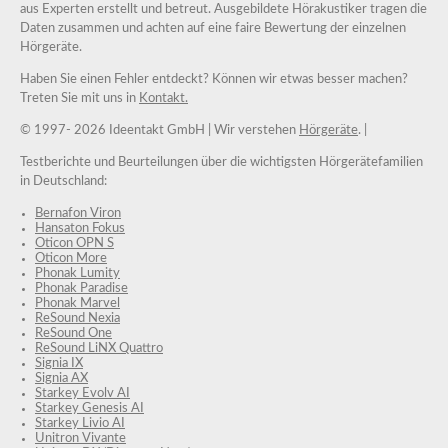
aus Experten erstellt und betreut. Ausgebildete Hörakustiker tragen die
Daten zusammen und achten auf eine faire Bewertung der einzelnen
Hörgeräte.
Haben Sie einen Fehler entdeckt? Können wir etwas besser machen?
Treten Sie mit uns in
Kontakt.
© 1997-
2026 Ideentakt GmbH
| Wir verstehen
Hörgeräte
. |
Testberichte und Beurteilungen über die wichtigsten Hörgerätefamilien
in Deutschland:
Bernafon Viron
Hansaton Fokus
Oticon OPN S
Oticon More
Phonak Lumity
Phonak Paradise
Phonak Marvel
ReSound Nexia
ReSound One
ReSound LiNX Quattro
Signia IX
Signia AX
Starkey Evolv AI
Starkey Genesis AI
Starkey Livio AI
Unitron Vivante