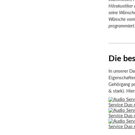
Hörakustiker 
seine Wünsche
Wünsche vom d
programmiert
Die be
In unserer Da
Eigenschafte
Gehörgang pos
& stark). Hie