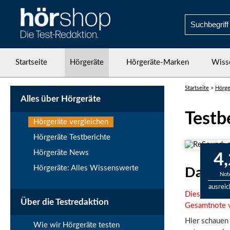
Startseite
Hörgeräte
Hörgeräte-Marken
Wiss
Startseite
>
Hörge
Alles über Hörgeräte
Testb
Hörgeräte vergleichen
Hörgeräte Testberichte
Hörgeräte News
4,
Hörgeräte: Alles Wissenswerte
Das Re
Not
ausrei
Diese Technik
Über die Testredaktion
Gesamtnote v
Hier schauen 
Wie wir Hörgeräte testen