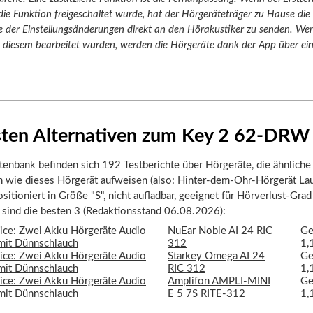
die Funktion freigeschaltet wurde, hat der Hörgeräteträger zu Hause die 
 der Einstellungsänderungen direkt an den Hörakustiker zu senden. We
iesem bearbeitet wurden, werden die Hörgeräte dank der App über ei
.
sten Alternativen zum Key 2 62-DRW
tenbank befinden sich 192 Testberichte über Hörgeräte, die ähnliche
n wie dieses Hörgerät aufweisen (also: Hinter-dem-Ohr-Hörgerät La
itioniert in Größe "S", nicht aufladbar, geeignet für Hörverlust-Grad 
r sind die besten 3 (Redaktionsstand 06.08.2026):
NuEar Noble AI 24 RIC
Ge
312
1,
Starkey Omega AI 24
Ge
RIC 312
1,
Amplifon AMPLI-MINI
Ge
E 5 7S RITE-312
1,