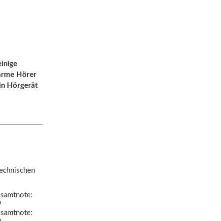
einige
sarme Hörer
ein Hörgerät
technischen
samtnote:
9
samtnote: