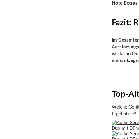
Note Extras
Fazit:
Im Gesamterg
Ausstattung
ist das in Or
mit umfangr
Top-Alt
Welche Gerät
Ergebnisse? H