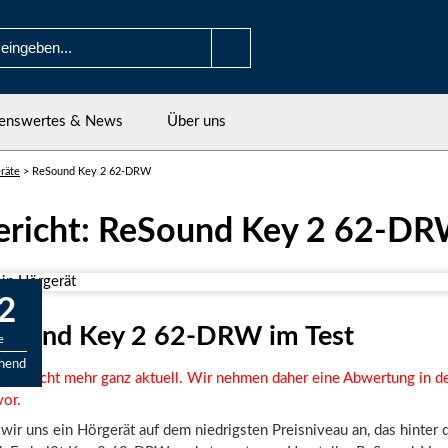
enswertes & News
Über uns
räte
>
ReSound Key 2 62-DRW
ericht: ReSound Key 2 62-D
2
Sound Key 2 62-DRW im Test
e
chend
 ist nicht mehr ganz aktuell. Wir nehmen daher eine Abwertung in d
or.
wir uns ein Hörgerät auf dem niedrigsten Preisniveau an, das hinter