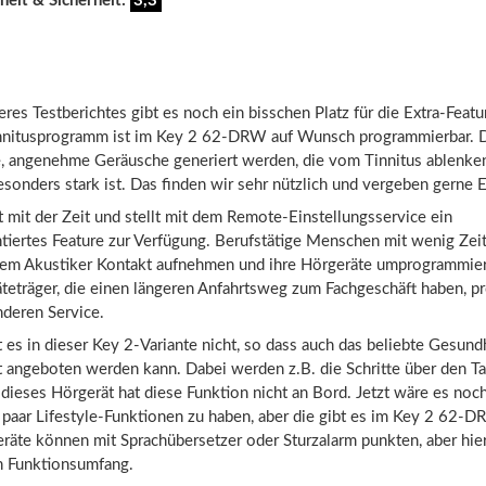
heit & Sicherheit:
3,3
es Testberichtes gibt es noch ein bisschen Platz für die Extra-Featu
innitusprogramm ist im Key 2 62-DRW auf Wunsch programmierbar. 
e, angenehme Geräusche generiert werden, die vom Tinnitus ablenke
sonders stark ist. Das finden wir sehr nützlich und vergeben gerne 
mit der Zeit und stellt mit dem Remote-Einstellungsservice ein
ntiertes Feature zur Verfügung. Berufstätige Menschen mit wenig Zei
hrem Akustiker Kontakt aufnehmen und ihre Hörgeräte umprogrammier
eträger, die einen längeren Anfahrtsweg zum Fachgeschäft haben, pr
deren Service.
 es in dieser Key 2-Variante nicht, so dass auch das beliebte Gesund
t angeboten werden kann. Dabei werden z.B. die Schritte über den Ta
dieses Hörgerät hat diese Funktion nicht an Bord. Jetzt wäre es noc
paar Lifestyle-Funktionen zu haben, aber die gibt es im Key 2 62-D
äte können mit Sprachübersetzer oder Sturzalarm punkten, aber hier
n Funktionsumfang.