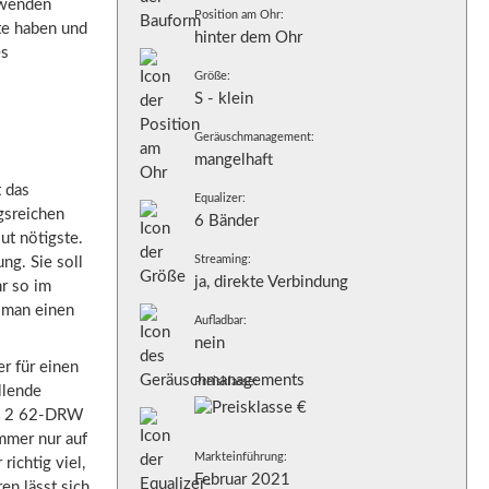
rwenden
Position am Ohr:
te haben und
hinter dem Ohr
es
Größe:
S - klein
Geräuschmanagement:
mangelhaft
 das
Equalizer:
gsreichen
6 Bänder
ut nötigste.
Streaming:
ng. Sie soll
ja, direkte Verbindung
r so im
 man einen
Aufladbar:
nein
r für einen
Preisklasse:
llende
Key 2 62-DRW
mmer nur auf
Markteinführung:
ichtig viel,
Februar 2021
en lässt sich