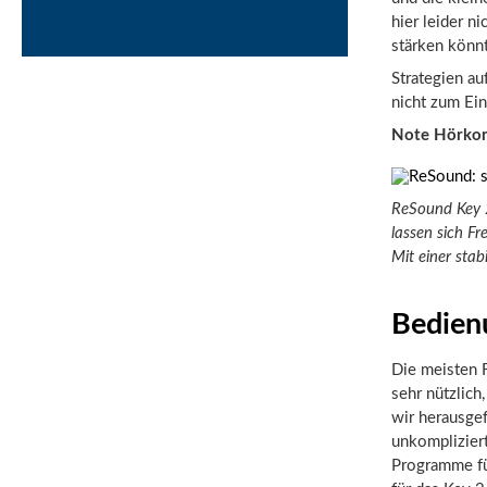
hier leider n
stärken könn
Strategien a
nicht zum Ein
Note Hörko
ReSound Key 2
lassen sich Fr
Mit einer sta
Bedien
Die meisten F
sehr nützlic
wir herausgef
unkompliziert
Programme fü