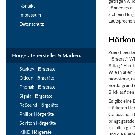
getragen wir
Kontakt
können es al
sich ein Hör
Impressum
Lautsprecher
Datenschutz
Hörkom
Zuerst beurt
Hörgerätehersteller & Marken:
Hörgerät? Wi
Alltag? Hier 
Starkey Hörgeräte
Wie in allen 
Oticon Hörgeräte
monotone, ra
Vordergrund 
Phonak Hörgeräte
Blick auf den
Signia Hörgeräte
Es gibt eine 
ReSound Hörgeräte
stärkeren Her
Philips Hörgeräte
Geräusche ist
bringt gerad
Soniton Hörgeräte
ziemlich groß
KIND Hörgeräte
und die klein