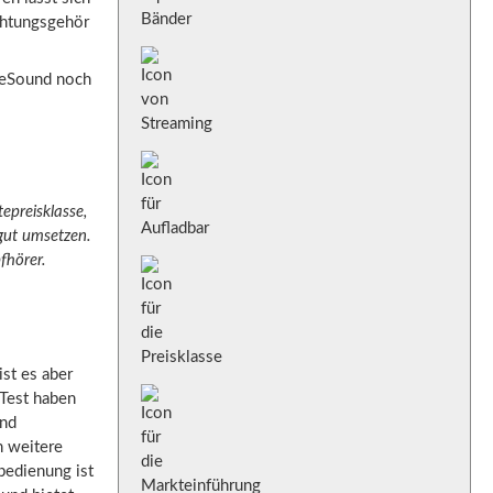
ichtungsgehör
 ReSound noch
preisklasse,
 gut umsetzen.
fhörer.
st es aber
 Test haben
und
h weitere
bedienung ist