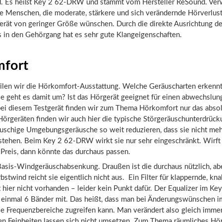
d. Es heißt Key 2 62-DRW und stammt vom Hersteller ReSound. Ve
le Menschen, die moderate, stärkere und sich verändernde Hörverlus
gerät von geringer Größe wünschen. Durch die direkte Ausrichtung d
s in den Gehörgang hat es sehr gute Klangeigenschaften.
fort
eilen wir die Hörkomfort-Ausstattung. Welche Geräuscharten erkennt
e geht es damit um? Ist das Hörgerät geeignet für einen abwechslun
bei diesem Testgerät finden wir zum Thema Hörkomfort nur das absol
Hörgeräten finden wir auch hier die typische Störgeräuschunterdrücku
uschige Umgebungsgeräusche so weit reduzieren, dass sie nicht meh
stehen. Beim Key 2 62-DRW wirkt sie nur sehr eingeschränkt. Wirft
 Preis, dann könnte das durchaus passen.
Basis-Windgeräuschabsenkung. Draußen ist die durchaus nützlich, abe
bstwind reicht sie eigentlich nicht aus. Ein Filter für klappernde, kna
 hier nicht vorhanden – leider kein Punkt dafür. Der Equalizer im 
e einmal 6 Bänder mit. Das heißt, dass man bei Änderungswünschen i
e Frequenzbereiche zugreifen kann. Man verändert also gleich immer r
en Feinheiten lassen sich nicht umsetzen. Zum Thema räumliches Hör