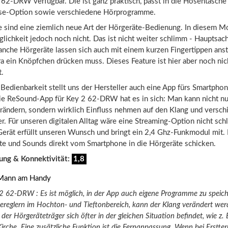
 62-DRW verfügbar. Die ist ganz praktisch, passt in die Hosentasche
ise-Option sowie verschiedene Hörprogramme.
e sind eine ziemlich neue Art der Hörgeräte-Bedienung. In diesem M
lichkeit jedoch noch nicht. Das ist nicht weiter schlimm - Hauptsac
anche Hörgeräte lassen sich auch mit einem kurzen Fingertippen ans
a ein Knöpfchen drücken muss. Dieses Feature ist hier aber noch nic
t.
Bedienbarkeit stellt uns der Hersteller auch eine App fürs Smartphon
ie ReSound-App für Key 2 62-DRW hat es in sich: Man kann nicht nu
erändern, sondern wirklich Einfluss nehmen auf den Klang und versc
. Für unseren digitalen Alltag wäre eine Streaming-Option nicht sch
Gerät erfüllt unseren Wunsch und bringt ein 2,4 Ghz-Funkmodul mit.
te und Sounds direkt vom Smartphone in die Hörgeräte schicken.
ung & Konnektivität:
1,8
 62-DRW : Es ist möglich, in der App auch eigene Programme zu speic
bereglern im Hochton- und Tieftonbereich, kann der Klang verändert werd
 der Hörgeräteträger sich öfter in der gleichen Situation befindet, wie z. 
irche. Eine zusätzliche Funktion ist die Fernanpassung. Wenn bei Erstte