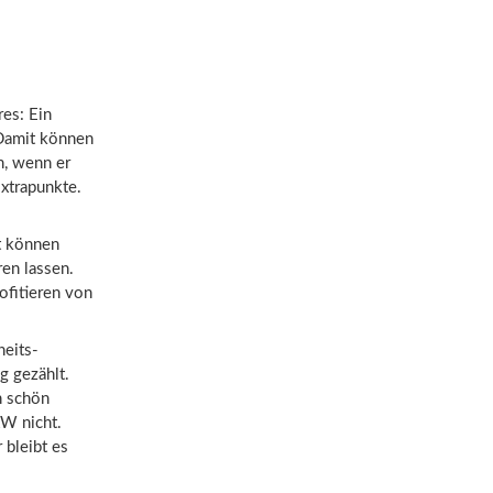
res: Ein
Damit können
n, wenn er
Extrapunkte.
t können
en lassen.
ofitieren von
heits-
g gezählt.
h schön
RW nicht.
 bleibt es