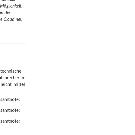
Möglichkeit,
nn die
ne Cloud neu
 technische
utsprecher im
leicht, mittel
samtnote:
1
samtnote:
1
samtnote:
1