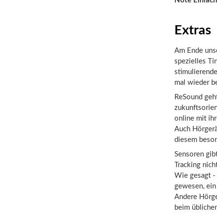
Note Einfach
Extras
Am Ende unser
spezielles T
stimulierend
mal wieder be
ReSound geht 
zukunftsorie
online mit i
Auch Hörgerät
diesem beson
Sensoren gibt
Tracking nich
Wie gesagt - 
gewesen, ein 
Andere Hörger
beim übliche