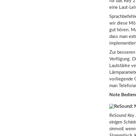
für das Key 2
eine Laut-Le
Sprachbefehl
wir diese Mög
gut hören. M
dass man extr
implementier
Zur besseren 
Verfügung. D
Lautstärke v
Lärmparameter
vorliegende 
man Telefona
Note Bedien
ReSound Key 2
einigen Schie
sinnvoll, wenn
Stammtisch, K