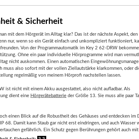
heit & Sicherheit
n mit dem Hörgerät im Alltag klar? Das ist der nächste Aspekt, den
enn nur, wenn so ein Gerät einfach und unkompliziert funktioniert, k
nfreunden. Von der Programmautomatik im Key 2 62-DRW bekommen 
tützung. Ohne ein paar individuelle Hörprogramme wird man vermutl
lltag nicht auskommen. Einen automatischen Eingewöhnungsmanager 
ch muss also sofort mit der vollen Ziellautstärke klarkommen, oder di
tellung regelmäßig von meinem Hörprofi nachstellen lassen.
ist nicht mit einem Akku ausgestattet, also nicht aufladbar. Als
ung dient eine
Hörgerätebatterie
der Größe 13. Sie muss alle paar Ta
och einen Blick auf die Robustheit des Gehäuses und entdecken im D
IP 68. Damit kann Staub gar nicht erst eindringen, und auch Wasser w
ertauchen gefährlich. Ein Schutz gegen Berührungen gehört auch mit