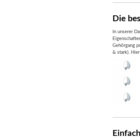
Die be
In unserer Da
Eigenschafte
Gehörgang pos
& stark). Hie
Einfach