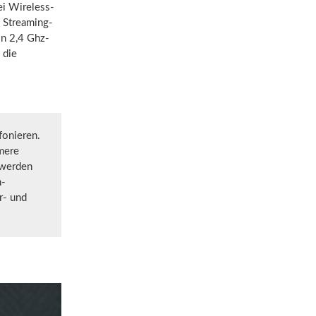
ei Wireless-
e Streaming-
in 2,4 Ghz-
 die
fonieren.
mere
 werden
h-
r- und