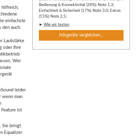
Bedienung & Konnektivität (28%): Note 1,3;
hilfreich,
Einfachheit & Sicherheit (17%): Note 3,0; Extras
schiedene
(15%): Note 2,5;
ie einfachste
►
Wie wir testen
s den auch.
Hörgeräte vergleichen...
r Lautstärke
g oder Ihre
tikbetrieb
lassen.
Wer
ionale
rgerät
eSound leider
er wenn man
n
Feature ist
 Sie bringt
n Equalizer