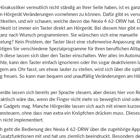
örakustiker vermutlich nicht ständig an Ihrer Seite haben, ist es ganz 
am Hörgerät Veränderungen vornehmen zu können. Dafür gibt es ver
hkeiten, und wir schauen, welche davon das Nexia 4 62-DRW hat. D
keit ist immer ein Taster direkt am Hörgerät. Bei diesem hier gibt e
h ganz nach Wunsch programmieren. Sie wünschen sich eine manuelle
elung? Kein Problem, der Taster lässt eine stufenweise Anpassung de
tigen Sie verschiedene Spezialprogramme für Ihren beruflichen Allta
 diese lassen sich über den Taster einschalten.
Wer alles im Automa
te, kann den Taster einfach ignorieren oder ihn sogar deaktivieren 
 gern ans Ohr fasst, um etwas lauter zu stellen, wird sich über die opt
g freuen. So kann man bequem und unauffällig Veränderungen am Hö
äte lassen sich bereits per Sprache steuern, aber dieses hier von R
Praktisch wäre das, wenn die Finger nicht mehr so beweglich sind od
te Gadgets mag. Manche Hörgeräte lassen sich auch mit einem kurze
ansteuern, ohne dass man extra ein Knöpfchen drücken muss. Dieses 
h nicht implementiert.
ach geht die Bedienung des Nexia 4 62-DRW über die zugehörige App.
usatzfunktionen mit und hat uns ziemlich beeindruckt. Besonders de