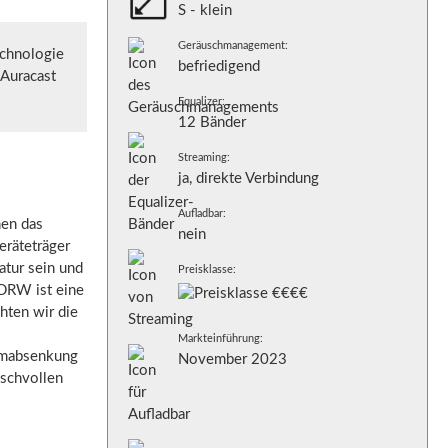
S - klein
Geräuschmanagement:
chnologie
befriedigend
Auracast
Equalizer:
12 Bänder
Streaming:
ja, direkte Verbindung
Aufladbar:
nen das
nein
eräteträger
atur sein und
Preisklasse:
DRW ist eine
hten wir die
Markteinführung:
rmabsenkung
November 2023
uschvollen