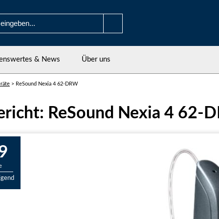
enswertes & News
Über uns
räte
>
ReSound Nexia 4 62-DRW
ericht: ReSound Nexia 4 62
9
e
igend