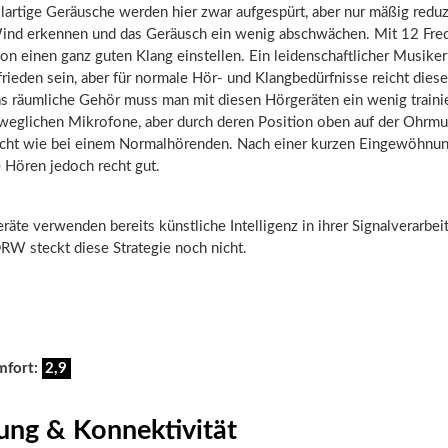
llartige Geräusche werden hier zwar aufgespürt, aber nur mäßig reduz
ind erkennen und das Geräusch ein wenig abschwächen. Mit 12 Fr
n einen ganz guten Klang einstellen. Ein leidenschaftlicher Musiker
frieden sein, aber für normale Hör- und Klangbedürfnisse reicht dies
as räumliche Gehör muss man mit diesen Hörgeräten ein wenig traini
weglichen Mikrofone, aber durch deren Position oben auf der Ohrmus
cht wie bei einem Normalhörenden. Nach einer kurzen Eingewöhnung
 Hören jedoch recht gut.
äte verwenden bereits künstliche Intelligenz in ihrer Signalverarbei
RW steckt diese Strategie noch nicht.
mfort:
2,9
ung & Konnektivität