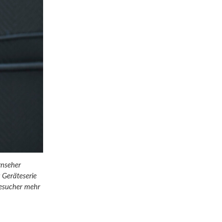
rnseher
r Geräteserie
Besucher mehr