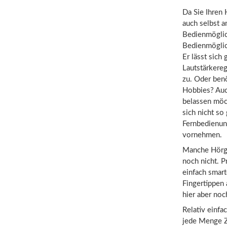
Da Sie Ihren H
auch selbst 
Bedienmöglic
Bedienmöglich
Er lässt sic
Lautstärkereg
zu. Oder benö
Hobbies? Auch
belassen möch
sich nicht so
Fernbedienun
vornehmen.
Manche Hörger
noch nicht. 
einfach smar
Fingertippen 
hier aber noc
Relativ einf
jede Menge Z