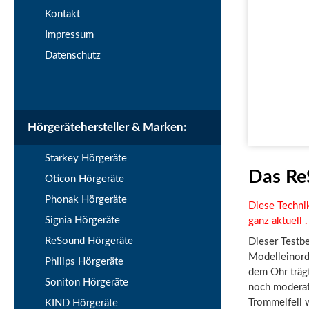
Kontakt
Impressum
Datenschutz
Hörgerätehersteller & Marken:
Starkey Hörgeräte
Das Re
Oticon Hörgeräte
Phonak Hörgeräte
Diese Techni
Signia Hörgeräte
ganz aktuell
ReSound Hörgeräte
Dieser Testb
Modelleinord
Philips Hörgeräte
dem Ohr trägt
Soniton Hörgeräte
noch moderat
Trommelfell w
KIND Hörgeräte