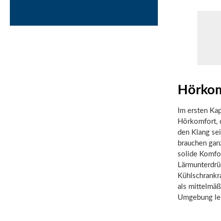
Hörkom
Im ersten Ka
Hörkomfort, 
den Klang sei
brauchen gan
solide Komfo
Lärmunterdrüc
Kühlschrankr
als mittelmäß
Umgebung le