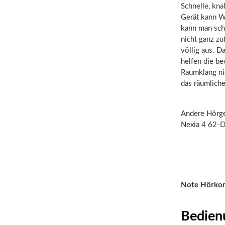
Schnelle, kna
Gerät kann W
kann man scho
nicht ganz zu
völlig aus. D
helfen die be
Raumklang ni
das räumliche
Andere Hörger
Nexia 4 62-D
Note Hörko
Bedien