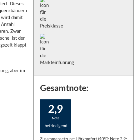
iert. Dieses
equenzbändern
 wird damit
e Anzahl
eren. Zwar
chel ist der
szeit klappt
tung, aber im
Gesamtnote:
2,9
Note
befriedigend
Zusammensetzung: Hörkomfort (40%): Note 2,9;