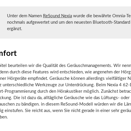
Unter dem Namen
ReSound Nexia
wurde die bewährte Omnia-Te
nochmals aufgewertet und um den neuesten Bluetooth-Standard 
ergänzt.
fort
pitel beurteilen wir die Qualität des Geräuschmanagements. Wir nen
denn durch diese Features wird entschieden, wie angenehm der Hörg
ner Hörgeräte empfindet. Geräusche können allerdings vielfältiger N
z unterschiedliche Werkzeuge zur Unterdrückung. Beim Nexia 4 62-
rt-Programmierung durch den Hörakustiker möglich. Zunächst betrac
kung. Die ist dazu da, alltägliche Geräusche wie das Lüftungs- oder
auschen zu bändigen. in diesem ReSound-Modell würden wir die Lä
ig einstufen. Sie reicht aus, wenn Sie nicht gerade in einer sehr gerä
ben.