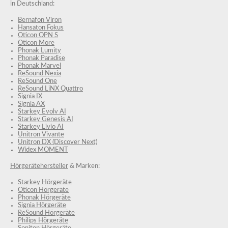
in Deutschland:
Bernafon Viron
Hansaton Fokus
Oticon OPN S
Oticon More
Phonak Lumity
Phonak Paradise
Phonak Marvel
ReSound Nexia
ReSound One
ReSound LiNX Quattro
Signia IX
Signia AX
Starkey Evolv AI
Starkey Genesis AI
Starkey Livio AI
Unitron Vivante
Unitron DX (Discover Next)
Widex MOMENT
Hörgerätehersteller
& Marken:
Starkey Hörgeräte
Oticon Hörgeräte
Phonak Hörgeräte
Signia Hörgeräte
ReSound Hörgeräte
Philips Hörgeräte