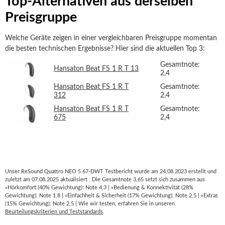
Top-Alternativen aus derselben
Preisgruppe
Welche Geräte zeigen in einer vergleichbaren Preisgruppe momentan
die besten technischen Ergebnisse? Hier sind die aktuellen Top 3:
Gesamtnote:
Hansaton Beat FS 1 R T 13
2,4
Hansaton Beat FS 1 R T
Gesamtnote:
312
2,4
Hansaton Beat FS 1 R T
Gesamtnote:
675
2,4
Unser ReSound Quattro NEO 5 67-DWT Testbericht wurde am 24.08.2023 erstellt und
zuletzt am 07.08.2025 aktualisiert . Die Gesamtnote 3,65 setzt sich zusammen aus
»Hörkomfort (40% Gewichtung): Note 4,3 | »Bedienung & Konnektivität (28%
Gewichtung): Note 1,8 | »Einfachheit & Sicherheit (17% Gewichtung): Note 2,5 | »Extras
(15% Gewichtung): Note 2,5 | Wie wir testen, erfahren Sie in unseren
Beurteilungskriterien und Teststandards
.