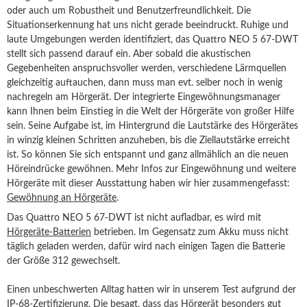
oder auch um Robustheit und Benutzerfreundlichkeit. Die
Situationserkennung hat uns nicht gerade beeindruckt. Ruhige und
laute Umgebungen werden identifiziert, das Quattro NEO 5 67-DWT
stellt sich passend darauf ein. Aber sobald die akustischen
Gegebenheiten anspruchsvoller werden, verschiedene Lärmquellen
gleichzeitig auftauchen, dann muss man evt. selber noch in wenig
nachregeln am Hörgerät. Der integrierte Eingewöhnungsmanager
kann Ihnen beim Einstieg in die Welt der Hörgeräte von großer Hilfe
sein. Seine Aufgabe ist, im Hintergrund die Lautstärke des Hörgerätes
in winzig kleinen Schritten anzuheben, bis die Ziellautstärke erreicht
ist. So können Sie sich entspannt und ganz allmählich an die neuen
Höreindrücke gewöhnen. Mehr Infos zur Eingewöhnung und weitere
Hörgeräte mit dieser Ausstattung haben wir hier zusammengefasst:
Gewöhnung an Hörgeräte
.
Das Quattro NEO 5 67-DWT ist nicht aufladbar, es wird mit
Hörgeräte-Batterien
betrieben. Im Gegensatz zum Akku muss nicht
täglich geladen werden, dafür wird nach einigen Tagen die Batterie
der Größe 312 gewechselt.
Einen unbeschwerten Alltag hatten wir in unserem Test aufgrund der
IP-68-Zertifizierung. Die besagt, dass das Hörgerät besonders gut