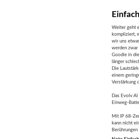
Einfach
Weiter geht e
kompliziert,
wir uns etwas
werden zwar e
Goodie in di
länger schlec
Die Lautstär
einem geringe
Verstärkung d
Das Evolv AI
Einweg-Batte
Mit IP 68-Zer
kann nicht ei
Berührungen i