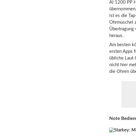
AI 1200 PP H
übernommen, 
ist es die Ta
Ohrmuschel zu
Übertragung v
heraus.
Am besten kö
ersten Apps f
übliche Laut-
nicht hier m
die Ohren üb
Note Bedien