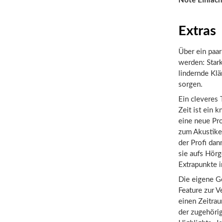
Note Einfach
Extras
Über ein paar
werden: Stark
lindernde Kl
sorgen.
Ein cleveres 
Zeit ist ein 
eine neue Pr
zum Akustike
der Profi dan
sie aufs Hörg
Extrapunkte i
Die eigene Ge
Feature zur V
einen Zeitrau
der zugehörig