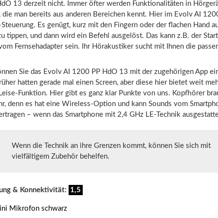
dO 13 derzeit nicht. Immer öfter werden Funktionalitäten in Hörger
die man bereits aus anderen Bereichen kennt. Hier im Evolv AI 12
p-Steuerung. Es genügt, kurz mit den Fingern oder der flachen Hand au
 tippen, und dann wird ein Befehl ausgelöst. Das kann z.B. der Start
om Fernsehadapter sein. Ihr Hörakustiker sucht mit Ihnen die passe
nnen Sie das Evolv AI 1200 PP HdO 13 mit der zugehörigen App ein
rüher hatten gerade mal einen Screen, aber diese hier bietet weit meh
Leise-Funktion. Hier gibt es ganz klar Punkte von uns. Kopfhörer br
ehr, denn es hat eine Wireless-Option und kann Sounds vom Smartpho
ertragen – wenn das Smartphone mit 2,4 GHz LE-Technik ausgestattet
Wenn die Technik an ihre Grenzen kommt, können Sie sich mit
vielfältigem Zubehör behelfen.
ung & Konnektivität:
1,5