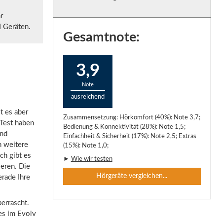
r
I Geräten.
Gesamtnote:
3,9
Note
ausreichend
t es aber
Zusammensetzung: Hörkomfort (40%): Note 3,7;
 Test haben
Bedienung & Konnektivität (28%): Note 1,5;
und
Einfachheit & Sicherheit (17%): Note 2,5; Extras
h weitere
(15%): Note 1,0;
h gibt es
►
Wie wir testen
ieren. Die
Hörgeräte vergleichen...
erade Ihre
errascht.
 es im Evolv