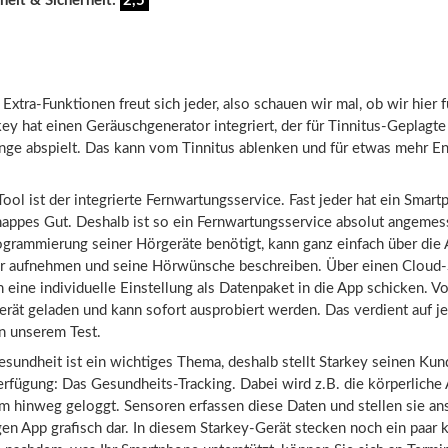
heit & Sicherheit:
2,5
 Extra-Funktionen freut sich jeder, also schauen wir mal, ob wir hier 
ey hat einen Geräuschgenerator integriert, der für Tinnitus-Geplagte
änge abspielt. Das kann vom Tinnitus ablenken und für etwas mehr E
Tool ist der integrierte Fernwartungsservice. Fast jeder hat ein Smar
knappes Gut. Deshalb ist so ein Fernwartungsservice absolut angeme
ogrammierung seiner Hörgeräte benötigt, kann ganz einfach über die
r aufnehmen und seine Hörwünsche beschreiben. Über einen Cloud-
n eine individuelle Einstellung als Datenpaket in die App schicken.
Vo
erät geladen und kann sofort ausprobiert werden. Das verdient auf je
n unserem Test.
sundheit ist ein wichtiges Thema, deshalb stellt Starkey seinen Kund
erfügung: Das Gesundheits-Tracking. Dabei wird z.B. die körperliche 
m hinweg geloggt. Sensoren erfassen diese Daten und stellen sie an
en App grafisch dar. In diesem Starkey-Gerät stecken noch ein paar k