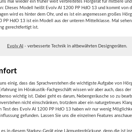
ns mal wieder ein früher weit verbreitetes Hörgerät für mittlere und
an: Dieses Modell heißt Evolv AI 1200 PP HdO 13 und kommt von d
agen wird es hinter dem Ohr, und es ist ein angemessen großes Hörg
0 PP HdO 13 ist ein Modell aus der unteren Mittelklasse. Mal sehen,
g gerechtfertigt ist.
Evolv AI
- verbesserte Technik in altbewährten Designgeräten.
fort
 uns einig, dass das Sprachverstehen die wichtigste Aufgabe von Hörg
Erfahrung im Hörakustik-Fachgeschäft wissen wir aber auch, dass de
benso wichtig ist. Dabei geht es darum, Nebengeräusche so zu bearb
hverstehen nicht einschränken, trotzdem aber ein naturgetreues Klan
m Test des Evolv AI 1200 PP HdO 13 haben wir nur wenig Möglichke
nflussung gefunden. Lassen Sie uns die einzelnen Features anschaue
t es in diesem Starkey-Gerät eine Lärmunterdrückung, denn die ist i