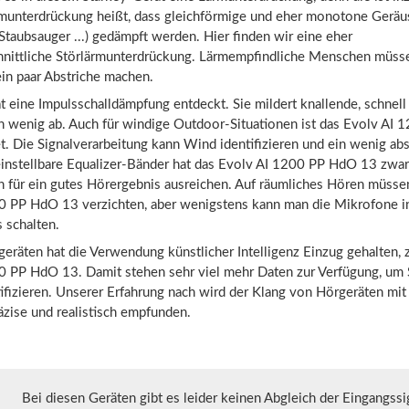
rmunterdrückung heißt, dass gleichförmige und eher monotone Geräus
Staubsauger ...) gedämpft werden. Hier finden wir eine eher
hnittliche Störlärmunterdrückung. Lärmempfindliche Menschen müss
in paar Abstriche machen.
t eine Impulsschalldämpfung entdeckt. Sie mildert knallende, schnell
n wenig ab. Auch für windige Outdoor-Situationen ist das Evolv AI
. Die Signalverarbeitung kann Wind identifizieren und ein wenig ab
 einstellbare Equalizer-Bänder hat das Evolv AI 1200 PP HdO 13 zwar 
n für ein gutes Hörergebnis ausreichen. Auf räumliches Hören müsse
0 PP HdO 13 verzichten, aber wenigstens kann man die Mikrofone i
schalten.
eräten hat die Verwendung künstlicher Intelligenz Einzug gehalten, z
0 PP HdO 13. Damit stehen sehr viel mehr Daten zur Verfügung, um
ifizieren. Unserer Erfahrung nach wird der Klang von Hörgeräten mit 
äzise und realistisch empfunden.
Bei diesen Geräten gibt es leider keinen Abgleich der Eingangssi