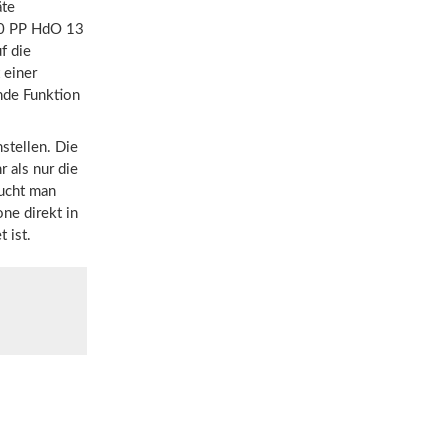
äte
00 PP HdO 13
f die
 einer
nde Funktion
stellen. Die
r als nur die
aucht man
ne direkt in
 ist.