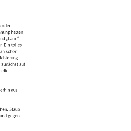
h oder
nnung hätten
und „Lärm“
. Ein tolles
man schon
eichterung.
 zunächst auf
h die
erhin aus
ehen. Staub
 und gegen