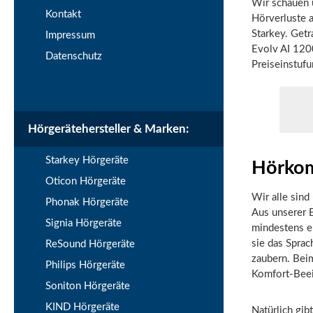
Wir schauen u
Kontakt
Hörverluste 
Starkey. Getr
Impressum
Evolv AI 120
Datenschutz
Preiseinstufun
Hörgerätehersteller & Marken:
Starkey Hörgeräte
Hörkom
Oticon Hörgeräte
Wir alle sind
Phonak Hörgeräte
Aus unserer 
Signia Hörgeräte
mindestens e
sie das Sprac
ReSound Hörgeräte
zaubern. Bei
Philips Hörgeräte
Komfort-Beei
Soniton Hörgeräte
KIND Hörgeräte
Natürlich gib