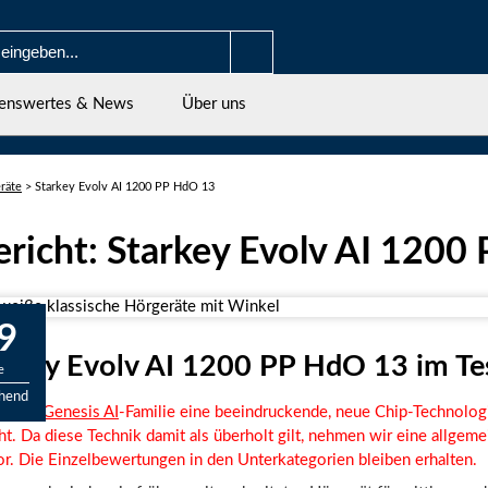
enswertes & News
Über uns
räte
>
Starkey Evolv AI 1200 PP HdO 13
ericht: Starkey Evolv AI 120
9
arkey Evolv AI 1200 PP HdO 13 im Te
e
chend
it der
Genesis AI
-Familie eine beeindruckende, neue Chip-Technolog
t. Da diese Technik damit als überholt gilt, nehmen wir eine allgeme
r. Die Einzelbewertungen in den Unterkategorien bleiben erhalten.