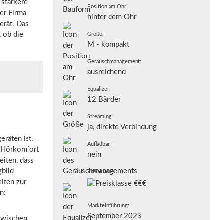
 stärkere
Position am Ohr:
er Firma
hinter dem Ohr
erät. Das
 ob die
Größe:
M - kompakt
Geräuschmanagement:
ausreichend
Equalizer:
12 Bänder
Streaming:
ja, direkte Verbindung
eräten ist.
Aufladbar:
r Hörkomfort
nein
eiten, dass
gbild
Preisklasse:
iten zur
n:
Markteinführung:
September 2023
nzwischen