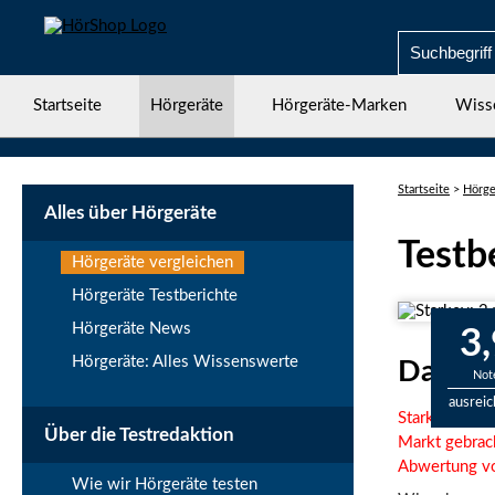
Startseite
Hörgeräte
Hörgeräte-Marken
Wiss
Startseite
>
Hörge
Alles über Hörgeräte
Testb
Hörgeräte vergleichen
Hörgeräte Testberichte
Hörgeräte News
3,
Hörgeräte: Alles Wissenswerte
Das St
Not
ausrei
Starkey hat m
Über die Testredaktion
Markt gebrach
Abwertung vo
Wie wir Hörgeräte testen