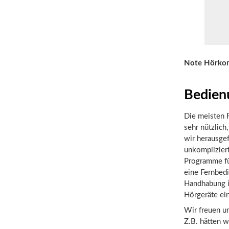
Note Hörko
Bedien
Die meisten F
sehr nützlic
wir herausgef
unkompliziert
Programme fü
eine Fernbedi
Handhabung is
Hörgeräte ein
Wir freuen un
Z.B. hätten w