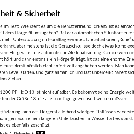
heit & Sicherheit
s im Test: Wie steht es um die Benutzerfreundlichkeit? Ist es einfac
 mit dem Hörgerät umzugehen? Bei der automatischen Situationserke
 mehr Unterstützung im Höralltag erwartet. Die Situationen „Ruhe“ 
rkannt, aber meistens ist die Geräuschkulisse doch etwas komplexer
esem Hörgerät ist die automatische Akklimatisierung. Gerade wenn 
ht hört und dann erstmals ein Hörgerät trägt, ist das eine enorme Erl
ke muss damit nämlich nicht sofort voll angehoben werden. Man kann
ren Level starten, und ganz allmählich und fast unbemerkt nähert sic
em Ziel an.
 1200 PP HdO 13 ist nicht aufladbar. Es bekommt seine Energie weit
rien der Größe 13, die alle paar Tage gewechselt werden müssen.
tifizierung kann das Hörgerät allerhand widrigen Einflüssen widerst
ndringen, auch einem längeren Untertauchen in Wasser hält es stand,
st es ebenfalls geschützt.