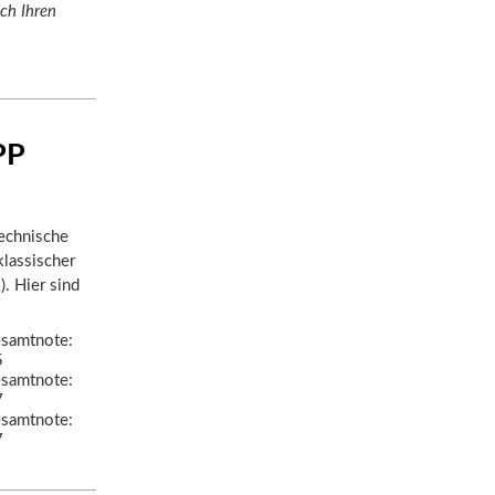
ch Ihren
PP
technische
klassischer
). Hier sind
samtnote:
5
samtnote:
7
samtnote:
7