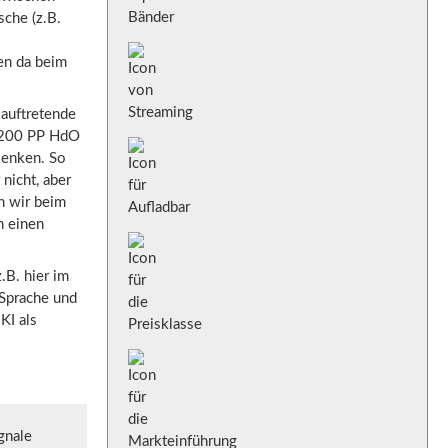
che (z.B.
en da beim
 auftretende
 1200 PP HdO
senken. So
nicht, aber
n wir beim
n einen
.B. hier im
 Sprache und
KI als
gnale