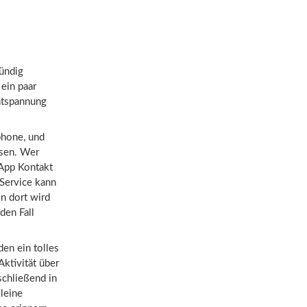
fündig
 ein paar
ntspannung
tphone, und
ssen. Wer
 App Kontakt
Service kann
n dort wird
den Fall
en ein tolles
Aktivität über
schließend in
leine