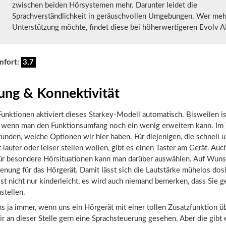
zwischen beiden Hörsystemen mehr. Darunter leidet die
Sprachverständlichkeit in geräuschvollen Umgebungen. Wer meh
Unterstützung möchte, findet diese bei höherwertigeren Evolv A
mfort:
3,7
ung & Konnektivität
unktionen aktiviert dieses Starkey-Modell automatisch. Bisweilen is
h, wenn man den Funktionsumfang noch ein wenig erweitern kann. Im
unden, welche Optionen wir hier haben. Für diejenigen, die schnell 
 lauter oder leiser stellen wollen, gibt es einen Taster am Gerät. Auc
r besondere Hörsituationen kann man darüber auswählen. Auf Wunsc
enung für das Hörgerät. Damit lässt sich die Lautstärke mühelos dos
t nicht nur kinderleicht, es wird auch niemand bemerken, dass Sie g
stellen.
s ja immer, wenn uns ein Hörgerät mit einer tollen Zusatzfunktion üb
ir an dieser Stelle gern eine Sprachsteuerung gesehen. Aber die gibt