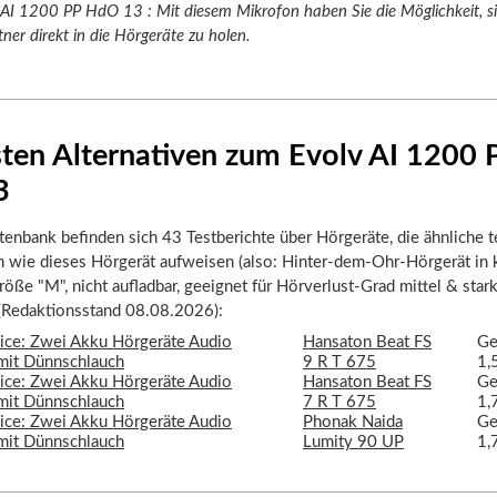
 AI 1200 PP HdO 13 : Mit diesem Mikrofon haben Sie die Möglichkeit, si
er direkt in die Hörgeräte zu holen.
sten Alternativen zum Evolv AI 1200 
3
tenbank befinden sich 43 Testberichte über Hörgeräte, die ähnliche 
n wie dieses Hörgerät aufweisen (also: Hinter-dem-Ohr-Hörgerät in 
öße "M", nicht aufladbar, geeignet für Hörverlust-Grad mittel & stark
 (Redaktionsstand 08.08.2026):
Hansaton Beat FS
Ge
9 R T 675
1,
Hansaton Beat FS
Ge
7 R T 675
1,
Phonak Naida
Ge
Lumity 90 UP
1,