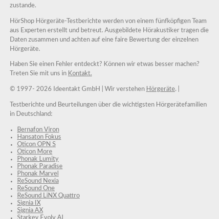
zustande.
HörShop Hörgeräte-Testberichte werden von einem fünfköpfigen Team
aus Experten erstellt und betreut. Ausgebildete Hörakustiker tragen die
Daten zusammen und achten auf eine faire Bewertung der einzelnen
Hörgeräte.
Haben Sie einen Fehler entdeckt? Können wir etwas besser machen?
Treten Sie mit uns in
Kontakt.
© 1997-
2026 Ideentakt GmbH
| Wir verstehen
Hörgeräte
. |
Testberichte und Beurteilungen über die wichtigsten Hörgerätefamilien
in Deutschland:
Bernafon Viron
Hansaton Fokus
Oticon OPN S
Oticon More
Phonak Lumity
Phonak Paradise
Phonak Marvel
ReSound Nexia
ReSound One
ReSound LiNX Quattro
Signia IX
Signia AX
Starkey Evolv AI