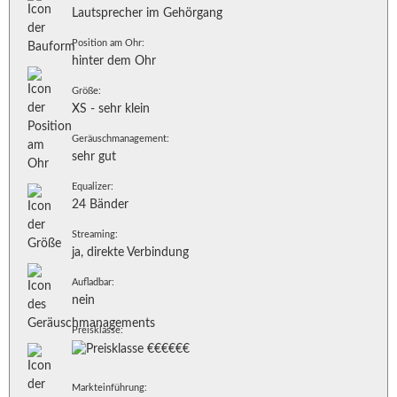
Lautsprecher im Gehörgang
Position am Ohr:
hinter dem Ohr
Größe:
XS - sehr klein
Geräuschmanagement:
sehr gut
Equalizer:
24 Bänder
Streaming:
ja, direkte Verbindung
Aufladbar:
nein
Preisklasse:
Markteinführung: