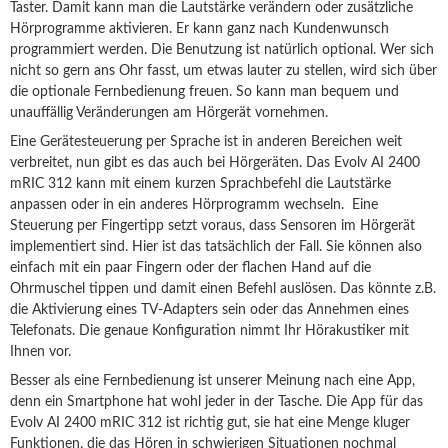
Taster. Damit kann man die Lautstärke verändern oder zusätzliche
Hörprogramme aktivieren. Er kann ganz nach Kundenwunsch
programmiert werden. Die Benutzung ist natürlich optional. Wer sich
nicht so gern ans Ohr fasst, um etwas lauter zu stellen, wird sich über
die optionale Fernbedienung freuen. So kann man bequem und
unauffällig Veränderungen am Hörgerät vornehmen.
Eine Gerätesteuerung per Sprache ist in anderen Bereichen weit
verbreitet, nun gibt es das auch bei Hörgeräten. Das Evolv AI 2400
mRIC 312 kann mit einem kurzen Sprachbefehl die Lautstärke
anpassen oder in ein anderes Hörprogramm wechseln. Eine
Steuerung per Fingertipp setzt voraus, dass Sensoren im Hörgerät
implementiert sind. Hier ist das tatsächlich der Fall. Sie können also
einfach mit ein paar Fingern oder der flachen Hand auf die
Ohrmuschel tippen und damit einen Befehl auslösen. Das könnte z.B.
die Aktivierung eines TV-Adapters sein oder das Annehmen eines
Telefonats. Die genaue Konfiguration nimmt Ihr Hörakustiker mit
Ihnen vor.
Besser als eine Fernbedienung ist unserer Meinung nach eine App,
denn ein Smartphone hat wohl jeder in der Tasche. Die App für das
Evolv AI 2400 mRIC 312 ist richtig gut, sie hat eine Menge kluger
Funktionen, die das Hören in schwierigen Situationen nochmal