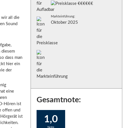
Markteinführung:
ir all die
Oktober 2025
ien Sound
ufgabe,
n diesem
 so dass man
kt hier ein
wie der
enig
hat eine
aren
Gesamtnote:
3D-Hören ist
e offen und
Hörgerät ist
1,0
ichkeiten.
Note