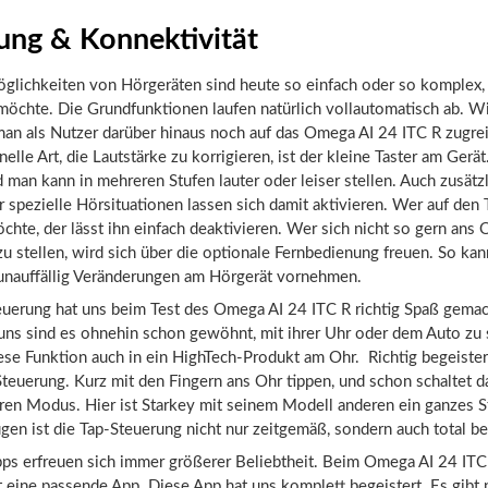
ung & Konnektivität
glichkeiten von Hörgeräten sind heute so einfach oder so komplex, 
möchte. Die Grundfunktionen laufen natürlich vollautomatisch ab. Wi
man als Nutzer darüber hinaus noch auf das Omega AI 24 ITC R zugrei
elle Art, die Lautstärke zu korrigieren, ist der kleine Taster am Gerät
d man kann in mehreren Stufen lauter oder leiser stellen. Auch zusätz
spezielle Hörsituationen lassen sich damit aktivieren. Wer auf den 
chte, der lässt ihn einfach deaktivieren. Wer sich nicht so gern ans 
zu stellen, wird sich über die optionale Fernbedienung freuen. So ka
nauffällig Veränderungen am Hörgerät vornehmen.
euerung hat uns beim Test des Omega AI 24 ITC R richtig Spaß gemac
uns sind es ohnehin schon gewöhnt, mit ihrer Uhr oder dem Auto zu 
ese Funktion auch in ein HighTech-Produkt am Ohr. Richtig begeister
teuerung. Kurz mit den Fingern ans Ohr tippen, und schon schaltet d
ren Modus. Hier ist Starkey mit seinem Modell anderen ein ganzes S
gen ist die Tap-Steuerung nicht nur zeitgemäß, sondern auch total 
ps erfreuen sich immer größerer Beliebtheit. Beim Omega AI 24 ITC
t eine passende App. Diese App hat uns komplett begeistert. Es gibt 