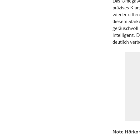
Das Omega AI
präzises Kla
wieder differ
diesem Starke
geräuschvoll 
Intelligenz. 
deutlich ver
Note Hörko