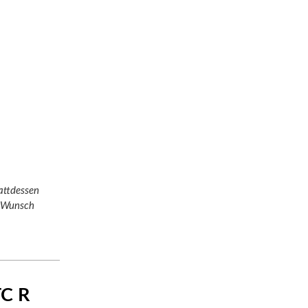
attdessen
f Wunsch
TC R