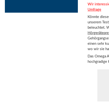
Wir interessi
Umfrage
Könnte dieses
unserem Test
beleuchtet. 
Hörgerätepre
Gehörgangsein
einen sehr k
wo wir sie h
Das Omega AI 
hochgradige 