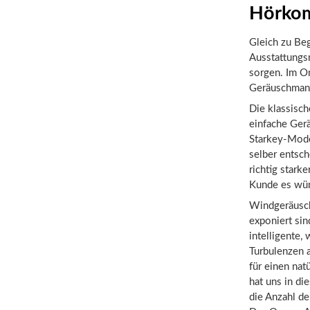
Hörkom
Gleich zu Be
Ausstattungs
sorgen. Im O
Geräuschman
Die klassisch
einfache Ger
Starkey-Mode
selber entsch
richtig starke
Kunde es wün
Windgeräusch
exponiert sin
intelligente,
Turbulenzen a
für einen nat
hat uns in di
die Anzahl de