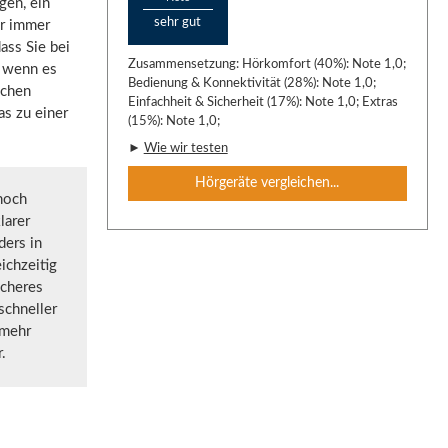
gen, ein
sehr gut
er immer
ass Sie bei
Zusammensetzung: Hörkomfort (40%): Note 1,0;
, wenn es
Bedienung & Konnektivität (28%): Note 1,0;
ichen
Einfachheit & Sicherheit (17%): Note 1,0; Extras
as zu einer
(15%): Note 1,0;
►
Wie wir testen
Hörgeräte vergleichen...
noch
larer
ders in
ichzeitig
icheres
schneller
 mehr
.