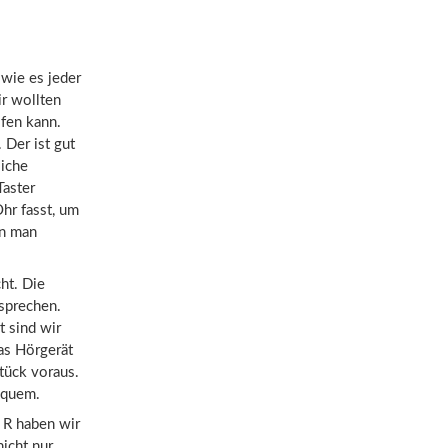
wie es jeder
r wollten
fen kann.
. Der ist gut
liche
Taster
Ohr fasst, um
nn man
ht. Die
sprechen.
t sind wir
as Hörgerät
tück voraus.
bequem.
 R haben wir
nicht nur