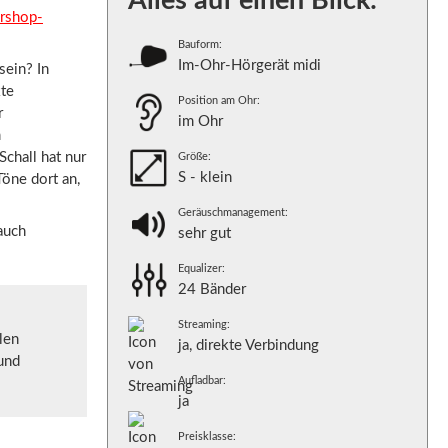
Alles auf einen Blick:
rshop-
Bauform:
Im-Ohr-Hörgerät midi
sein? In
kte
Position am Ohr:
r
im Ohr
m
chall hat nur
Größe:
S - klein
öne dort an,
Geräuschmanagement:
auch
sehr gut
Equalizer:
24 Bänder
Streaming:
len
ja, direkte Verbindung
 und
Aufladbar:
ja
Preisklasse: