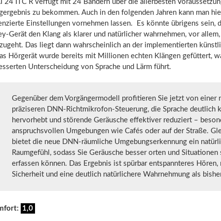
 24 ITC R verfügt mit 24 Bändern über die allerbesten Voraussetzun
ngergebnis zu bekommen. Auch in den folgenden Jahren kann man hi
enzierte Einstellungen vornehmen lassen. Es könnte übrigens sein, d
y-Gerät den Klang als klarer und natürlicher wahrnehmen, vor allem
zugeht. Das liegt dann wahrscheinlich an der implementierten künstl
Das Hörgerät wurde bereits mit Millionen echten Klängen gefüttert, w
besserten Unterscheidung von Sprache und Lärm führt.
Gegenüber dem Vorgängermodell profitieren Sie jetzt von einer 
präziseren DNN-Richtmikrofon-Steuerung, die Sprache deutlich k
hervorhebt und störende Geräusche effektiver reduziert – beson
anspruchsvollen Umgebungen wie Cafés oder auf der Straße. Gle
bietet die neue DNN-räumliche Umgebungserkennung ein natürl
Raumgefühl, sodass Sie Geräusche besser orten und Situationen 
erfassen können. Das Ergebnis ist spürbar entspannteres Hören,
Sicherheit und eine deutlich natürlichere Wahrnehmung als bisher
mfort:
1,0