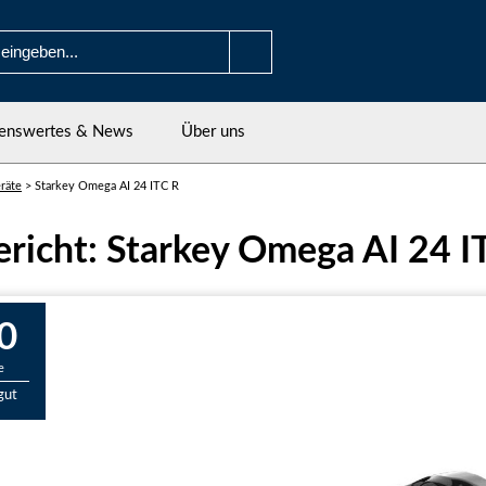
enswertes & News
Über uns
räte
>
Starkey Omega AI 24 ITC R
ericht: Starkey Omega AI 24 I
0
e
gut