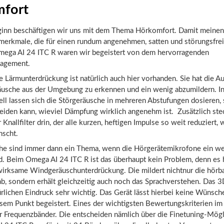
fort
ginn beschäftigen wir uns mit dem Thema Hörkomfort. Damit meinen w
merkmale, die für einen rundum angenehmen, satten und störungsfre
mega AI 24 ITC R waren wir begeistert von dem hervorragenden
agement.
e Lärmunterdrückung ist natürlich auch hier vorhanden. Sie hat die A
äusche aus der Umgebung zu erkennen und ein wenig abzumildern. I
ll lassen sich die Störgeräusche in mehreren Abstufungen dosieren,
eiden kann, wieviel Dämpfung wirklich angenehm ist. Zusätzlich stec
r Knallfilter drin, der alle kurzen, heftigen Impulse so weit reduziert, 
scht.
e sind immer dann ein Thema, wenn die Hörgerätemikrofone ein w
d. Beim Omega AI 24 ITC R ist das überhaupt kein Problem, denn es 
 wirksame Windgeräuschunterdrückung. Die mildert nichtnur die hörb
b, sondern erhält gleichzeitig auch noch das Sprachverstehen. Das 
ürlichen Eindruck sehr wichtig. Das Gerät lässt hierbei keine Wünsch
esem Punkt begeistert. Eines der wichtigsten Bewertungskriterien im 
r Frequenzbänder. Die entscheiden nämlich über die Finetuning-Mögl