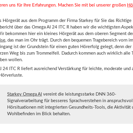
eren uns für Ihre Erfahrungen. Machen Sie mit bei unserer großen
Hö
 Hörgerät aus dem Programm der Firma Starkey für Sie das Richtige 
bericht über das Omega AI 24 ITC R haben wir die wichtigsten Aspe
Wir bekommen hier ein kleines Hörgerät aus dem oberen Segment de
ise
, das man im Ohr trägt. Durch den bequemen Tragebereich vorn i
gang ist der Grundstein für einen guten Hörerfolg gelegt, denn der S
urzen Weg bis zum Trommelfell. Dadurch kommen auch wirklich alle T
aben wollen.
24 ITC R liefert ausreichend Verstärkung für leichte, moderate und 
Hörverluste.
Starkey Omega AI
vereint die leistungsstarke DNN 360-
Signalverarbeitung für besseres Sprachverstehen in anspruchsvol
Hörsituationen mit integrierten Gesundheits-Tools, die Aktivität
Wohlbefinden im Blick behalten.