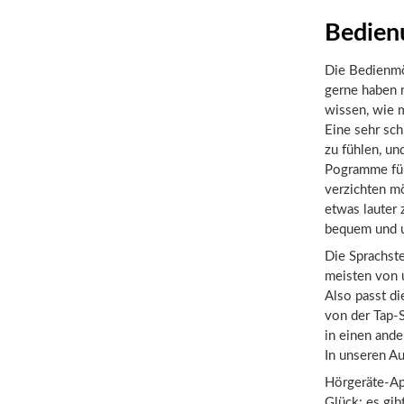
Bedien
Die Bedienmö
gerne haben 
wissen, wie 
Eine sehr schn
zu fühlen, un
Pogramme für 
verzichten mö
etwas lauter 
bequem und u
Die Sprachst
meisten von 
Also passt di
von der Tap-S
in einen ande
In unseren Au
Hörgeräte-Ap
Glück: es gib