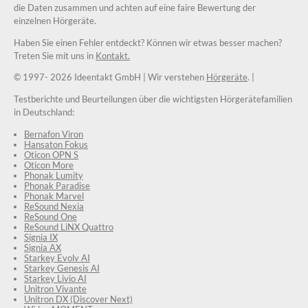
die Daten zusammen und achten auf eine faire Bewertung der
einzelnen Hörgeräte.
Haben Sie einen Fehler entdeckt? Können wir etwas besser machen?
Treten Sie mit uns in
Kontakt.
© 1997-
2026 Ideentakt GmbH
| Wir verstehen
Hörgeräte
. |
Testberichte und Beurteilungen über die wichtigsten Hörgerätefamilien
in Deutschland:
Bernafon Viron
Hansaton Fokus
Oticon OPN S
Oticon More
Phonak Lumity
Phonak Paradise
Phonak Marvel
ReSound Nexia
ReSound One
ReSound LiNX Quattro
Signia IX
Signia AX
Starkey Evolv AI
Starkey Genesis AI
Starkey Livio AI
Unitron Vivante
Unitron DX (Discover Next)