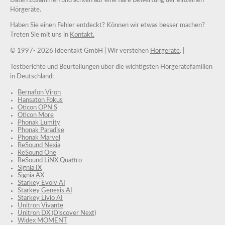
Hörgeräte.
Haben Sie einen Fehler entdeckt? Können wir etwas besser machen?
Treten Sie mit uns in
Kontakt.
© 1997-
2026 Ideentakt GmbH
| Wir verstehen
Hörgeräte
. |
Testberichte und Beurteilungen über die wichtigsten Hörgerätefamilien
in Deutschland:
Bernafon Viron
Hansaton Fokus
Oticon OPN S
Oticon More
Phonak Lumity
Phonak Paradise
Phonak Marvel
ReSound Nexia
ReSound One
ReSound LiNX Quattro
Signia IX
Signia AX
Starkey Evolv AI
Starkey Genesis AI
Starkey Livio AI
Unitron Vivante
Unitron DX (Discover Next)
Widex MOMENT