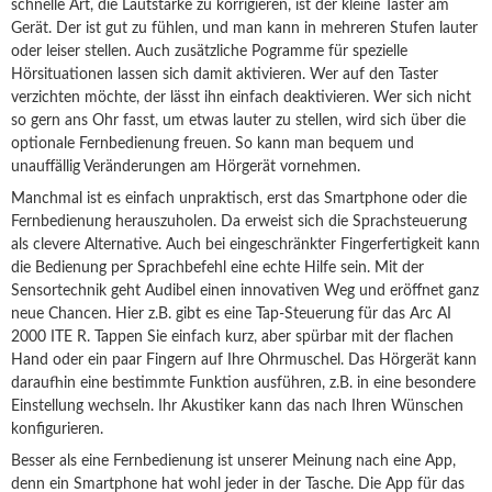
schnelle Art, die Lautstärke zu korrigieren, ist der kleine Taster am
Gerät. Der ist gut zu fühlen, und man kann in mehreren Stufen lauter
oder leiser stellen. Auch zusätzliche Pogramme für spezielle
Hörsituationen lassen sich damit aktivieren. Wer auf den Taster
verzichten möchte, der lässt ihn einfach deaktivieren. Wer sich nicht
so gern ans Ohr fasst, um etwas lauter zu stellen, wird sich über die
optionale Fernbedienung freuen. So kann man bequem und
unauffällig Veränderungen am Hörgerät vornehmen.
Manchmal ist es einfach unpraktisch, erst das Smartphone oder die
Fernbedienung herauszuholen. Da erweist sich die Sprachsteuerung
als clevere Alternative. Auch bei eingeschränkter Fingerfertigkeit kann
die Bedienung per Sprachbefehl eine echte Hilfe sein. Mit der
Sensortechnik geht Audibel einen innovativen Weg und eröffnet ganz
neue Chancen. Hier z.B. gibt es eine Tap-Steuerung für das Arc AI
2000 ITE R. Tappen Sie einfach kurz, aber spürbar mit der flachen
Hand oder ein paar Fingern auf Ihre Ohrmuschel. Das Hörgerät kann
daraufhin eine bestimmte Funktion ausführen, z.B. in eine besondere
Einstellung wechseln. Ihr Akustiker kann das nach Ihren Wünschen
konfigurieren.
Besser als eine Fernbedienung ist unserer Meinung nach eine App,
denn ein Smartphone hat wohl jeder in der Tasche. Die App für das